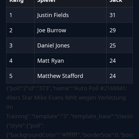
1
Justin Fields
31
2
Joe Burrow
29
3
Daniel Jones
25
4
Matt Ryan
24
5
Matthew Stafford
24
{"poll":{"id":"373","name":"Auto Poll #2169841:
49ers Star Mike Evans fehlt wegen Verletzung
im
Training","template":"3","template_base":"classic",
{"style":{"poll":
{"backgroundColor":"#ffffff","borderSize":0,"borde