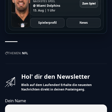
NÄCHSTES SPIEL
Zum Spiel
many-chars-for-custom-field":"Text for
@ Miami Dolphins
15. Aug | 1 Uhr
{custom_field_name} is too long"},"results":
{"single-vote":"Stimme","multiple-
Spielerprofil
News
votes":"Stimmen","single-
answer":"Antwort","multiple-
answers":"Antworten"}},"date_format":"d.m.y","non
a-more\/nfl\/bislang-besten-quarterbacks-
THEMEN:
NFL
midseason-update"}
Hol' dir den Newsletter
Bleib auf dem Laufenden! Erhalte die neuesten
Nachrichten direkt in deinen Posteingang.
Dein Name