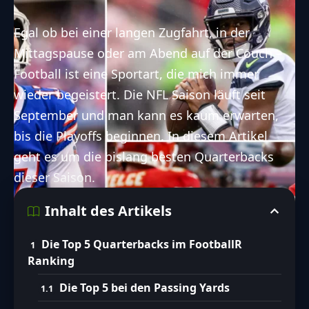
Egal ob bei einer langen Zugfahrt, in der
Mittagspause oder am Abend auf der Couch –
Football ist eine Sportart, die mich immer
wieder begeistert. Die NFL Saison läuft seit
September und man kann es kaum erwarten,
bis die Playoffs beginnen. In diesem Artikel
geht es um die bislang besten Quarterbacks
dieser Saison.
Inhalt des Artikels
Die Top 5 Quarterbacks im FootballR
Ranking
Die Top 5 bei den Passing Yards