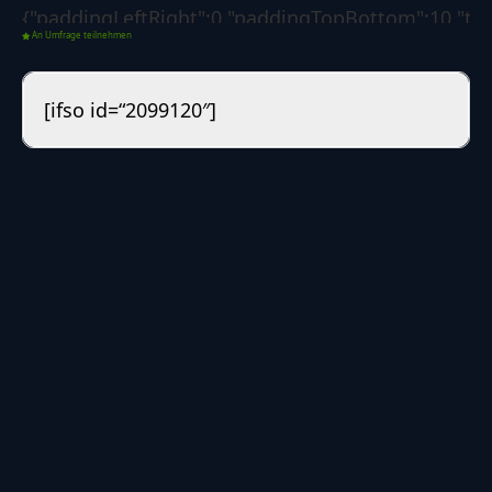
{"paddingLeftRight":0,"paddingTopBottom":10,"text
An Umfrage teilnehmen
{"paddingLeftRight":0,"paddingTopBottom":4,"text
{"backgroundColor":"#0d6efd","borderSize":0,"borde
[ifso id=“2099120″]
{"borderLeftColorForSuccess":"#008000","borderLef
[]},"options":{"poll":
{"voteButtonLabel":"Abstimmen","showResultsLink"
08-11
08:54:33","redirectAfterVote":"no","redirectUrl":"
{"showResultsMoment":["after-
vote"],"customDateResults":"","showResultsTo":
["guest","registered"],"resultsDetails":
["percentages","votes-
number"],"backToVoteOption":"no","backToVoteCa
zur Abstimmung","sortResults":"number-of-
votes","sortResultsRule":"desc","displayResultsAs":