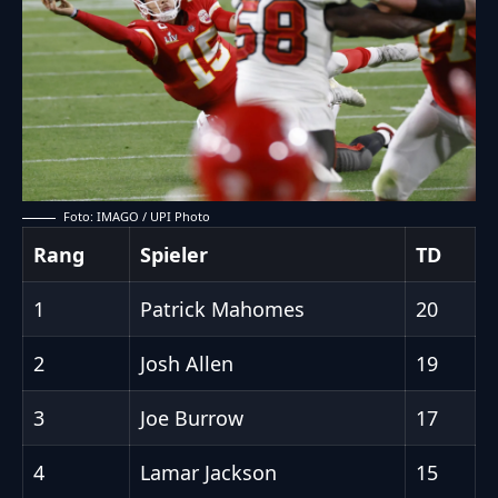
Foto: IMAGO / UPI Photo
Rang
Spieler
TD
1
Patrick Mahomes
20
2
Josh Allen
19
3
Joe Burrow
17
4
Lamar Jackson
15