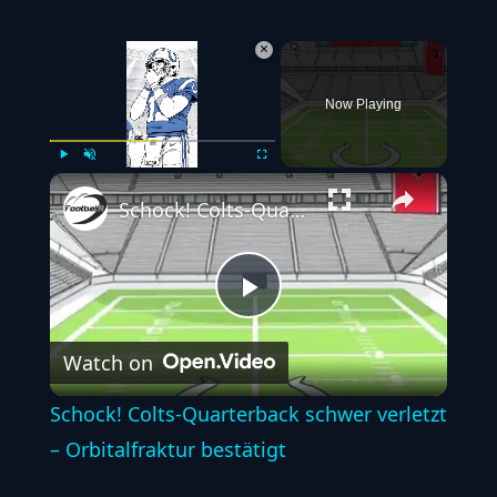
×
Now Playing
Play
Unmute
Fullscreen
Schock! Colts-Quarterback schwer verletzt – Orbitalfraktur bestätigt
Play
Watch on
Video
Schock! Colts-Quarterback schwer verletzt
– Orbitalfraktur bestätigt