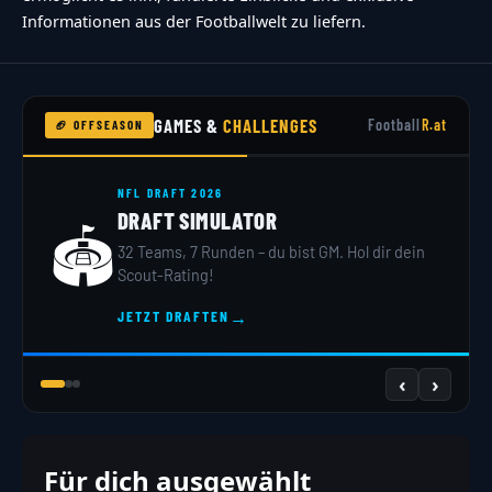
Informationen aus der Footballwelt zu liefern.
GAMES &
CHALLENGES
Football
R.at
🏈 OFFSEASON
NFL DRAFT 2026
DRAFT SIMULATOR
🏟️
32 Teams, 7 Runden – du bist GM. Hol dir dein
Scout-Rating!
→
JETZT DRAFTEN
‹
›
Für dich ausgewählt