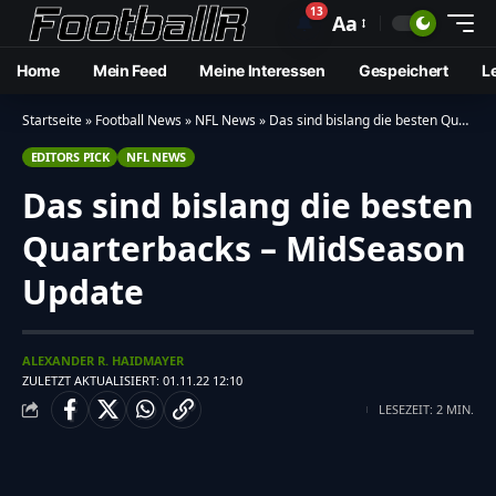
13
🔔
Aa
Home
Mein Feed
Meine Interessen
Gespeichert
L
Startseite
»
Football News
»
NFL News
»
Das sind bislang die besten Quarterbacks – MidSeason Update
EDITORS PICK
NFL NEWS
Das sind bislang die besten
Quarterbacks – MidSeason
Update
ALEXANDER R. HAIDMAYER
ZULETZT AKTUALISIERT: 01.11.22 12:10
LESEZEIT: 2 MIN.