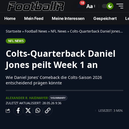
18
🔔
Aa
Home
Mein Feed
Meine Interessen
Gespeichert
L
Startseite
»
Football News
»
NFL News
»
Colts-Quarterback Daniel Jones peilt Week 1 an
NFL NEWS
Colts-Quarterback Daniel
Jones peilt Week 1 an
Wie Daniel Jones’ Comeback die Colts-Saison 2026
entscheidend prägen könnte
ALEXANDER R. HAIDMAYER
SUMMARY
✨
ZULETZT AKTUALISIERT: 28.05.26 9:36
LESEZEIT: 3 MIN.