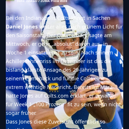
Foto: IMAGO / ZUMA Press Wire
Bei den Indianapolis Colts klingt in Sachen
Daniel Jones
weiter alles nach grünem Licht für
den Saisonstart. Der Quarterback sagte am
Mittwoch, er gehe „absolut“ davon aus, in
Woche 1 einsatzbereit zu sein. Nach seinem
Achillessehnenriss im Dezember ist das die
bislang klarste Ansage des 29-Jährigen zu
seinem Comeback und für die Colts eine
extrem wichtige Nachricht. Bereits im März
hatte Jones auf Colts.com erklärt, er erwarte,
für Week 1 „100 Prozent“ fit zu sein, wenn nicht
sogar früher.
Dass Jones diese Zuversicht öffentlich so