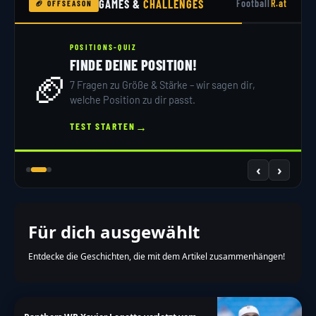
GAMES &
CHALLENGES
Football
R.at
🏈 OFFSEASON
POSITIONS-QUIZ
FINDE DEINE POSITION!
🏈
7 Fragen zu Größe & Stärke – wir sagen dir,
welche Position zu dir passt.
→
TEST STARTEN
‹
›
Für dich ausgewählt
Entdecke die Geschichten, die mit dem Artikel zusammenhängen!