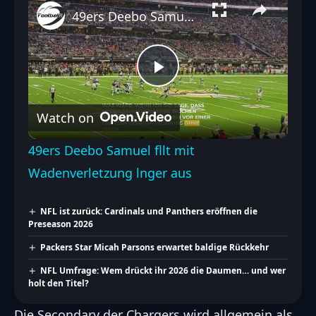
49ers Deebo Samuel fllt mit Wadenverletzung lnger aus
Play
Watch on
Video
49ers Deebo Samuel fllt mit
Wadenverletzung lnger aus
NFL ist zurück: Cardinals und Panthers eröffnen die
Preseason 2026
Packers Star Micah Parsons erwartet baldige Rückkehr
NFL Umfrage: Wem drückt ihr 2026 die Daumen… und wer
holt den Titel?
Die Secondary der Chargers wird allgemein als