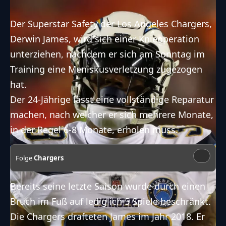
Der Superstar Safety der Los Angeles Chargers,
Derwin James, wird sich einer Knieoperation
unterziehen, nachdem er sich am Sonntag im
Training eine Meniskusverletzung zugezogen
hat.
Der 24-Jährige lässt eine vollständige Reparatur
machen, nach welcher er sich mehrere Monate,
in der Regel 6-8 Monate, erholen muss.
Folge
Chargers
Bereits seine letzte Saison wurde durch einen
Bruch im Fuß auf lediglich 5 Spiele beschränkt.
Die Chargers drafteten James im Jahr 2018. Er