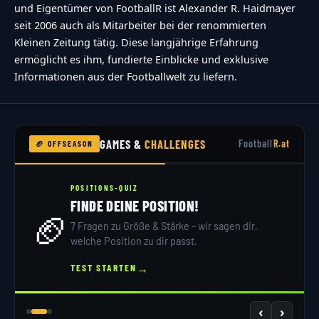
und Eigentümer von FootballR ist Alexander R. Haidmayer
seit 2006 auch als Mitarbeiter bei der renommierten
Kleinen Zeitung tätig. Diese langjährige Erfahrung
ermöglicht es ihm, fundierte Einblicke und exklusive
Informationen aus der Footballwelt zu liefern.
GAMES &
CHALLENGES
Football
R.at
🏈 OFFSEASON
POSITIONS-QUIZ
FINDE DEINE POSITION!
🏈
7 Fragen zu Größe & Stärke – wir sagen dir,
welche Position zu dir passt.
→
TEST STARTEN
‹
›