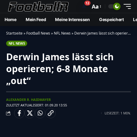
12
🔔
Aa
Home
Mein Feed
Meine Interessen
Gespeichert
L
Startseite
»
Football News
»
NFL News
»
Derwin James lässt sich operieren; 6-8 Monate “out”
NFL NEWS
Derwin James lässt sich
operieren; 6-8 Monate
„out“
ALEXANDER R. HAIDMAYER
ZULETZT AKTUALISIERT: 01.09.20 13:55
LESEZEIT: 1 MIN.