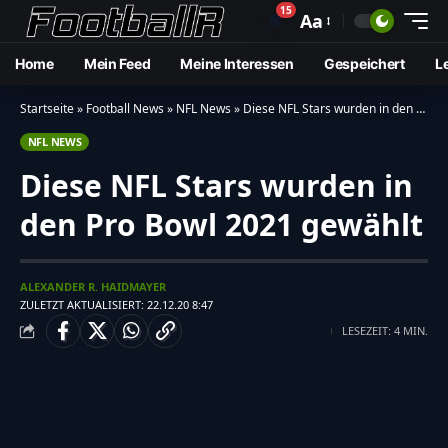
15
🔔
Aa
Home
Mein Feed
Meine Interessen
Gespeichert
L
Startseite
»
Football News
»
NFL News
»
Diese NFL Stars wurden in den Pro Bowl 2021 gewählt
NFL NEWS
Diese NFL Stars wurden in
den Pro Bowl 2021 gewählt
ALEXANDER R. HAIDMAYER
ZULETZT AKTUALISIERT: 22.12.20 8:47
LESEZEIT: 4 MIN.