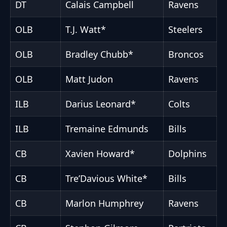
DT
Calais Campbell
Ravens
OLB
T.J. Watt*
Steelers
OLB
Bradley Chubb*
Broncos
OLB
Matt Judon
Ravens
ILB
Darius Leonard*
Colts
ILB
Tremaine Edmunds
Bills
CB
Xavien Howard*
Dolphins
CB
Tre’Davious White*
Bills
CB
Marlon Humphrey
Ravens