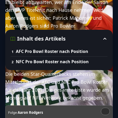
Es bleibt abzuwarten, wer am Ende der Saison
den MVP Titel mit nach Hause nehmen wird,
aber eines ist sicher: Patrick Mahomes und
Aaron Rodgers sind Pro Bowler.
Inhalt des Artikels
AFC Pro Bowl Roster nach Position
NFC Pro Bowl Roster nach Position
Die beiden Star-Quarterbacks stehen im
Mittelpunkt der AFC und NFC Pro Bowl Roster
für das Jahr 2021. Die gesamte Liste wurde am
Montag auf NFL Network bekannt gegeben.
Folge
Aaron Rodgers