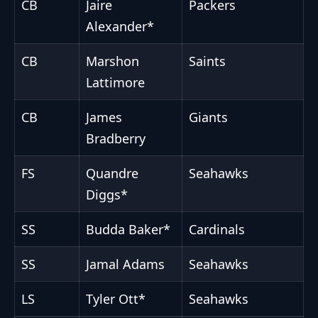
CB
Jaire
Packers
Alexander*
CB
Marshon
Saints
Lattimore
CB
James
Giants
Bradberry
FS
Quandre
Seahawks
Diggs*
SS
Budda Baker*
Cardinals
SS
Jamal Adams
Seahawks
LS
Tyler Ott*
Seahawks