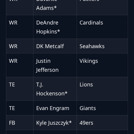
Adams*
WR
DeAndre
Cardinals
Hopkins*
WR
DK Metcalf
Seahawks
WR
Justin
Vikings
Jefferson
TE
T.J.
Lions
Hockenson*
TE
Evan Engram
Giants
FB
Kyle Juszczyk*
49ers