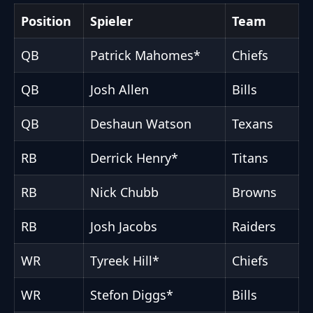
Position
Spieler
Team
QB
Patrick Mahomes*
Chiefs
QB
Josh Allen
Bills
QB
Deshaun Watson
Texans
RB
Derrick Henry*
Titans
RB
Nick Chubb
Browns
RB
Josh Jacobs
Raiders
WR
Tyreek Hill*
Chiefs
WR
Stefon Diggs*
Bills