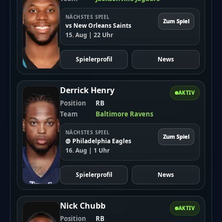
NÄCHSTES SPIEL
Zum Spiel
vs New Orleans Saints
15. Aug | 22 Uhr
Spielerprofil
News
Derrick Henry
AKTIV
Position
RB
Team
Baltimore Ravens
NÄCHSTES SPIEL
Zum Spiel
@ Philadelphia Eagles
16. Aug | 1 Uhr
Spielerprofil
News
Nick Chubb
AKTIV
Position
RB