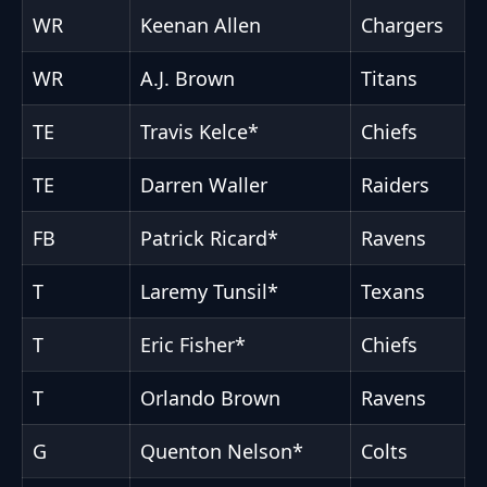
WR
Keenan Allen
Chargers
WR
A.J. Brown
Titans
TE
Travis Kelce*
Chiefs
TE
Darren Waller
Raiders
FB
Patrick Ricard*
Ravens
T
Laremy Tunsil*
Texans
T
Eric Fisher*
Chiefs
T
Orlando Brown
Ravens
G
Quenton Nelson*
Colts