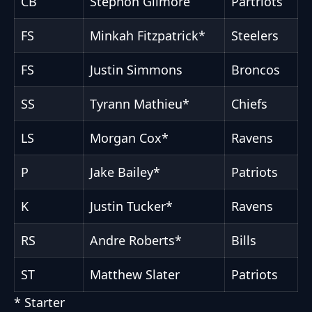
CB
Stephon Gilmore
Partriots
FS
Minkah Fitzpatrick*
Steelers
FS
Justin Simmons
Broncos
SS
Tyrann Mathieu*
Chiefs
LS
Morgan Cox*
Ravens
P
Jake Bailey*
Patriots
K
Justin Tucker*
Ravens
RS
Andre Roberts*
Bills
ST
Matthew Slater
Patriots
* Starter