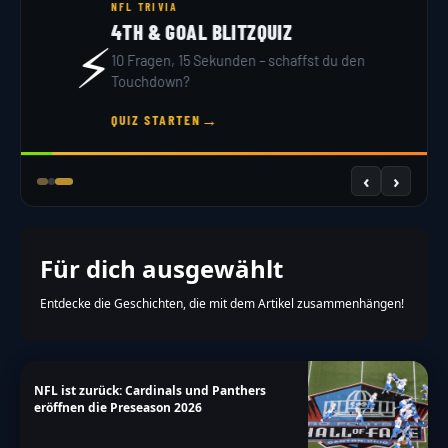
NFL DRAFT 2026
DRAFT SIMULATOR
🏟️
32 Teams, 7 Runden – du bist GM. Hol dir dein
Scout-Rating!
→
JETZT DRAFTEN
‹
›
Für dich ausgewählt
Entdecke die Geschichten, die mit dem Artikel zusammenhängen!
NFL ist zurück: Cardinals und Panthers
eröffnen die Preseason 2026