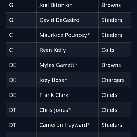
G
Joel Bitonio*
Browns
G
David DeCastro
Steelers
C
Maurkice Pouncey*
Steelers
C
Ryan Kelly
Colts
DE
Myles Garrett*
Browns
DE
Joey Bosa*
Chargers
DE
Frank Clark
Chiefs
DT
Chris Jones*
Chiefs
DT
Cameron Heyward*
Steelers