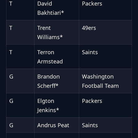
T
David
Packers
Bakhtiari*
T
Trent
49ers
Williams*
T
Terron
Saints
Armstead
G
Brandon
Washington
Scherff*
Football Team
G
Elgton
Packers
Jenkins*
G
Andrus Peat
Saints