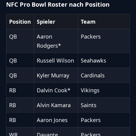
NFC Pro Bowl Roster nach Position
Position
Spieler
Team
QB
Aaron
Packers
Rodgers*
QB
Russell Wilson
Seahawks
QB
Kyler Murray
Cardinals
RB
Dalvin Cook*
Vikings
RB
Alvin Kamara
Saints
RB
Aaron Jones
Packers
WR
Davante
Packers