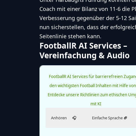
Coach mit einer Bilanz von 11-6 die P
Verbesserung gegenüber der 5-12 Sais
nun sicherstellen, dass der erfolgrei
Seitenlinie stehen kann.
FootballR AI Services –
Vereinfachung & Audio
FootballR AI Services für barrierefreien Zugan
den wichtigsten Football Inhalten mit Hilfe von
Entdecke unsere Richtlinien zum ethischen U
mit KI
Anhören
🎧
Einfache Sprache
🏈
Hör dir diesen Artikel an.
Lies diesen Artikel in einfacher Sprache.