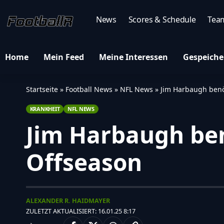
News
Scores & Schedule
Tea
Home
Mein Feed
Meine Interessen
Gespeiche
Startseite
»
Football News
»
NFL News
»
Jim Harbaugh benö
KRANKHEIT
NFL NEWS
Jim Harbaugh ben
Offseason
ALEXANDER R. HAIDMAYER
ZULETZT AKTUALISIERT: 16.01.25 8:17