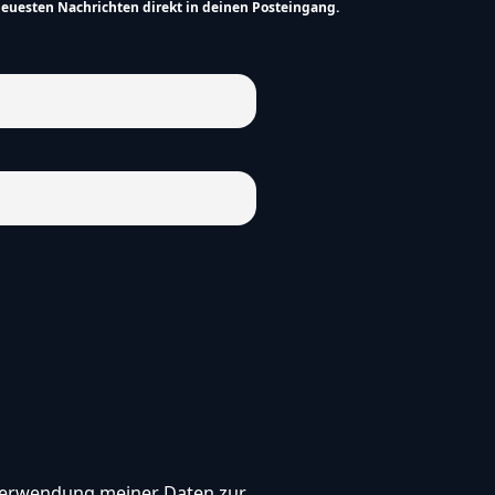
nd
neuesten Nachrichten direkt in deinen Posteingang.
, Verwendung meiner Daten zur