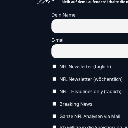
Die Operationen sollen Harbaugh helfen, gesu
Bleib auf dem Laufenden! Erhalte die 
zu bleiben. So kann er weiter ein guter Trainer
sein.
Dein Name
E-mail
Hinweis
NFL Newsletter (täglich)
Die vereinfachte Version dieses Artikels
wurde künstlich erzeugt und wird stetig
NFL Newsletter (wöchentlich)
weiterentwickelt. Wir freuen uns über
dein
Feedback
.
NFL - Headlines only (täglich)
Breaking News
Ganze NFL Analysen via Mail
Ich willige in die Speicherung