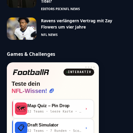
Titel?
EDITORS PICK
NFL NEWS
Ravens verlängern Vertrag mit Zay
Flowers um vier Jahre
NFL NEWS
Games & Challenges
INTERAKTIV
Teste dein
NFL-Wissen! 🏈
Map Quiz – Pin Drop
🗺️
›
32 Teams · leere Karte · km-Wertung
Draft Simulator
📋
›
32 Teams · 7 Runden · Scout-Kommentar