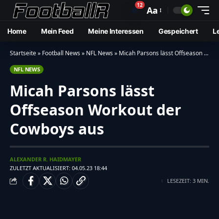
12
🔔
Aa
Home
Mein Feed
Meine Interessen
Gespeichert
L
Startseite
»
Football News
»
NFL News
»
Micah Parsons lässt Offseason Workout der Cowboys aus
NFL NEWS
Micah Parsons lässt
Offseason Workout der
Cowboys aus
ALEXANDER R. HAIDMAYER
ZULETZT AKTUALISIERT: 04.05.23 18:44
LESEZEIT: 3 MIN.