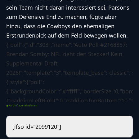
sein Team nicht daran interessiert sei, Parsons
zum Defensive End zu machen, fügte aber
hinzu, dass die Cowboys den ehemaligen
Erstrundenpick auf dem Feld bewegen wollen.
{"poll":{"id":"303","name":"Auto Poll #2168357:
Brendan Sorsby: NFL zieht den Stecker! Kein
Supplemental Draft
2026!","template":"3","template_base":"classic","sk
{"style":{"poll":
{"backgroundColor":"#ffffff","borderSize":0,"borde
{"paddingLeftRight":0,"paddingTopBottom":10,"text
An Umfrage teilnehmen
{"paddingLeftRight":0,"paddingTopBottom":4,"text
{"backgroundColor":"#0d6efd","borderSize":0,"borde
[ifso id=“2099120″]
{"borderLeftColorForSuccess":"#008000","borderLef
[]},"options":{"poll":