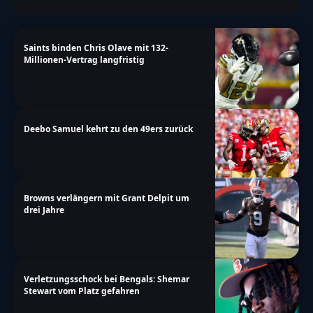
{"single-vote":"Stimme","multiple-
votes":"Stimmen","single-
answer":"Antwort","multiple-
Saints binden Chris Olave mit 132-
Millionen-Vertrag langfristig
answers":"Antworten"}},"date_format":"d.m.y","non
a-more\/nfl\/micah-parsons-laesst-offseason-
workout-cowboys"}
Deebo Samuel kehrt zu den 49ers zurück
Browns verlängern mit Grant Delpit um
drei Jahre
Verletzungsschock bei Bengals: Shemar
Stewart vom Platz gefahren