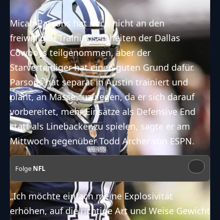
Micah Parsons hat noch nicht an den
freiwilligen Trainingseinheiten der Dallas
Cowboys teilgenommen, aber der
Starverteidiger hat einen guten Grund dafür.
Parsons hat separat in Austin trainiert und
plant, an Masse zuzulegen, da er sich darauf
vorbereitet, mehr Einsätze als Defensive End
statt als Linebacker zu spielen, sagte er am
Mittwoch gegenüber
Todd Archer
von ESPN.
Folge
NFL
„Ich möchte einfach meine Explosivität
erhöhen, auf die richtige Art und Weise Gewicht