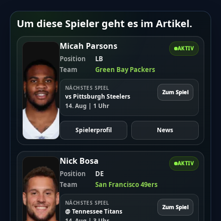
{"voteButtonLabel":"Abstimmen","showResultsLink"
Um diese Spieler geht es im Artikel.
06-30
21:36:33","redirectAfterVote":"no","redirectUrl":"
Micah Parsons
AKTIV
{"showResultsMoment":["after-
Position
LB
Team
Green Bay Packers
vote"],"customDateResults":"","showResultsTo":
["guest","registered"],"resultsDetails":
NÄCHSTES SPIEL
Zum Spiel
vs Pittsburgh Steelers
["percentages","votes-
14. Aug | 1 Uhr
number"],"backToVoteOption":"no","backToVoteCa
zur Abstimmung","sortResults":"number-of-
Spielerprofil
News
votes","sortResultsRule":"desc","displayResultsAs":
{"votePermissions":
Nick Bosa
AKTIV
Position
DE
["guest"]}}},"total_submits":"5","total_submited_a
Team
San Francisco 49ers
[{"id":"303","poll_id":"303","etext":"Sollte die NFL
Brendan Sorsby trotz seiner Wettvergangenheit
NÄCHSTES SPIEL
Zum Spiel
@ Tennessee Titans
eine Chance im Supplemental Draft 2026
14. Aug | 3 Uhr