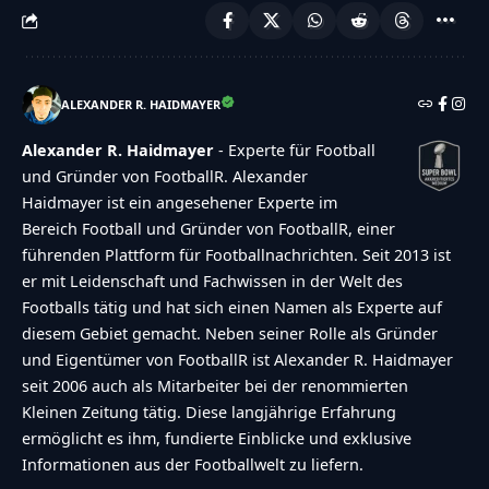
title":"Refresh\/reload: get new images and
accessibility option!"},"buttons":
{"anonymous":"Anonym
abstimmen","wordpress":"Einloggen","facebook":"
ALEXANDER R. HAIDMAYER
in with Facebook","google":"Sign in with
Alexander R. Haidmayer
- Experte für Football
Google"},"voting":{"poll-ended":"Die Zeit zum
und Gründer von FootballR. Alexander
Abstimmen ist bei dieser Umfrage
Haidmayer ist ein angesehener Experte im
Bereich Football und Gründer von FootballR, einer
abgelaufen","poll-not-started":"Diese Umfrage
führenden Plattform für Footballnachrichten. Seit 2013 ist
akzeptiert noch keine Stimmen","already-voted-
er mit Leidenschaft und Fachwissen in der Welt des
on-poll":"TOUCHDOWN!!! Vielen Dank f\u00fcr
Footballs tätig und hat sich einen Namen als Experte auf
deine Teilnahme!","invalid-poll":"Fehler","no-
diesem Gebiet gemacht. Neben seiner Rolle als Gründer
und Eigentümer von FootballR ist Alexander R. Haidmayer
answers-selected":"Keine Antwort
seit 2006 auch als Mitarbeiter bei der renommierten
ausgew\u00e4hlt","min-answers-
Kleinen Zeitung tätig. Diese langjährige Erfahrung
required":"Achtung du musst mindestens
ermöglicht es ihm, fundierte Einblicke und exklusive
{min_answers_allowed} Auswahl(en)
Informationen aus der Footballwelt zu liefern.