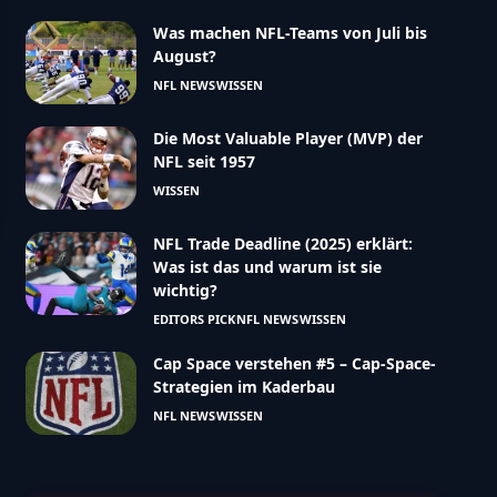
Was machen NFL-Teams von Juli bis
August?
NFL NEWS
WISSEN
Die Most Valuable Player (MVP) der
NFL seit 1957
WISSEN
NFL Trade Deadline (2025) erklärt:
Was ist das und warum ist sie
wichtig?
EDITORS PICK
NFL NEWS
WISSEN
Cap Space verstehen #5 – Cap-Space-
Strategien im Kaderbau
NFL NEWS
WISSEN