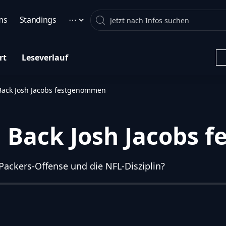
Search
ms
Standings
⋯
rt
Leseverlauf
Back Josh Jacobs festgenommen
g Back Josh Jacobs
Packers-Offense und die NFL-Disziplin?