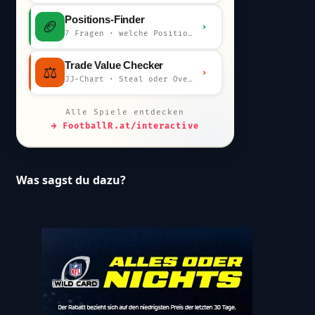
Positions-Finder
🏈
›
7 Fragen · welche Position bist du?
Trade Value Checker
⚖️
›
JJ-Chart · Steal oder Overpay?
Alle Spiele entdecken
→ FootballR.at/interactive
Was sagst du dazu?