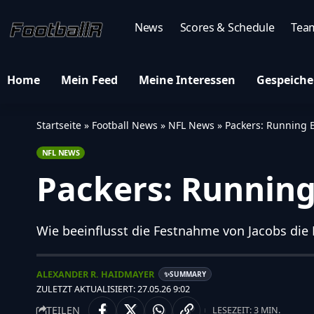
News
Scores & Schedule
Tea
Home
Mein Feed
Meine Interessen
Gespeiche
Startseite
»
Football News
»
NFL News
»
Packers: Running 
NFL NEWS
Packers: Runnin
Wie beeinflusst die Festnahme von Jacobs die 
ALEXANDER R. HAIDMAYER
SUMMARY
✨
ZULETZT AKTUALISIERT: 27.05.26 9:02
TEILEN
LESEZEIT: 3 MIN.