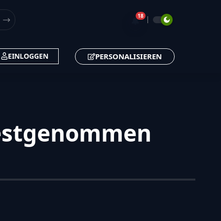
18
🔔
PERSONALISIEREN
EINLOGGEN
 festgenommen