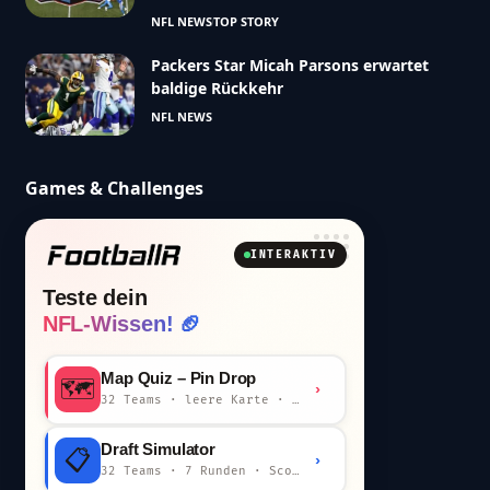
NFL NEWS
TOP STORY
Packers Star Micah Parsons erwartet
baldige Rückkehr
NFL NEWS
Games & Challenges
INTERAKTIV
Teste dein
NFL-Wissen! 🏈
Map Quiz – Pin Drop
🗺️
›
32 Teams · leere Karte · km-Wertung
Draft Simulator
📋
›
32 Teams · 7 Runden · Scout-Kommentar