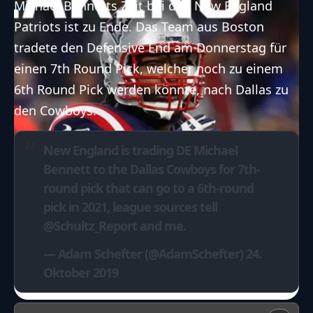
Michael Bennetts Zeit bei den
New England
Patriots
ist zu Ende. Das Team aus Boston
tradete den Defensive End am Donnerstag für
einen 7th Round Pick, welcher noch zu einem
6th Round Pick werden könnte, nach Dallas zu
den Cowboys.
New England is trading DE Michael
Bennett to the Dallas Cowboys for 7th-
round pick that can go to a 6th-round
pick in 2021, league sources tell
@Schultz_Report
and me.
— Adam Schefter (@AdamSchefter)
24.
Oktober 2019