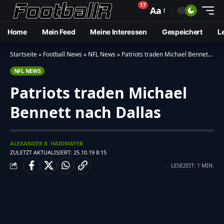
17
🔔
Aa
Home
Mein Feed
Meine Interessen
Gespeichert
L
Startseite
»
Football News
»
NFL News
»
Patriots traden Michael Bennett nach Dallas
NFL NEWS
Patriots traden Michael
Bennett nach Dallas
ALEXANDER R. HAIDMAYER
ZULETZT AKTUALISIERT: 25.10.19 8:15
LESEZEIT: 1 MIN.