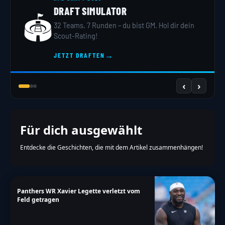
DRAFT SIMULATOR
🏟️
32 Teams, 7 Runden – du bist GM. Hol dir dein
Scout-Rating!
→
JETZT DRAFTEN
‹
›
Für dich ausgewählt
Entdecke die Geschichten, die mit dem Artikel zusammenhängen!
Panthers WR Xavier Legette verletzt vom
Feld getragen