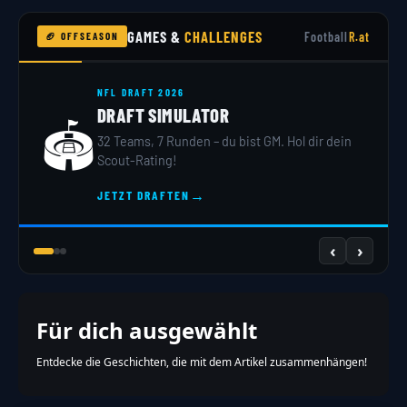
GAMES &
CHALLENGES
Football
R.at
🏈 OFFSEASON
NFL DRAFT 2026
DRAFT SIMULATOR
🏟️
32 Teams, 7 Runden – du bist GM. Hol dir dein
Scout-Rating!
→
JETZT DRAFTEN
‹
›
Für dich ausgewählt
Entdecke die Geschichten, die mit dem Artikel zusammenhängen!