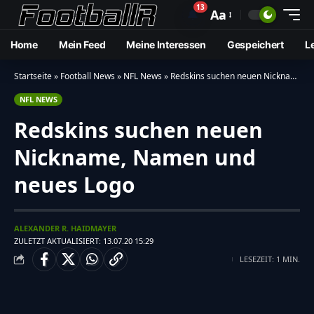
13
🔔
Aa
Home
Mein Feed
Meine Interessen
Gespeichert
L
Startseite
»
Football News
»
NFL News
»
Redskins suchen neuen Nickname, Namen und neues Logo
NFL NEWS
Redskins suchen neuen
Nickname, Namen und
neues Logo
ALEXANDER R. HAIDMAYER
ZULETZT AKTUALISIERT: 13.07.20 15:29
LESEZEIT: 1 MIN.