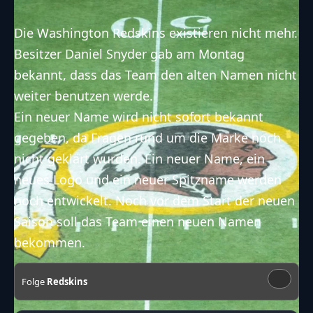
Die Washington Redskins existieren nicht mehr.
Besitzer Daniel Snyder gab am Montag
bekannt, dass das Team den alten Namen nicht
weiter benutzen werde.
Ein neuer Name wird nicht sofort bekannt
gegeben, da Fragen rund um die Marke noch
nicht geklärt wurden. Ein neuer Name, ein
neues Logo und ein neuer Spitzname werden
noch entwickelt. Noch vor dem Start der neuen
Saison soll das Team einen neuen Namen
bekommen.
Folge
Redskins