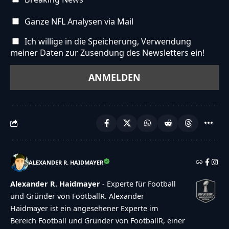
Ganze NFL Analysen via Mail
Ich willige in die Speicherung, Verwendung
meiner Daten zur Zusendung des Newsletters ein!
ALEXANDER R. HAIDMAYER
Alexander R. Haidmayer
- Experte für Football
und Gründer von FootballR. Alexander
Haidmayer ist ein angesehener Experte im
Bereich Football und Gründer von FootballR, einer