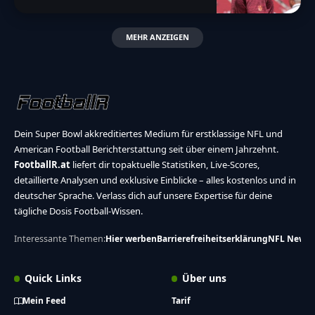
MEHR ANZEIGEN
Dein Super Bowl akkreditiertes Medium für erstklassige NFL und
American Football Berichterstattung seit über einem Jahrzehnt.
FootballR.at
liefert dir topaktuelle Statistiken, Live-Scores,
detaillierte Analysen und exklusive Einblicke – alles kostenlos und in
deutscher Sprache. Verlass dich auf unsere Expertise für deine
tägliche Dosis Football-Wissen.
Interessante Themen:
Hier werben
Barrierefreiheitserklärung
NFL News
Quick Links
Über uns
Mein Feed
Tarif