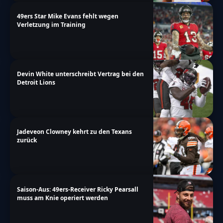
49ers Star Mike Evans fehlt wegen
Verletzung im Training
Devin White unterschreibt Vertrag bei den
Detroit Lions
Jadeveon Clowney kehrt zu den Texans
zurück
Saison-Aus: 49ers-Receiver Ricky Pearsall
muss am Knie operiert werden