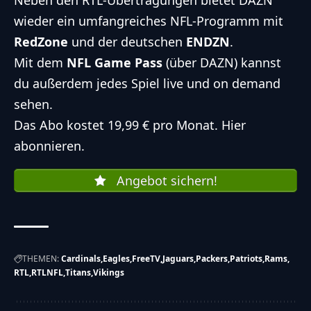
Neben den RTL-Übertragungen bietet
DAZN
wieder ein umfangreiches NFL-Programm mit
RedZone
und der deutschen
ENDZN
.
Mit dem
NFL Game Pass
(über DAZN) kannst
du außerdem jedes Spiel live und on demand
sehen.
Das Abo kostet 19,99 € pro Monat.
Hier
abonnieren
.
Angebot sichern!
THEMEN:
Cardinals
Eagles
FreeTV
Jaguars
Packers
Patriots
Rams
RTL
RTLNFL
Titans
Vikings