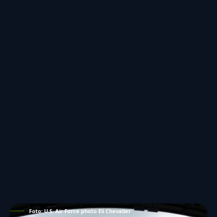
Foto: U.S. Air Force photo Eli Chevalier