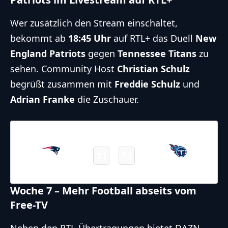
Wer zusätzlich den Stream einschaltet,
bekommt ab
18:45 Uhr
auf RTL+ das Duell
New
England Patriots
gegen
Tennessee Titans
zu
sehen. Community Host
Christian Schulz
begrüßt zusammen mit
Freddie Schulz
und
Adrian Franke
die Zuschauer.
19.10.2025
19:00
NFL – 2025-2026
/
Regular Season
/
Week7
31
13
Patriots
Titans
Final
Woche 7 – Mehr Football abseits vom
Free-TV