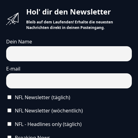
Hol' dir den Newsletter
Bleib auf dem Laufenden! Erhalte die neuesten
Nachrichten direkt in deinen Posteingang.
Dein Name
E-mail
NFL Newsletter (täglich)
NFL Newsletter (wöchentlich)
NFL - Headlines only (täglich)
Breaking News