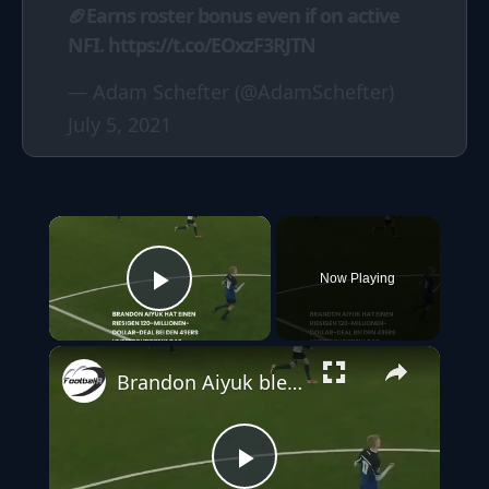
🏈Earns roster bonus even if on active
NFI.
https://t.co/EOxzF3RJTN
— Adam Schefter (@AdamSchefter)
July 5, 2021
×
Now Playing
Play Video
Brandon Aiyuk bleibt bei den 49ers: Mega-Deal beendet Transfer-Sommer-Drama
Play