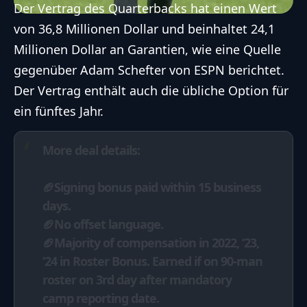
Der Vertrag des Quarterbacks hat einen Wert
von 36,8 Millionen Dollar und beinhaltet 24,1
Millionen Dollar an Garantien, wie eine Quelle
gegenüber Adam Schefter von ESPN berichtet.
Der Vertrag enthält auch die übliche Option für
ein fünftes Jahr.
More deal details:
🏈Signing bonus paid within 15 business
days.
🏈No offset language.
🏈Majority of compensation in 2022, ‘23,
‘24 in Roster Bonus. Earned if on 90-man
roster on 3rd day after mandatory
camp reporting date.