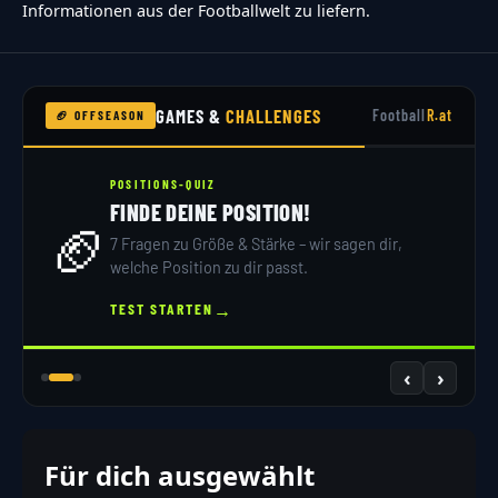
Informationen aus der Footballwelt zu liefern.
GAMES &
CHALLENGES
Football
R.at
🏈 OFFSEASON
POSITIONS-QUIZ
FINDE DEINE POSITION!
🏈
7 Fragen zu Größe & Stärke – wir sagen dir,
welche Position zu dir passt.
→
TEST STARTEN
‹
›
Für dich ausgewählt