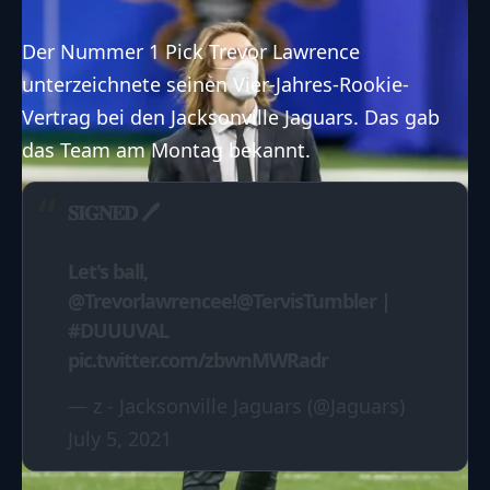
Der Nummer 1 Pick Trevor Lawrence
unterzeichnete seinen Vier-Jahres-Rookie-
Vertrag bei den Jacksonville Jaguars. Das gab
das Team am Montag bekannt.
𝐒𝐈𝐆𝐍𝐄𝐃 🖊
Let's ball,
@Trevorlawrencee
!
@TervisTumbler
|
#DUUUVAL
pic.twitter.com/zbwnMWRadr
— z - Jacksonville Jaguars (@Jaguars)
July 5, 2021