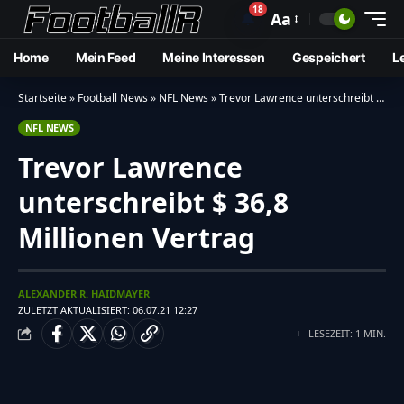
18
🔔
Aa
Home
Mein Feed
Meine Interessen
Gespeichert
L
Startseite
»
Football News
»
NFL News
»
Trevor Lawrence unterschreibt $ 36,8 Millionen Vertrag
NFL NEWS
Trevor Lawrence
unterschreibt $ 36,8
Millionen Vertrag
ALEXANDER R. HAIDMAYER
ZULETZT AKTUALISIERT: 06.07.21 12:27
LESEZEIT: 1 MIN.