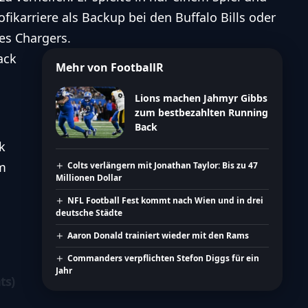
ofikarriere als Backup bei den
Buffalo Bills
oder
es Chargers
.
ack
Mehr von FootballR
Lions machen Jahmyr Gibbs
zum bestbezahlten Running
Back
k
um
Colts verlängern mit Jonathan Taylor: Bis zu 47
Millionen Dollar
NFL Football Fest kommt nach Wien und in drei
deutsche Städte
Aaron Donald trainiert wieder mit den Rams
Commanders verpflichten Stefon Diggs für ein
Jahr
ts)