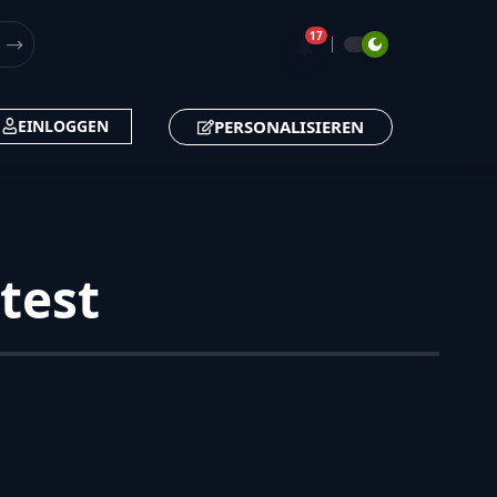
17
🔔
PERSONALISIEREN
EINLOGGEN
test