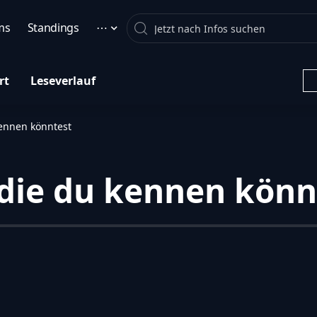
Search
ms
Standings
⋯
rt
Leseverlauf
kennen könntest
, die du kennen könn