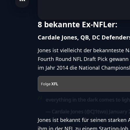
8 bekannte Ex-NFLer:
Cardale Jones, QB, DC Defender
Jones ist vielleicht der bekannteste
Fourth Round NFL Draft Pick gewann 
im Jahr 2014 die National Champions
Folge
XFL
everything in the dark comes to lig
— Cardale Jones (@CJ1two)
January 2
Jones ist bekannt für seinen starken 
ihm in der NFL zu einem Starting-Job 