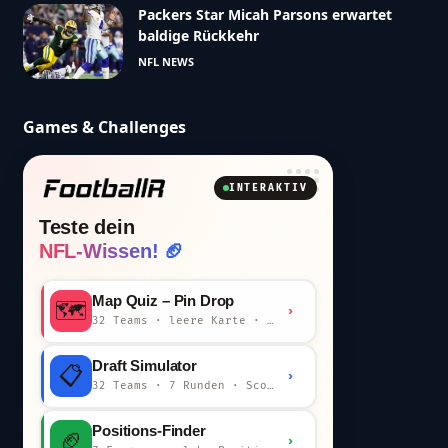
Packers Star Micah Parsons erwartet
baldige Rückkehr
NFL NEWS
Games & Challenges
INTERAKTIV
Teste dein
NFL-Wissen! 🏈
Map Quiz – Pin Drop
🗺️
›
32 Teams · leere Karte · km-Wertung
Draft Simulator
📋
›
32 Teams · 7 Runden · Scout-Kommentar
Positions-Finder
🏈
›