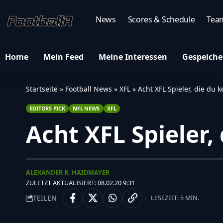
News
Scores & Schedule
Tea
Home
Mein Feed
Meine Interessen
Gespeiche
Startseite
»
Football News
»
XFL
»
Acht XFL Spieler, die du 
EDITORS PICK
NFL NEWS
XFL
Acht XFL Spieler
ALEXANDER R. HAIDMAYER
ZULETZT AKTUALISIERT: 08.02.20 9:31
TEILEN
LESEZEIT: 5 MIN.