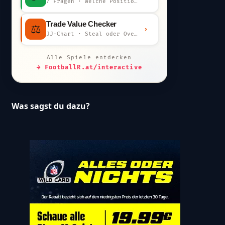
7 Fragen · welche Position bist du?
Trade Value Checker
⚖️
›
JJ-Chart · Steal oder Overpay?
Alle Spiele entdecken
→ FootballR.at/interactive
Was sagst du dazu?