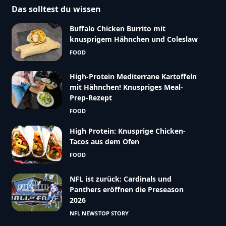
Das solltest du wissen
Buffalo Chicken Burrito mit
knusprigem Hähnchen und Coleslaw
FOOD
High-Protein Mediterrane Kartoffeln
mit Hähnchen! Knuspriges Meal-
Prep-Rezept
FOOD
High Protein: Knusprige Chicken-
Tacos aus dem Ofen
FOOD
NFL ist zurück: Cardinals und
Panthers eröffnen die Preseason
2026
NFL NEWS
TOP STORY