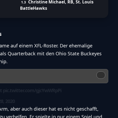
Christine Michael, RB, St. Louis
BattleHawks
s
 Name auf einem XFL-Roster. Der ehemalige
als Quarterback mit den Ohio State Buckeyes
hip.
ht
pic.twitter.com/gjcYwWRpPi
8, 2020
Arm, aber auch dieser hat es nicht geschafft,
zu verhelfen. Er spielte in nur einem Spiel und