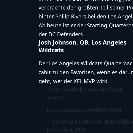
verbrachte den größten Teil seiner Pr
hinter Philip Rivers bei den
Los Angel
Ab heute ist er der Starting Quarterb
der DC Defenders.
Josh Johnson, QB, Los Angeles
Wildcats
Der Los Angeles Wildcats Quarterbac
zählt zu den Favoriten, wenn es dar
geht, wer der XFL MVP wird.
Them: Football is over until next
season…
Us:
pic.twitter.com/6fBXNY0Ghl
— Los Angeles Wildcats (@XFLWildca
February 3, 2020