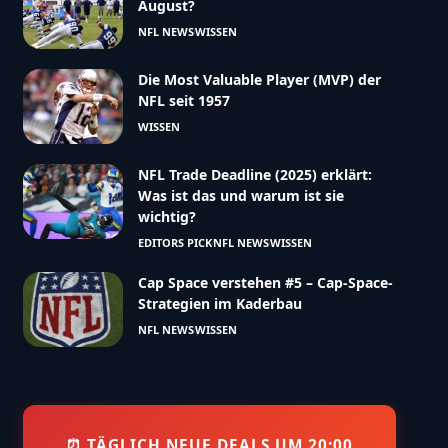
August?
NFL NEWS
WISSEN
Die Most Valuable Player (MVP) der
NFL seit 1957
WISSEN
NFL Trade Deadline (2025) erklärt:
Was ist das und warum ist sie
wichtig?
EDITORS PICK
NFL NEWS
WISSEN
Cap Space verstehen #5 – Cap-Space-
Strategien im Kaderbau
NFL NEWS
WISSEN
⏰ TÄGLICH NEUE DEALS UM 20:00