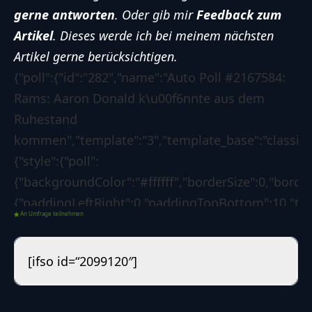
gerne antworten
. Oder gib mir
Feedback zum
Artikel
. Dieses werde ich bei meinem nächsten
Artikel gerne berücksichtigen.
{"poll":{"id":"282","name":"Auto Poll #2167584:
Rams: Aaron Donald k\u00f6nnte aus dem
Ruhestand
kommen","template":"3","template_base":"classic","
{"style":{"poll":
{"backgroundColor":"#ffffff","borderSize":0,"borde
{"paddingLeftRight":0,"paddingTopBottom":10,"text
An Umfrage teilnehmen
{"paddingLeftRight":0,"paddingTopBottom":4,"text
{"backgroundColor":"#0d6efd","borderSize":0,"borde
[ifso id=“2099120″]
{"borderLeftColorForSuccess":"#008000","borderLef
[]},"options":{"poll":
{"voteButtonLabel":"Abstimmen","showResultsLink"