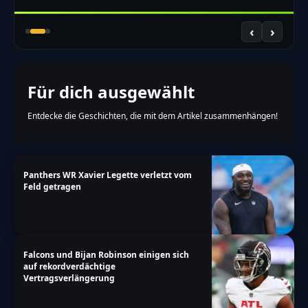
votes":"Stimmen","single-
answer":"Antwort","multiple-
‹
›
answers":"Antworten"}},"date_format":"d.m.y","nonc
tagovailoa-spiel-woche-5-verpassen-keine-
timeline-rueckkehr"}
Für dich ausgewählt
Entdecke die Geschichten, die mit dem Artikel zusammenhängen!
Panthers WR Xavier Legette verletzt vom
Feld getragen
Falcons und Bijan Robinson einigen sich
auf rekordverdächtige
Vertragsverlängerung