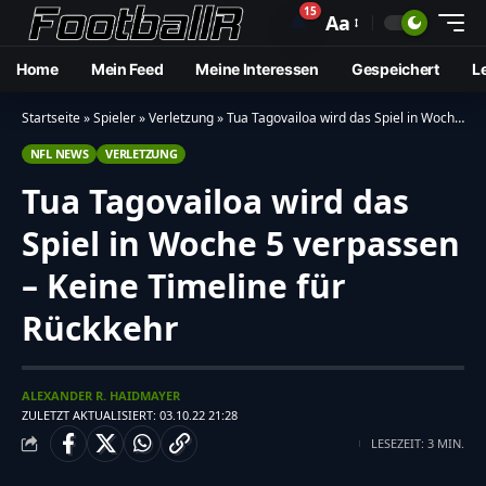
15
🔔
Aa
Home
Mein Feed
Meine Interessen
Gespeichert
L
Startseite
»
Spieler
»
Verletzung
»
Tua Tagovailoa wird das Spiel in Woche 5 verpassen – Keine Timeline für Rückkehr
NFL NEWS
VERLETZUNG
Tua Tagovailoa wird das
Spiel in Woche 5 verpassen
– Keine Timeline für
Rückkehr
ALEXANDER R. HAIDMAYER
ZULETZT AKTUALISIERT: 03.10.22 21:28
LESEZEIT: 3 MIN.