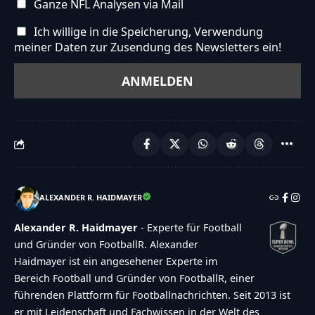
Ganze NFL Analysen via Mail
{"anonymous":"Anonym
Ich willige in die Speicherung, Verwendung
abstimmen","wordpress":"Einloggen","facebook":"
meiner Daten zur Zusendung des Newsletters ein!
in with Facebook","google":"Sign in with
Google"},"voting":{"poll-ended":"Die Zeit zum
Abstimmen ist bei dieser Umfrage
abgelaufen","poll-not-started":"Diese Umfrage
akzeptiert noch keine Stimmen","already-voted-
on-poll":"TOUCHDOWN!!! Vielen Dank f\u00fcr
deine Teilnahme!","invalid-poll":"Fehler","no-
ALEXANDER R. HAIDMAYER
answers-selected":"Keine Antwort
Alexander R. Haidmayer
- Experte für Football
ausgew\u00e4hlt","min-answers-
und Gründer von FootballR. Alexander
required":"Achtung du musst mindestens
Haidmayer ist ein angesehener Experte im
{min_answers_allowed} Auswahl(en)
Bereich Football und Gründer von FootballR, einer
treffen.","max-answers-required":"Du kannst
führenden Plattform für Footballnachrichten. Seit 2013 ist
er mit Leidenschaft und Fachwissen in der Welt des