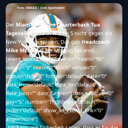
Foto: IMAGO / Icon Sportswire
Der
Miami Dolphins Quarterback Tua
Tagovailoa
wird in Woche 5 nicht gegen die
New York Jets spielen. Das gab
Headcoach
Mike McDaniel
am Montag bekannt.
[event_blocks title=““ event=““ team=“96″
league=“0″ season=“36506″ venue=“0″
status=“default“ format=“default“ date=“0″
date_from=“default“ date_to=“default“
date_past=““ date_future=““ date_relative=“0″
day=“5″ number=“1″ orderby=“default“
order=“default“ show_all_events_link=“0″
align=“none“]
„Ich kann mit Sicherheit sagen, dass er für das