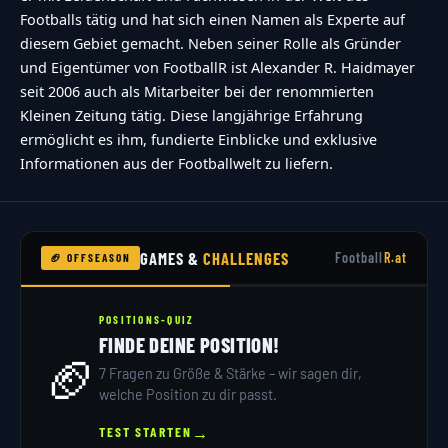
maximal {max_answers_allowed} Antworten
Footballs tätig und hat sich einen Namen als Experte auf
w\u00e4hlen.","no-answer-for-other":"No other
diesem Gebiet gemacht. Neben seiner Rolle als Gründer
answer entered","no-value-for-custom-field":"
und Eigentümer von FootballR ist Alexander R. Haidmayer
{custom_field_name} is required","consent-not-
seit 2006 auch als Mitarbeiter bei der renommierten
Kleinen Zeitung tätig. Diese langjährige Erfahrung
checked":"You must agree to our terms and
ermöglicht es ihm, fundierte Einblicke und exklusive
conditions","no-captcha-selected":"Captcha is
Informationen aus der Footballwelt zu liefern.
required","not-allowed-by-ban":"Abstimmen
nicht m\u00f6glich","not-allowed-by-
block":"Abstimmen nicht m\u00f6glich","not-
GAMES &
CHALLENGES
Football
R.at
🏈 OFFSEASON
allowed-by-limit":"Abstimmen nicht
m\u00f6glich","thank-you":"TOUCHDOWN!!!
POSITIONS-QUIZ
Vielen Dank f\u00fcr deine Teilnahme!","too-
FINDE DEINE POSITION!
🏈
many-chars-for-custom-field":"Text for
7 Fragen zu Größe & Stärke – wir sagen dir,
{custom_field_name} is too long"},"results":
welche Position zu dir passt.
{"single-vote":"Stimme","multiple-
→
TEST STARTEN