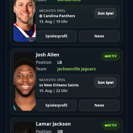
– Jalen Hurts: Der Anführer der Eagles
Was können wir erwarten?
NÄCHSTES SPIEL
Zum Spiel
@ Carolina Panthers
Egal wer spielt, es wird ein aufregendes Spiel. Die Fans
15. Aug | 19 Uhr
können sich auf viel Action und Spannung freuen.
Spielerprofil
News
Josh Allen
AKTIV
Position
LB
Team
Jacksonville Jaguars
NÄCHSTES SPIEL
Zum Spiel
vs New Orleans Saints
15. Aug | 22 Uhr
Spielerprofil
News
Hinweis
Lamar Jackson
AKTIV
Die vereinfachte Version dieses Artikels wurde
Position
QB