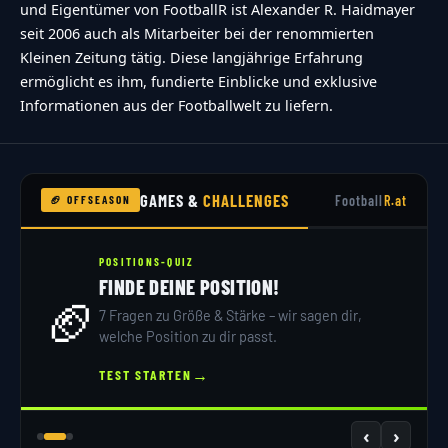
und Eigentümer von FootballR ist Alexander R. Haidmayer
seit 2006 auch als Mitarbeiter bei der renommierten
Kleinen Zeitung tätig. Diese langjährige Erfahrung
ermöglicht es ihm, fundierte Einblicke und exklusive
Informationen aus der Footballwelt zu liefern.
GAMES &
CHALLENGES
Football
R.at
🏈 OFFSEASON
POSITIONS-QUIZ
FINDE DEINE POSITION!
🏈
7 Fragen zu Größe & Stärke – wir sagen dir,
welche Position zu dir passt.
→
TEST STARTEN
‹
›