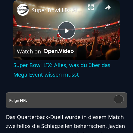
Play
Unmute
Fullscreen
Super Bowl LIX: Alles, was du über das Mega-Event wissen musst
Play
Watch on
Video
Super Bowl LIX: Alles, was du über das
Mega-Event wissen musst
Folge
NFL
Das Quarterback-Duell würde in diesem Match
zweifellos die Schlagzeilen beherrschen. Jayden