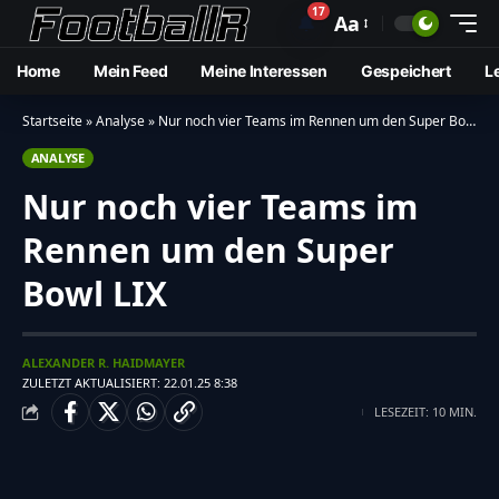
17
🔔
Aa
Home
Mein Feed
Meine Interessen
Gespeichert
L
Startseite
»
Analyse
»
Nur noch vier Teams im Rennen um den Super Bowl LIX
ANALYSE
Nur noch vier Teams im
Rennen um den Super
Bowl LIX
ALEXANDER R. HAIDMAYER
ZULETZT AKTUALISIERT: 22.01.25 8:38
LESEZEIT: 10 MIN.