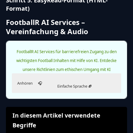
Schritt 5: EasyRead-Format (HTML-
Format)
FootballR AI Services –
Vereinfachung & Audio
FootballR AI Services für barrierefreien Zugang zu den
wichtigsten Football Inhalten mit Hilfe von KI.
Entdecke
unsere Richtlinien zum ethischen Umgang mit KI
Anhören
🎧
Einfache Sprache
🏈
Hör dir diesen Artikel an.
Lies diesen Artikel in einfacher Sprache.
Die Ausgabe in einfacher Sprache wurde KI-generiert.
Hinweis
In diesem Artikel verwendete
Begriffe
Diese Audioversion des Artikels wurde künstlich
Weiterlesen
erzeugt und wird stetig weiterentwickelt. Wir
Der Super Bowl LIX steht vor der Tür