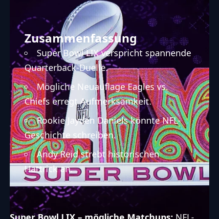
Zusammenfassung
Super Bowl LIX verspricht spannende
Quarterback-Duelle.
Mögliche Neuauflage Eagles vs.
Chiefs erregt Aufmerksamkeit.
Rookie Jayden Daniels könnte NFL-
Geschichte schreiben.
Andy Reid strebt historischen
Hattrick an.
Super Bowl
LIX – mögliche Matchups:
NFL
-