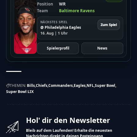
Position
WR
Team
Baltimore Ravens
NÄCHSTES SPIEL
Zum Spiel
@ Philadelphia Eagles
16. Aug | 1 Uhr
Spielerprofil
News
THEMEN:
Bills
Chiefs
Commanders
Eagles
NFL
Super Bowl
Super Bowl LIX
Hol' dir den Newsletter
Bleib auf dem Laufenden! Erhalte die neuesten
Nachrichten direkt in deinen Posteingang.