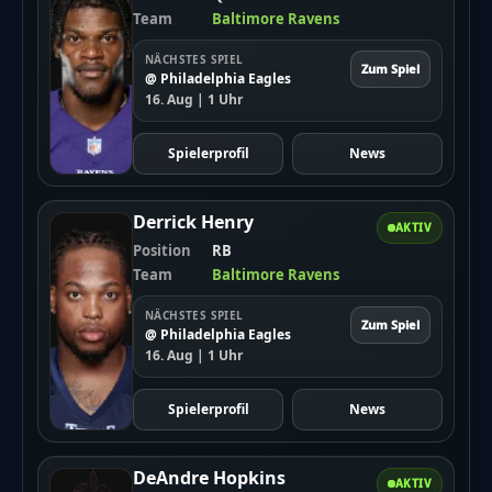
künstlich erzeugt und wird stetig weiterentwickelt.
Team
Baltimore Ravens
Wir freuen uns über
dein Feedback
.
NÄCHSTES SPIEL
Zum Spiel
@ Philadelphia Eagles
16. Aug | 1 Uhr
Spielerprofil
News
Derrick Henry
AKTIV
Position
RB
Team
Baltimore Ravens
NÄCHSTES SPIEL
Zum Spiel
@ Philadelphia Eagles
16. Aug | 1 Uhr
Spielerprofil
News
DeAndre Hopkins
AKTIV