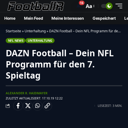
16
🔔
Aa
Home
Mein Feed
Meine Interessen
Gespeichert
L
Startseite
»
Unterhaltung
»
DAZN Football – Dein NFL Programm für den 7. Spieltag
NFL NEWS
UNTERHALTUNG
DAZN Football – Dein NFL
Programm für den 7.
Spieltag
ALEXANDER R. HAIDMAYER
ZULETZT AKTUALISIERT: 17.10.19 12:22
LESEZEIT: 3 MIN.