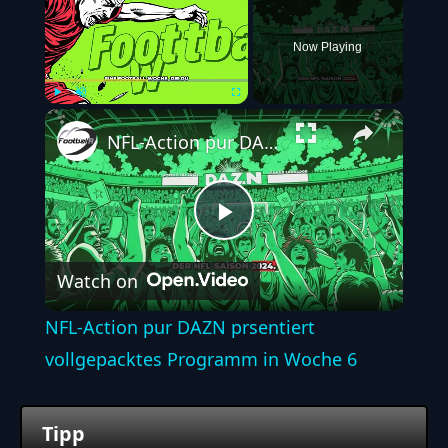
Now Playing
Play
Unmute
Fullscreen
NFL-Action pur DAZN prsentiert vollgepacktes Programm in Woche 6
Play
Watch on
Video
NFL-Action pur DAZN prsentiert
vollgepacktes Programm in Woche 6
Tipp