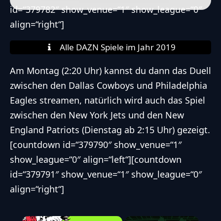
id=“379782″ show_venue=“1″ show_league=“0″
align=“right“]
Alle DAZN Spiele im Jahr 2019
Am Montag (2:20 Uhr) kannst du dann das Duell
zwischen den
Dallas Cowboys
und
Philadelphia
Eagles
streamen, natürlich wird auch das Spiel
zwischen den
New York Jets
und den
New
England Patriots
(Dienstag ab 2:15 Uhr) gezeigt.
[countdown id=“379790″ show_venue=“1″
show_league=“0″ align=“left“][countdown
id=“379791″ show_venue=“1″ show_league=“0″
align=“right“]
×