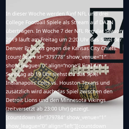
In dieser Woche werden fünf NFL und drei
College Football Spiele als Stream auf DAZN
übertragen. In Woche 7 der NFL Regular Season
2019 läuft am Freitag um 2:20 Uhr das Spiel der
Denver Broncos
gegen die
Kansas City Chiefs
.
[countdown id=“379778″ show_venue=“1″
show_league=“0″ align=“none“] [irp] Am
Sonntag ab 19 Uhr siehst du das Spiel
Indianapolis Colts
vs.
Houston Texans
und
zusätzlich wird auch das Spiel zwischen den
Detroit Lions
und den
Minnesota Vikings
(zeitversetzt ab 23:00 Uhr) gezeigt.
[countdown id=“379784″ show_venue=“1″
show_league=“0″ align=“left“][countdown