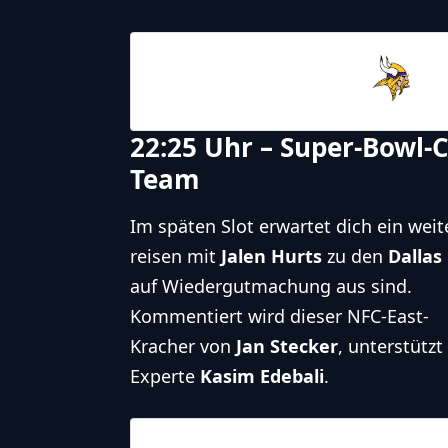
23.11.2025
19:00
Minnesota
Vikings
22:25 Uhr – Super-Bowl-C
Team
Im späten Slot erwartet dich ein weit
reisen mit
Jalen Hurts
zu den
Dallas
auf Wiedergutmachung aus sind.
Kommentiert wird dieser NFC-East-
Kracher von
Jan Stecker
, unterstützt
Experte
Kasim Edebali
.
23.11.2025
22:25
NFL – 2025-2026
/
Regular Season
/
Week12