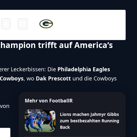
NFL – 2025-2026
/
Regular Season
/
Week12
Green Bay
6
23
-
Packers
Final
hampion trifft auf America’s
erer Leckerbissen: Die
Philadelphia Eagles
 Cowboys
, wo
Dak Prescott
und die Cowboys
Mehr von FootballR
 von
Lions machen Jahmyr Gibbs
zum bestbezahlten Running
Back