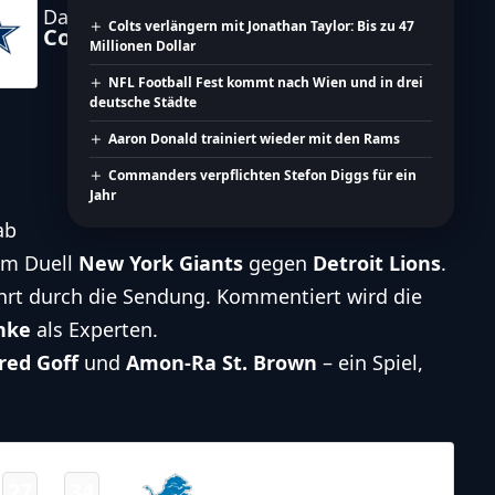
Dallas
Colts verlängern mit Jonathan Taylor: Bis zu 47
Cowboys
Millionen Dollar
NFL Football Fest kommt nach Wien und in drei
deutsche Städte
Aaron Donald trainiert wieder mit den Rams
Commanders verpflichten Stefon Diggs für ein
Jahr
ab
um Duell
New York Giants
gegen
Detroit Lions
.
hrt durch die Sendung. Kommentiert wird die
nke
als Experten.
red Goff
und
Amon-Ra St. Brown
– ein Spiel,
NFL – 2025-2026
/
Regular Season
/
Week12
Detroit
27
34
-