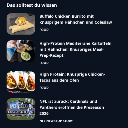
Das solltest du wissen
Buffalo Chicken Burrito mit
knusprigem Hähnchen und Coleslaw
FOOD
High-Protein Mediterrane Kartoffeln
mit Hähnchen! Knuspriges Meal-
Prep-Rezept
FOOD
High Protein: Knusprige Chicken-
Tacos aus dem Ofen
FOOD
NFL ist zurück: Cardinals und
Panthers eröffnen die Preseason
2026
NFL NEWS
TOP STORY