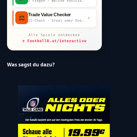
7 Fragen · welche Position bist du?
Trade Value Checker
⚖️
›
JJ-Chart · Steal oder Overpay?
Alle Spiele entdecken
→ FootballR.at/interactive
Was sagst du dazu?