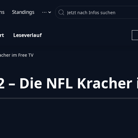
Search
ms
Standings
⋯
rt
Leseverlauf
acher im Free TV
 – Die NFL Kracher 