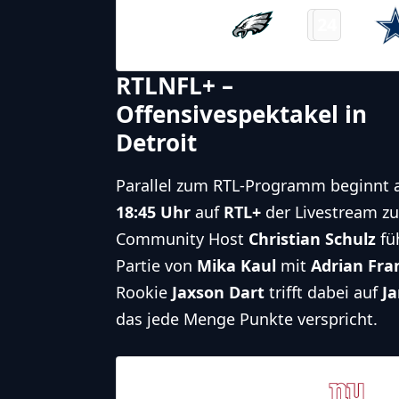
Philadelphia
21
24
-
Eagles
Final
RTLNFL+ –
Offensivespektakel in
Detroit
Parallel zum RTL-Programm beginnt 
18:45 Uhr
auf
RTL+
der Livestream z
Community Host
Christian Schulz
fü
Partie von
Mika Kaul
mit
Adrian Fra
Rookie
Jaxson Dart
trifft dabei auf
Ja
das jede Menge Punkte verspricht.
23.11.2025
19:00
New York