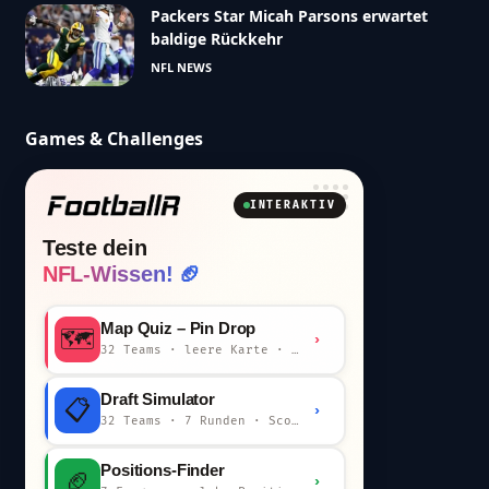
Packers Star Micah Parsons erwartet
baldige Rückkehr
NFL NEWS
Games & Challenges
INTERAKTIV
Teste dein
NFL-Wissen! 🏈
Map Quiz – Pin Drop
🗺️
›
32 Teams · leere Karte · km-Wertung
Draft Simulator
📋
›
32 Teams · 7 Runden · Scout-Kommentar
Positions-Finder
🏈
›