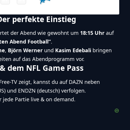
Lions
Final
er perfekte Einstieg
startet der Abend wie gewohnt um
18:15 Uhr
auf
ten Abend Football“
.
me
,
Björn Werner
und
Kasim Edebali
bringen
reiten auf das Abendprogramm vor.
 & dem NFL Game Pass
Free-TV zeigt, kannst du auf DAZN neben
US) und ENDZN (deutsch) verfolgen.
 jede Partie live & on demand.