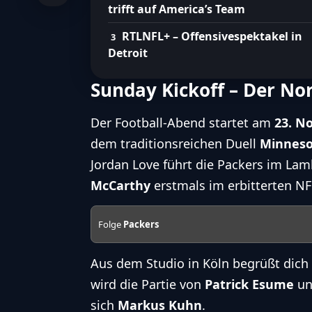
trifft auf America’s Team
RTLNFL+ – Offensivespektakel in
Detroit
Sunday Kickoff – Der No
Der Football-Abend startet am
23. N
dem traditionsreichen Duell
Minneso
Jordan Love führt die Packers im La
McCarthy
erstmals im erbitterten NF
Folge
Packers
Aus dem Studio in Köln begrüßt dic
wird die Partie von
Patrick Esume
u
sich
Markus Kuhn
.