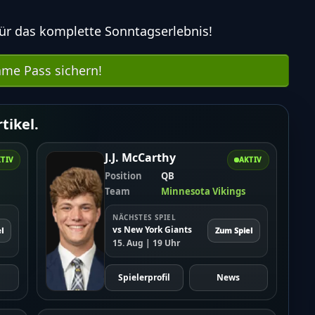
ür das komplette Sonntagserlebnis!
me Pass sichern!
tikel.
J.J. McCarthy
TIV
AKTIV
Position
QB
Team
Minnesota Vikings
NÄCHSTES SPIEL
vs New York Giants
l
Zum Spiel
15. Aug | 19 Uhr
Spielerprofil
News