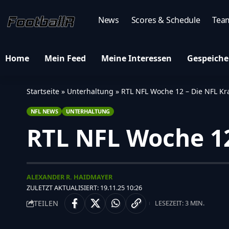
News
Scores & Schedule
Tea
Home
Mein Feed
Meine Interessen
Gespeiche
Startseite
»
Unterhaltung
»
RTL NFL Woche 12 – Die NFL Kr
NFL NEWS
UNTERHALTUNG
RTL NFL Woche 12
ALEXANDER R. HAIDMAYER
ZULETZT AKTUALISIERT: 19.11.25 10:26
TEILEN
LESEZEIT: 3 MIN.