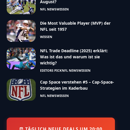
August?
NFL NEWS
WISSEN
Die Most Valuable Player (MVP) der
NFL seit 1957
WISSEN
NFL Trade Deadline (2025) erklärt:
Was ist das und warum ist sie
wichtig?
EDITORS PICK
NFL NEWS
WISSEN
Cap Space verstehen #5 – Cap-Space-
Strategien im Kaderbau
NFL NEWS
WISSEN
⏰ TÄGLICH NEUE DEALS UM 20:00