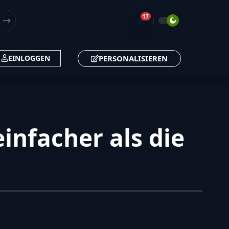
17
🔔
PERSONALISIEREN
EINLOGGEN
nfacher als die