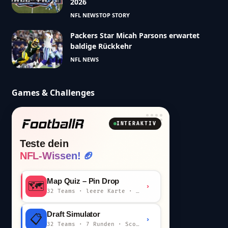
2026
NFL NEWS
TOP STORY
Packers Star Micah Parsons erwartet
baldige Rückkehr
NFL NEWS
Games & Challenges
INTERAKTIV
Teste dein
NFL-Wissen! 🏈
Map Quiz – Pin Drop
🗺️
›
32 Teams · leere Karte · km-Wertung
Draft Simulator
📋
›
32 Teams · 7 Runden · Scout-Kommentar