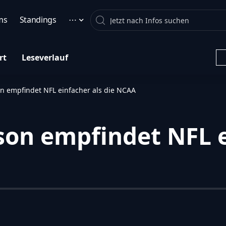
Search
ms
Standings
⋯
rt
Leseverlauf
n empfindet NFL einfacher als die NCAA
on empfindet NFL ei