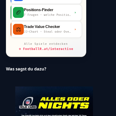
Positions-Finder
🏈
›
7 Fragen · welche Position bist du?
Trade Value Checker
⚖️
›
JJ-Chart · Steal oder Overpay?
Alle Spiele entdecken
→ FootballR.at/interactive
Was sagst du dazu?