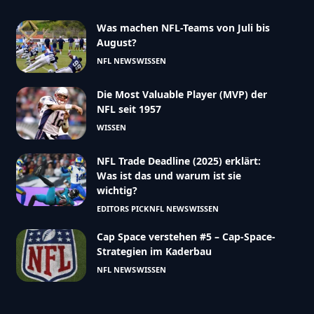
Was machen NFL-Teams von Juli bis
August?
NFL NEWS
WISSEN
Die Most Valuable Player (MVP) der
NFL seit 1957
WISSEN
NFL Trade Deadline (2025) erklärt:
Was ist das und warum ist sie
wichtig?
EDITORS PICK
NFL NEWS
WISSEN
Cap Space verstehen #5 – Cap-Space-
Strategien im Kaderbau
NFL NEWS
WISSEN