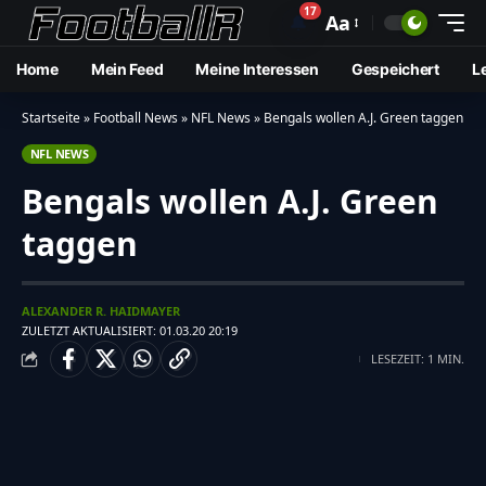
17
🔔
Aa
Home
Mein Feed
Meine Interessen
Gespeichert
L
Startseite
»
Football News
»
NFL News
»
Bengals wollen A.J. Green taggen
NFL NEWS
Bengals wollen A.J. Green
taggen
ALEXANDER R. HAIDMAYER
ZULETZT AKTUALISIERT: 01.03.20 20:19
LESEZEIT: 1 MIN.