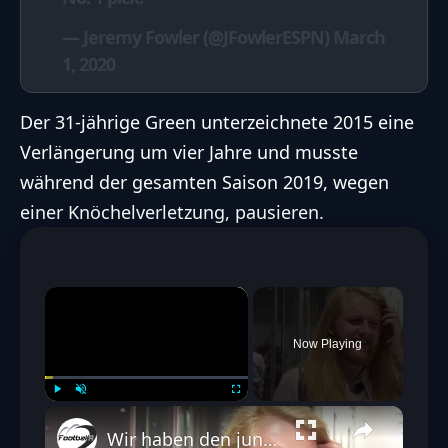
— Jeremy Fowler (@JFowlerESPN)
March
1, 2020
Der 31-jährige Green unterzeichnete 2015 eine
Verlängerung um vier Jahre und musste
während der gesamten Saison 2019, wegen
einer Knöchelverletzung, pausieren.
×
Now Playing
Play
Unmute
Fullscreen
Wir haben den jungen ranNFL Netman einen Tag lang begleitet #TagmitIcke