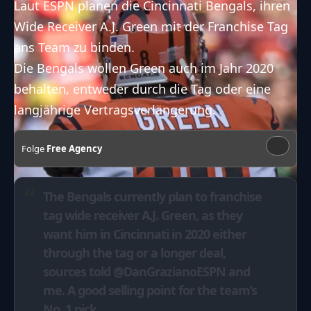
Laut ESPN planen die Cincinnati Bengals, ihren
Wide Receiver A.J. Green mit der Franchise Tag
ans Team zu binden.
Die Bengals wollen Green auch im Jahr 2020
behalten, entweder durch die Tag oder eine
langjährige Vertragsverlängerung.
Folge
Free Agency
The Bengals currently plan to franchise
tag wide receiver A.J. Green, as they
want him in Cincinnati in 2020 either
through the tag or a longer deal,
sources told
@DanGrazianoESPN
and
me. A good selling point for the team’s
No. 1 pick.