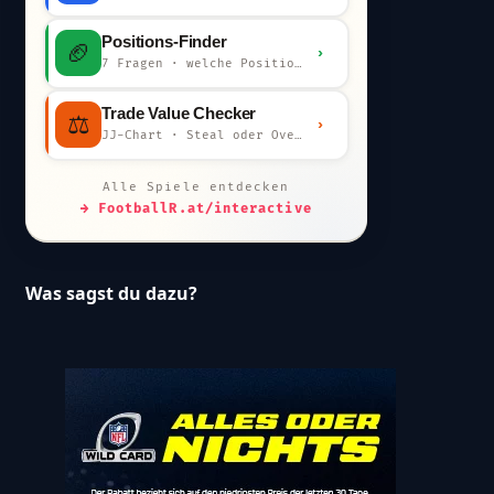
Positions-Finder
🏈
›
7 Fragen · welche Position bist du?
Trade Value Checker
⚖️
›
JJ-Chart · Steal oder Overpay?
Alle Spiele entdecken
→ FootballR.at/interactive
Was sagst du dazu?