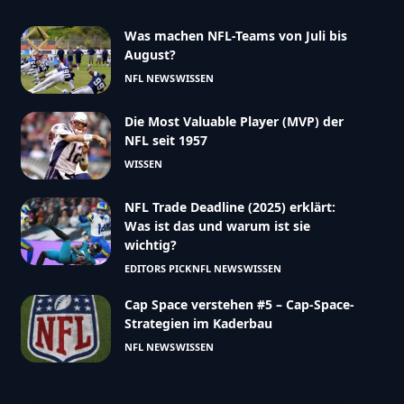
Was machen NFL-Teams von Juli bis
August?
NFL NEWS
WISSEN
Die Most Valuable Player (MVP) der
NFL seit 1957
WISSEN
NFL Trade Deadline (2025) erklärt:
Was ist das und warum ist sie
wichtig?
EDITORS PICK
NFL NEWS
WISSEN
Cap Space verstehen #5 – Cap-Space-
Strategien im Kaderbau
NFL NEWS
WISSEN