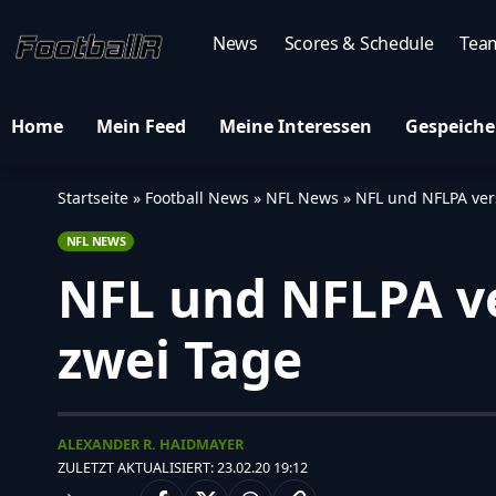
News
Scores & Schedule
Tea
Home
Mein Feed
Meine Interessen
Gespeiche
Startseite
»
Football News
»
NFL News
»
NFL und NFLPA ver
NFL NEWS
NFL und NFLPA ve
zwei Tage
ALEXANDER R. HAIDMAYER
ZULETZT AKTUALISIERT: 23.02.20 19:12