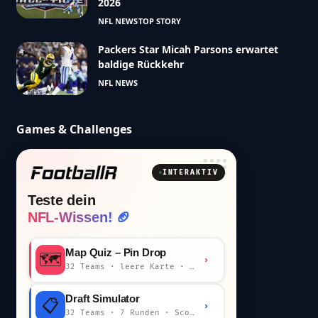
2026
NFL NEWS
TOP STORY
Packers Star Micah Parsons erwartet
baldige Rückkehr
NFL NEWS
Games & Challenges
INTERAKTIV
Teste dein
NFL-Wissen! 🏈
Map Quiz – Pin Drop
🗺️
›
32 Teams · leere Karte · km-Wertung
Draft Simulator
📋
›
32 Teams · 7 Runden · Scout-Kommentar