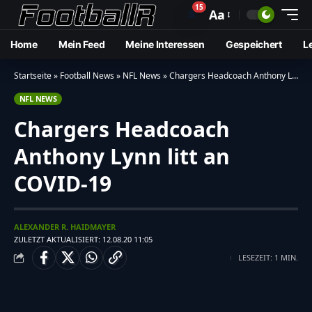
15
🔔
Aa
Home
Mein Feed
Meine Interessen
Gespeichert
L
Startseite
»
Football News
»
NFL News
»
Chargers Headcoach Anthony Lynn litt an COVID-19
NFL NEWS
Chargers Headcoach
Anthony Lynn litt an
COVID-19
ALEXANDER R. HAIDMAYER
ZULETZT AKTUALISIERT: 12.08.20 11:05
LESEZEIT: 1 MIN.