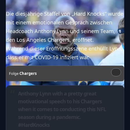
Die diesjährige Staffel von „Hard Knocks“ wurde
mit einem emotionalen Gespräch zwischen
Headcoach Anthony Lynn und seinem Team,
den Los Angeles Chargers, eröffnet.
Während dieser Eröffnungsszene enthüllt Lynn,
dass er mit COVID-19 infiziert war.
Folge
Chargers
Anthony Lynn with a pretty great
motivational speech to his Chargers
when it comes to conducting this NFL
season during a pandemic.
#HardKnocks