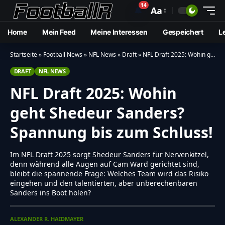
14
🔔
Aa
Home
Mein Feed
Meine Interessen
Gespeichert
L
Startseite
»
Football News
»
NFL News
»
Draft
»
NFL Draft 2025: Wohin geht Shedeur Sanders? Spannung bis zum Schluss!
DRAFT
NFL NEWS
NFL Draft 2025: Wohin
geht Shedeur Sanders?
Spannung bis zum Schluss!
Im NFL Draft 2025 sorgt Shedeur Sanders für Nervenkitzel,
denn während alle Augen auf Cam Ward gerichtet sind,
bleibt die spannende Frage: Welches Team wird das Risiko
eingehen und den talentierten, aber unberechenbaren
Sanders ins Boot holen?
ALEXANDER R. HAIDMAYER