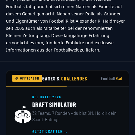
Footballs tätig und hat sich einen Namen als Experte auf
diesem Gebiet gemacht. Neben seiner Rolle als Gründer
und Eigentümer von FootballR ist Alexander R. Haidmayer
seit 2006 auch als Mitarbeiter bei der renommierten
Kleinen Zeitung tätig. Diese langjährige Erfahrung
ermöglicht es ihm, fundierte Einblicke und exklusive
Informationen aus der Footballwelt zu liefern.
GAMES &
CHALLENGES
Football
R.at
🏈 OFFSEASON
NFL DRAFT 2026
DRAFT SIMULATOR
🏟️
32 Teams, 7 Runden – du bist GM. Hol dir dein
Scout-Rating!
→
JETZT DRAFTEN