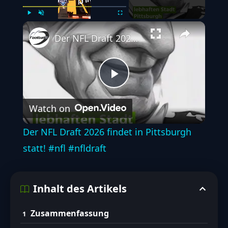
Play
Unmute
Fullscreen
Der NFL Draft 2026 findet in Pittsburgh statt! #nfl #nfldraft
Play
Watch on
Video
Der NFL Draft 2026 findet in Pittsburgh
statt! #nfl #nfldraft
Inhalt des Artikels
Zusammenfassung