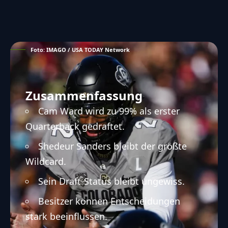
Foto: IMAGO / USA TODAY Network
Zusammenfassung
Cam Ward wird zu 99% als erster
Quarterback gedraftet.
Shedeur Sanders bleibt der größte
Wildcard.
Sein Draft-Status bleibt ungewiss.
Besitzer können Entscheidungen
stark beeinflussen.