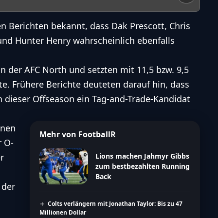
n Berichten bekannt, dass Dak Prescott, Chris
und Hunter Henry wahrscheinlich ebenfalls
 der AFC North und setzten mit 11,5 bzw. 9,5
e. Frühere Berichte deuteten darauf hin, dass
n dieser Offseason ein Tag-and-Trade-Kandidat
enen
Mehr von FootballR
r O-
r
Lions machen Jahmyr Gibbs
zum bestbezahlten Running
Back
 der
Colts verlängern mit Jonathan Taylor: Bis zu 47
Millionen Dollar