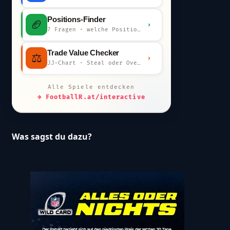
Positions-Finder
🏈
›
7 Fragen · welche Position bist du?
Trade Value Checker
⚖️
›
JJ-Chart · Steal oder Overpay?
Alle Spiele entdecken
→ FootballR.at/interactive
Was sagst du dazu?