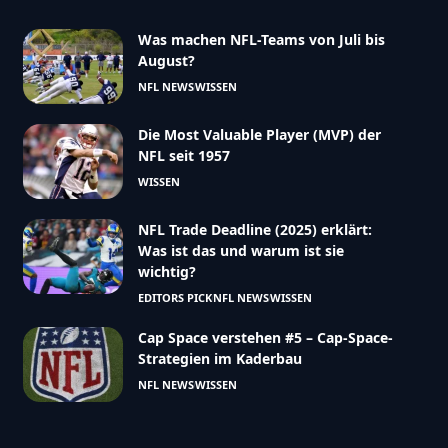
Was machen NFL-Teams von Juli bis
August?
NFL NEWS
WISSEN
Die Most Valuable Player (MVP) der
NFL seit 1957
WISSEN
NFL Trade Deadline (2025) erklärt:
Was ist das und warum ist sie
wichtig?
EDITORS PICK
NFL NEWS
WISSEN
Cap Space verstehen #5 – Cap-Space-
Strategien im Kaderbau
NFL NEWS
WISSEN