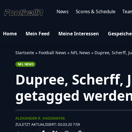
News
Scores & Schedule
Tea
Home
Mein Feed
Meine Interessen
Gespeiche
Startseite
»
Football News
»
NFL News
»
Dupree, Scherff, 
NFL NEWS
Dupree, Scherff, 
getagged werde
ALEXANDER R. HAIDMAYER
ZULETZT AKTUALISIERT: 03.03.20 7:59