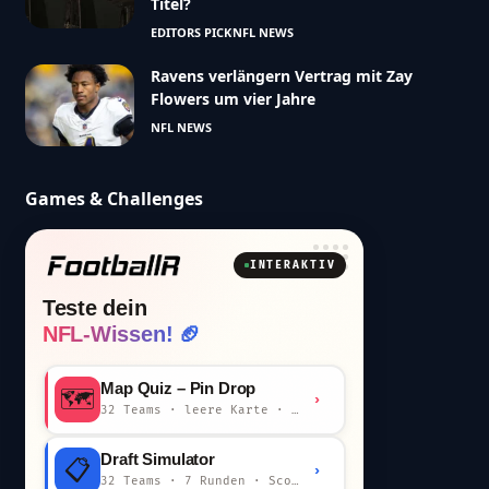
Titel?
EDITORS PICK
NFL NEWS
Ravens verlängern Vertrag mit Zay
Flowers um vier Jahre
NFL NEWS
Games & Challenges
INTERAKTIV
Teste dein
NFL-Wissen! 🏈
Map Quiz – Pin Drop
🗺️
›
32 Teams · leere Karte · km-Wertung
Draft Simulator
📋
›
32 Teams · 7 Runden · Scout-Kommentar