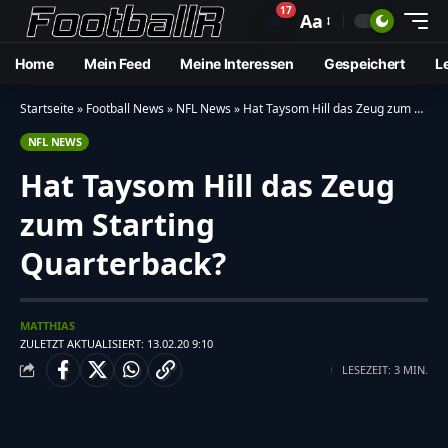
17
🔔
Aa
Home
Mein Feed
Meine Interessen
Gespeichert
L
Startseite
»
Football News
»
NFL News
»
Hat Taysom Hill das Zeug zum Starting Quarterback?
NFL NEWS
Hat Taysom Hill das Zeug
zum Starting
Quarterback?
MATTHIAS
ZULETZT AKTUALISIERT: 13.02.20 9:10
LESEZEIT: 3 MIN.