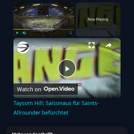
×
Now Playing
Play
Unmute
Fullscreen
Taysom Hill: Saisonaus für Saints-Allrounder befürchtet
Play
Watch on
Video
Taysom Hill: Saisonaus für Saints-
Allrounder befürchtet