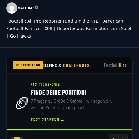
MATTHIAS
FootballR All-Pro-Reporter rund um die NFL | American-
Football-Fan seit 2008 | Reporter aus Faszination zum Spiel
| Go Hawks
GAMES &
CHALLENGES
Football
R.at
🏈 OFFSEASON
POSITIONS-QUIZ
FINDE DEINE POSITION!
🏈
7 Fragen zu Größe & Stärke – wir sagen dir,
welche Position zu dir passt.
→
TEST STARTEN
‹
›