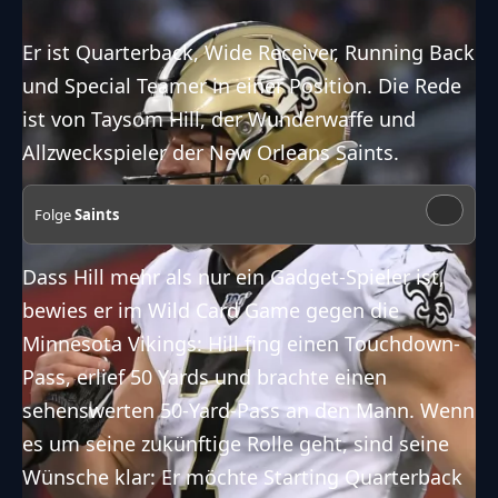
Er ist Quarterback, Wide Receiver, Running Back
und Special Teamer in einer Position. Die Rede
ist von Taysom Hill, der Wunderwaffe und
Allzweckspieler der New Orleans Saints.
Folge
Saints
Dass Hill mehr als nur ein Gadget-Spieler ist,
bewies er im Wild Card Game gegen die
Minnesota Vikings: Hill fing einen Touchdown-
Pass, erlief 50 Yards und brachte einen
sehenswerten 50-Yard-Pass an den Mann. Wenn
es um seine zukünftige Rolle geht, sind seine
Wünsche klar: Er möchte Starting Quarterback