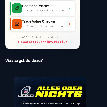
Positions-Finder
🏈
›
7 Fragen · welche Position bist du?
Trade Value Checker
⚖️
›
JJ-Chart · Steal oder Overpay?
Alle Spiele entdecken
→ FootballR.at/interactive
Was sagst du dazu?