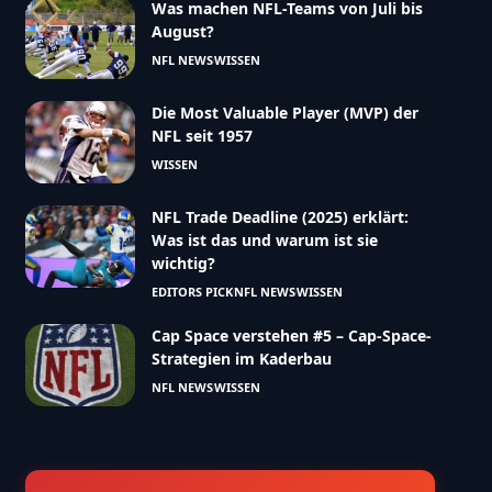
Was machen NFL-Teams von Juli bis
August?
NFL NEWS
WISSEN
Die Most Valuable Player (MVP) der
NFL seit 1957
WISSEN
NFL Trade Deadline (2025) erklärt:
Was ist das und warum ist sie
wichtig?
EDITORS PICK
NFL NEWS
WISSEN
Cap Space verstehen #5 – Cap-Space-
Strategien im Kaderbau
NFL NEWS
WISSEN