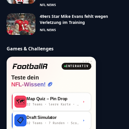
NFL NEWS
49ers Star Mike Evans fehlt wegen
Verletzung im Training
NFL NEWS
Games & Challenges
INTERAKTIV
Teste dein
NFL-Wissen! 🏈
Map Quiz – Pin Drop
🗺️
›
32 Teams · leere Karte · km-Wertung
Draft Simulator
📋
›
32 Teams · 7 Runden · Scout-Kommentar