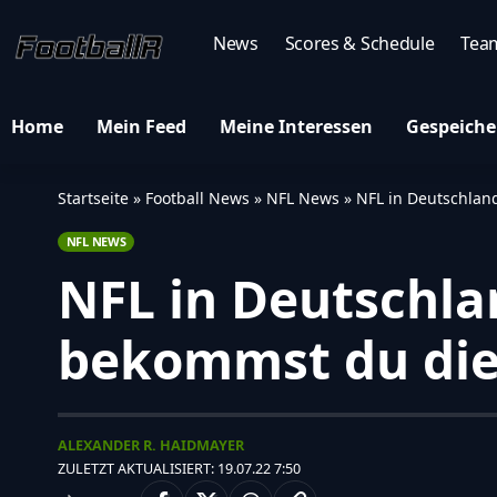
News
Scores & Schedule
Tea
Home
Mein Feed
Meine Interessen
Gespeiche
Startseite
»
Football News
»
NFL News
»
NFL in Deutschland
NFL NEWS
NFL in Deutschlan
bekommst du die
ALEXANDER R. HAIDMAYER
ZULETZT AKTUALISIERT: 19.07.22 7:50