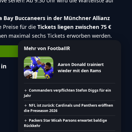
ive sehen! Ab 9:30 Uhr wird die Warteliste auf
a Bay Buccaneers in der Münchner Allianz
e Preise für die
Tickets liegen zwischen 75 €
nen maximal sechs Tickets erworben werden.
Mehr von FootballR
Aaron Donald trainiert
 in
wieder mit den Rams
Commanders verpflichten Stefon Diggs für ein
Jahr
NFL ist zurück: Cardinals und Panthers eröffnen
die Preseason 2026
Packers Star Micah Parsons erwartet baldige
Rückkehr