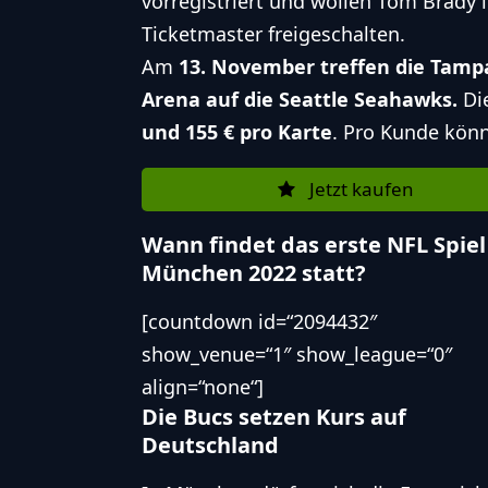
vorregistriert und wollen Tom Brady l
Ticketmaster freigeschalten.
Am
13. November treffen die Tamp
Arena auf die Seattle Seahawks.
Di
und 155 € pro Karte
. Pro Kunde kön
Jetzt kaufen
Wann findet das erste NFL Spiel
München 2022 statt?
[countdown id=“2094432″
show_venue=“1″ show_league=“0″
align=“none“]
Die Bucs setzen Kurs auf
Deutschland