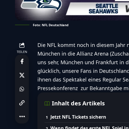
Foto: NFL Deutschland
Die
NFL
kommt noch in diesem Jahr n
TEILEN
München in die
Allianz Arena
(Zuschau
uns sehr, München und Frankfurt in 
glücklich, unsere Fans in Deutschlan
ihnen das Spektakel eines
Regular S
Pressekonferenz zur Bekanntgabe mi
Inhalt des Artikels
Jetzt NFL Tickets sichern
Wann findet das erste NFL Spiel in