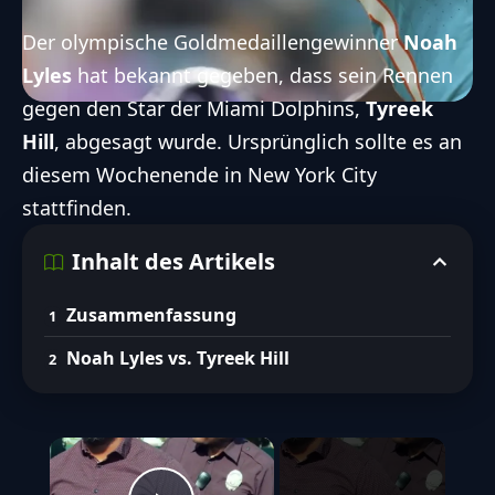
Der olympische Goldmedaillengewinner
Noah
Lyles
hat bekannt gegeben, dass sein Rennen
gegen den Star der Miami Dolphins,
Tyreek
Hill
, abgesagt wurde. Ursprünglich sollte es an
diesem Wochenende in New York City
stattfinden.
Inhalt des Artikels
Zusammenfassung
Noah Lyles vs. Tyreek Hill
×