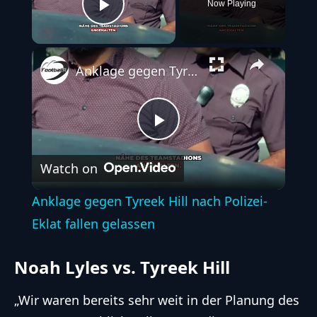
Now Playing
Play Video
Anklage gegen Tyreek Hill nach Polizei-Eklat fallen gelassen
Play
Watch on
Video
Anklage gegen Tyreek Hill nach Polizei-
Eklat fallen gelassen
Noah Lyles vs. Tyreek Hill
„Wir waren bereits sehr weit in der Planung des