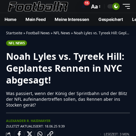
15
🔔
Aa
Home
Mein Feed
Meine Interessen
Gespeichert
L
Startseite
»
Football News
»
NFL News
»
Noah Lyles vs. Tyreek Hill: Geplantes Rennen in NYC abgesagt!
NFL NEWS
Noah Lyles vs. Tyreek Hill:
Geplantes Rennen in NYC
abgesagt!
Was passiert, wenn der König der Sprintbahn und der Blitz
der NFL aufeinandertreffen sollen, das Rennen aber ins
Stocken gerät?
ALEXANDER R. HAIDMAYER
ZULETZT AKTUALISIERT: 18.06.25 9:39
LESEZEIT: 3 MIN.