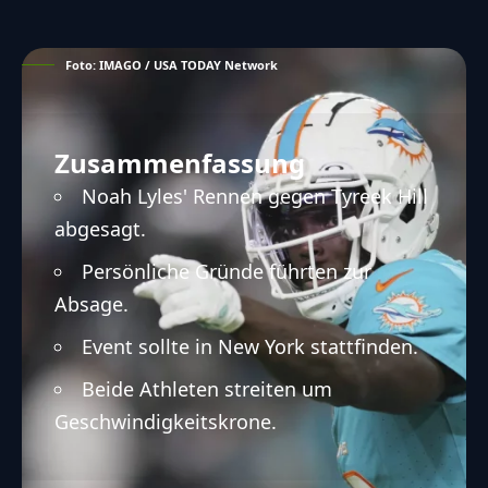
Foto: IMAGO / USA TODAY Network
Zusammenfassung
Noah Lyles' Rennen gegen Tyreek Hill
abgesagt.
Persönliche Gründe führten zur
Absage.
Event sollte in New York stattfinden.
Beide Athleten streiten um
Geschwindigkeitskrone.