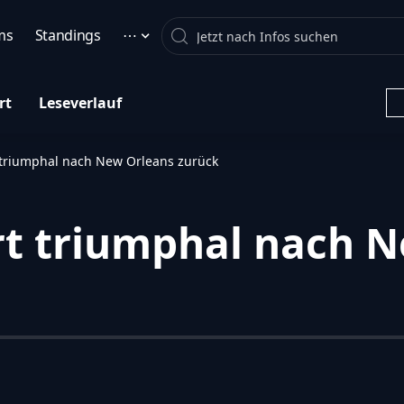
Search
ms
Standings
⋯
rt
Leseverlauf
 triumphal nach New Orleans zurück
rt triumphal nach 