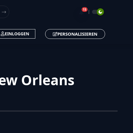
15
🔔
PERSONALISIEREN
EINLOGGEN
New Orleans