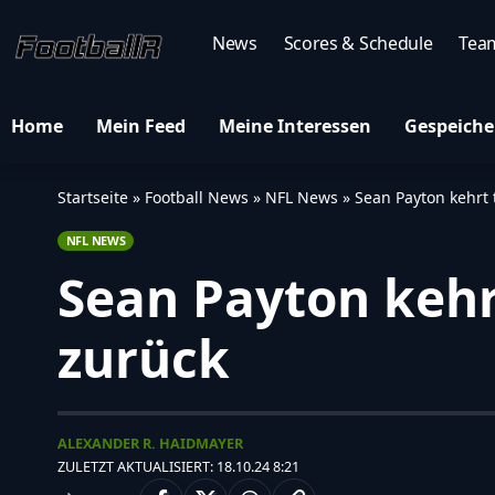
News
Scores & Schedule
Tea
Home
Mein Feed
Meine Interessen
Gespeiche
Startseite
»
Football News
»
NFL News
»
Sean Payton kehrt
NFL NEWS
Sean Payton keh
zurück
ALEXANDER R. HAIDMAYER
ZULETZT AKTUALISIERT: 18.10.24 8:21