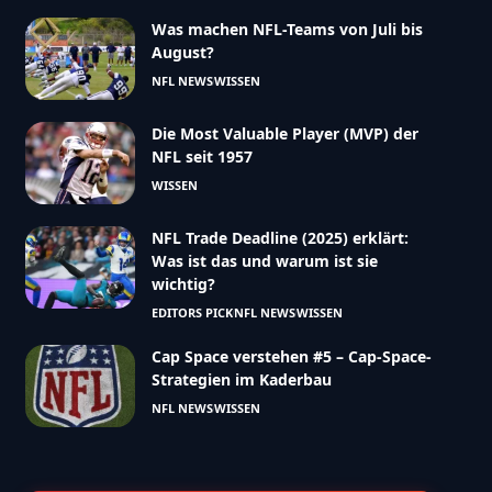
Was machen NFL-Teams von Juli bis
August?
NFL NEWS
WISSEN
Die Most Valuable Player (MVP) der
NFL seit 1957
WISSEN
NFL Trade Deadline (2025) erklärt:
Was ist das und warum ist sie
wichtig?
EDITORS PICK
NFL NEWS
WISSEN
Cap Space verstehen #5 – Cap-Space-
Strategien im Kaderbau
NFL NEWS
WISSEN