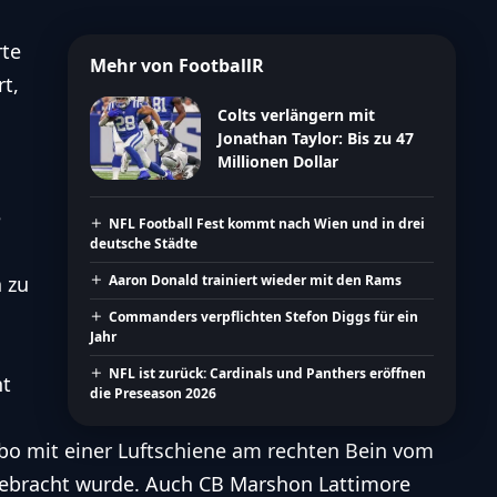
rte
Mehr von FootballR
t,
Colts verlängern mit
Jonathan Taylor: Bis zu 47
Millionen Dollar
e
NFL Football Fest kommt nach Wien und in drei
deutsche Städte
 zu
Aaron Donald trainiert wieder mit den Rams
Commanders verpflichten Stefon Diggs für ein
Jahr
NFL ist zurück: Cardinals und Panthers eröffnen
ht
die Preseason 2026
bo mit einer Luftschiene am rechten Bein vom
gebracht wurde. Auch CB Marshon Lattimore