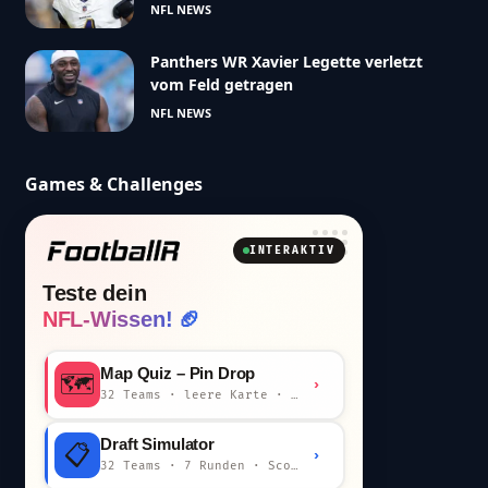
NFL NEWS
Panthers WR Xavier Legette verletzt
vom Feld getragen
NFL NEWS
Games & Challenges
INTERAKTIV
Teste dein
NFL-Wissen! 🏈
Map Quiz – Pin Drop
🗺️
›
32 Teams · leere Karte · km-Wertung
Draft Simulator
📋
›
32 Teams · 7 Runden · Scout-Kommentar