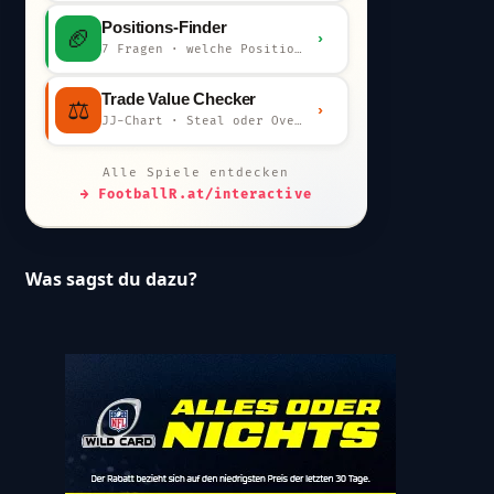
Positions-Finder
🏈
›
7 Fragen · welche Position bist du?
Trade Value Checker
⚖️
›
JJ-Chart · Steal oder Overpay?
Alle Spiele entdecken
→ FootballR.at/interactive
Was sagst du dazu?