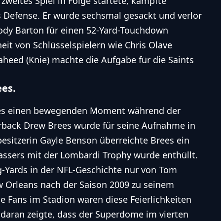
 zweites Spiel in Folge startete, kämpfte
s Defense. Er wurde sechsmal gesackt und verlor
ody Barton für einen 52-Yard-Touchdown
it von Schlüsselspielern wie Chris Olave
heed (Knie) machte die Aufgabe für die Saints
ees.
b es einen bewegenden Moment während der
rback Drew Brees wurde für seine Aufnahme in
besitzerin Gayle Benson überreichte Brees ein
Passers mit der Lombardi Trophy wurde enthüllt.
g-Yards in der
NFL
-Geschichte nur von Tom
w Orleans nach der Saison 2009 zu seinem
le Fans im Stadion waren diese Feierlichkeiten
daran zeigte, dass der Superdome im vierten