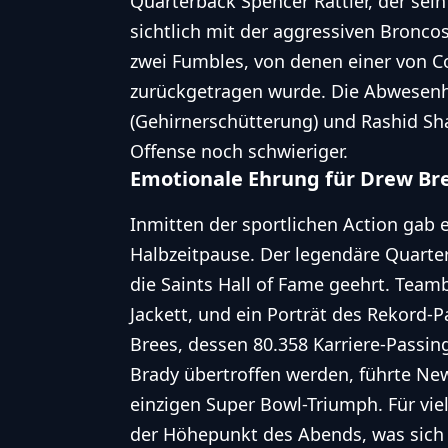
Quarterback Spencer Rattler, der sein
sichtlich mit der aggressiven Bronco
zwei Fumbles, von denen einer von C
zurückgetragen wurde. Die Abwesenhe
(Gehirnerschütterung) und Rashid Sha
Offense noch schwieriger.
Emotionale Ehrung für Drew Br
Inmitten der sportlichen Action ga
Halbzeitpause. Der legendäre Quarte
die Saints Hall of Fame geehrt. Team
Jackett, und ein Porträt des Rekord-
Brees, dessen 80.358 Karriere-Passin
Brady übertroffen werden, führte Ne
einzigen Super Bowl-Triumph. Für vie
der Höhepunkt des Abends, was sich 