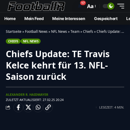
17
🔔
Aa
Home
Mein Feed
Meine Interessen
Gespeichert
L
Startseite
»
Football News
»
NFL News
»
Team
»
Chiefs
»
Chiefs Update: TE Travis Kelce kehrt für 13. NFL-Saison zurück
CHIEFS
NFL NEWS
Chiefs Update: TE Travis
Kelce kehrt für 13. NFL-
Saison zurück
ALEXANDER R. HAIDMAYER
ZULETZT AKTUALISIERT: 27.02.25 20:24
LESEZEIT: 4 MIN.