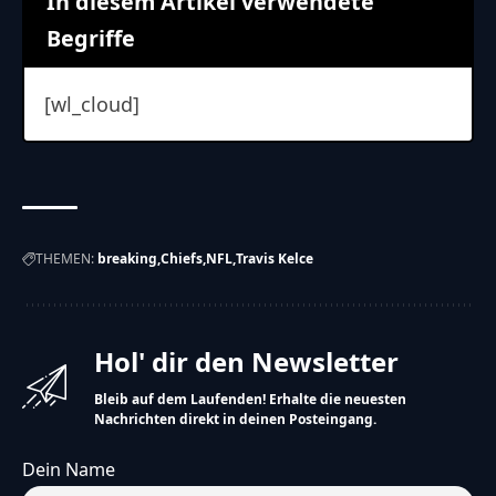
In diesem Artikel verwendete
Begriffe
Weiterlesen
Travis Kelce spielt weiter Football
Travis Kelce ist ein sehr guter Football-Spieler. Er spielt
[wl_cloud]
für die Kansas City Chiefs. Kelce hat gesagt, dass er
noch ein Jahr weiterspielen will.
Er will noch besser werden. Kelce war nicht zufrieden
mit seinem letzten Spiel. Es war das wichtigste Spiel des
Jahres. Sein Team hat verloren.
Kelce ist sehr wichtig für sein Team. Er hat schon viele
THEMEN:
breaking
Chiefs
NFL
Travis Kelce
Rekorde aufgestellt. Sein Team freut sich, dass er
weiterspielt.
Hol' dir den Newsletter
Kelce will seinem Team helfen, wieder zu gewinnen. Er
Bleib auf dem Laufenden! Erhalte die neuesten
Nachrichten direkt in deinen Posteingang.
will der beste Spieler werden, der er sein kann.
Hinweis
Dein Name