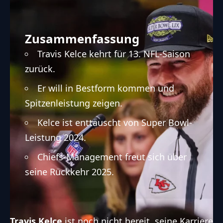
Zusammenfassung
Travis Kelce kehrt für 13. NFL-Saison
zurück.
Er will in Bestform kommen und
Spitzenleistung zeigen.
Kelce ist enttäuscht von Super Bowl-
Leistung 2024.
Chiefs-Management freut sich über
seine Rückkehr 2025.
Travis Kelce
ist noch nicht bereit, seine Karriere