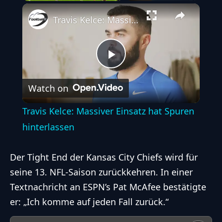
Play
Unmute
Fullscreen
Travis Kelce: Massiver Einsatz hat Spuren hinterlassen
Play
Watch on
Video
Travis Kelce: Massiver Einsatz hat Spuren
hinterlassen
Der
Tight End
der
Kansas City Chiefs
wird für
seine 13.
NFL
-Saison zurückkehren. In einer
Textnachricht an
ESPN’s Pat McAfee
bestätigte
er: „Ich komme auf jeden Fall zurück.“