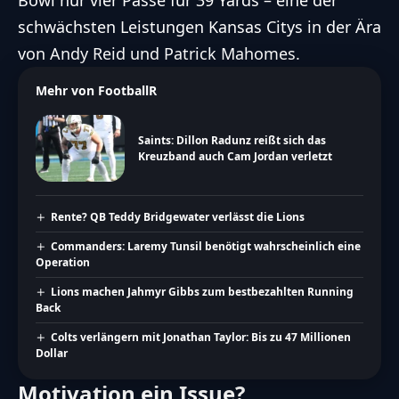
Bowl nur vier Pässe für 39 Yards – eine der
schwächsten Leistungen Kansas Citys in der Ära
von Andy Reid und Patrick Mahomes.
Mehr von FootballR
Saints: Dillon Radunz reißt sich das
Kreuzband auch Cam Jordan verletzt
Rente? QB Teddy Bridgewater verlässt die Lions
Commanders: Laremy Tunsil benötigt wahrscheinlich eine
Operation
Lions machen Jahmyr Gibbs zum bestbezahlten Running
Back
Colts verlängern mit Jonathan Taylor: Bis zu 47 Millionen
Dollar
Motivation ein Issue?