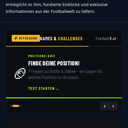
ermöglicht es ihm, fundierte Einblicke und exklusive
Informationen aus der Footballwelt zu liefern.
GAMES &
CHALLENGES
Football
R.at
🏈 OFFSEASON
POSITIONS-QUIZ
FINDE DEINE POSITION!
🏈
7 Fragen zu Größe & Stärke – wir sagen dir,
welche Position zu dir passt.
→
TEST STARTEN
‹
›