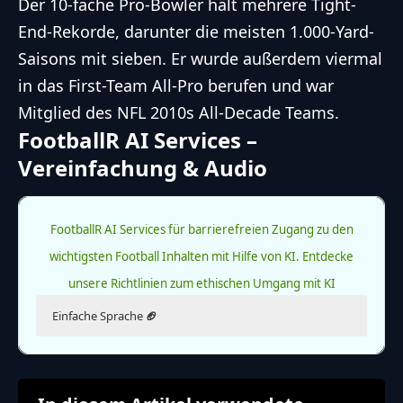
Der 10-fache Pro-Bowler hält mehrere
Tight-
End
-Rekorde, darunter die meisten 1.000-Yard-
Saisons mit sieben. Er wurde außerdem viermal
in das First-Team All-Pro berufen und war
Mitglied des
NFL
2010s All-Decade Teams.
FootballR AI Services –
Vereinfachung & Audio
FootballR AI Services für barrierefreien Zugang zu den
wichtigsten Football Inhalten mit Hilfe von KI.
Entdecke
unsere Richtlinien zum ethischen Umgang mit KI
Einfache Sprache
🏈
Lies diesen Artikel in einfacher Sprache.
Die Ausgabe in einfacher Sprache wurde KI-generiert.