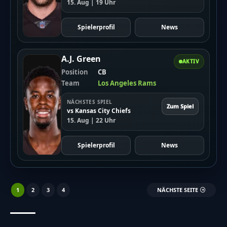
15. Aug | 19 Uhr
Spielerprofil
News
A.J. Green
AKTIV
Position
CB
Team
Los Angeles Rams
NÄCHSTES SPIEL
Zum Spiel
vs Kansas City Chiefs
15. Aug | 22 Uhr
Spielerprofil
News
1
2
3
4
NÄCHSTE SEITE