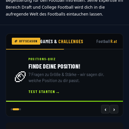
Begeisterung für den Football mitreißen. Seine Expertise im
Bereich Draft und College Football wird dich in die
aufregende Welt des Footballs eintauchen lassen.
GAMES &
CHALLENGES
Football
R.at
🏈 OFFSEASON
POSITIONS-QUIZ
FINDE DEINE POSITION!
🏈
7 Fragen zu Größe & Stärke – wir sagen dir,
welche Position zu dir passt.
→
TEST STARTEN
‹
›