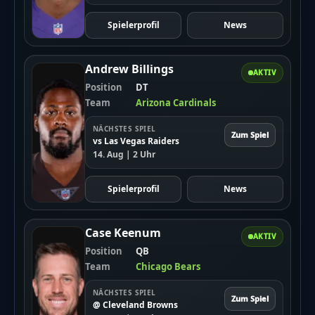
Spielerprofil
News
Andrew Billings
AKTIV
Position
DT
Team
Arizona Cardinals
NÄCHSTES SPIEL
Zum Spiel
vs Las Vegas Raiders
14. Aug | 2 Uhr
Spielerprofil
News
Case Keenum
AKTIV
Position
QB
Team
Chicago Bears
NÄCHSTES SPIEL
Zum Spiel
@ Cleveland Browns