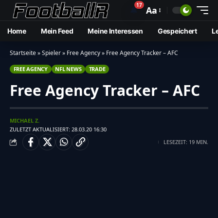
17
🔔
Aa
Home
Mein Feed
Meine Interessen
Gespeichert
L
Startseite
»
Spieler
»
Free Agency
»
Free Agency Tracker – AFC
FREE AGENCY
NFL NEWS
TRADE
Free Agency Tracker – AFC
MICHAEL Z.
ZULETZT AKTUALISIERT: 28.03.20 16:30
LESEZEIT: 19 MIN.