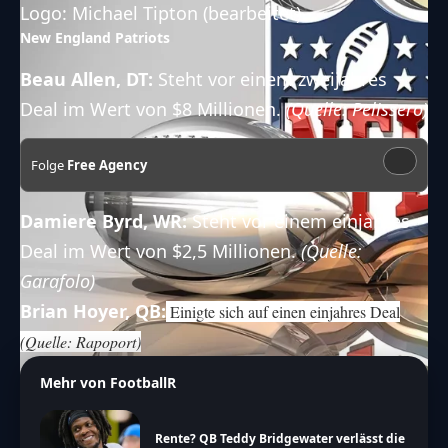
Logo: Michael Tipton (bearbeitet)
New England Patriots
Beau Allen, DT:
Steht vor einem zweijahres
Deal im Wert von $8 Millionen.
(Quelle: Pelissero)
Folge
Free Agency
Damiere Byrd, WR:
Steht vor einem einjahres
Deal im Wert von $2,5 Millionen.
(Quelle:
Garafolo)
Brian Hoyer, QB:
Einigte sich auf einen einjahres Deal
(Quelle: Rapoport)
Mehr von FootballR
Rente? QB Teddy Bridgewater verlässt die