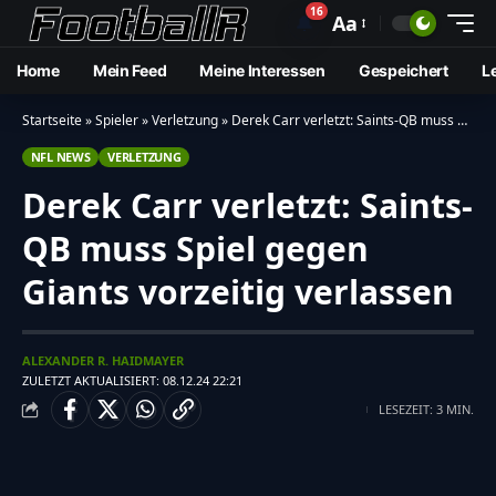
16
🔔
Aa
Home
Mein Feed
Meine Interessen
Gespeichert
L
Startseite
»
Spieler
»
Verletzung
»
Derek Carr verletzt: Saints-QB muss Spiel gegen Giants vorzeitig verlassen
NFL NEWS
VERLETZUNG
Derek Carr verletzt: Saints-
QB muss Spiel gegen
Giants vorzeitig verlassen
ALEXANDER R. HAIDMAYER
ZULETZT AKTUALISIERT: 08.12.24 22:21
LESEZEIT: 3 MIN.