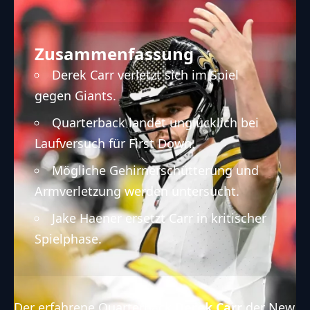
Zusammenfassung
Derek Carr verletzt sich im Spiel
gegen Giants.
Quarterback landet unglücklich bei
Laufversuch für First Down.
Mögliche Gehirnerschütterung und
Armverletzung werden untersucht.
Jake Haener ersetzt Carr in kritischer
Spielphase.
Der erfahrene Quarterback
Derek Carr
der
New