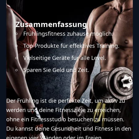
Zusammenfassung
Frühlingsfitness zuhause möglich.
Top-Produkte für effektives Training.
Vielseitige Geräte für alle Level.
Sparen Sie Geld und Zeit.
Der Frühling ist die perfekte Zeit, um aktiv zu
werden und deine Fitnessziele zu erreichen,
ohne ein Fitnessstudio besuchen zu müssen.
Du kannst deine Gesundheit und Fitness in den
eigenen vier Wänden oder im Freien