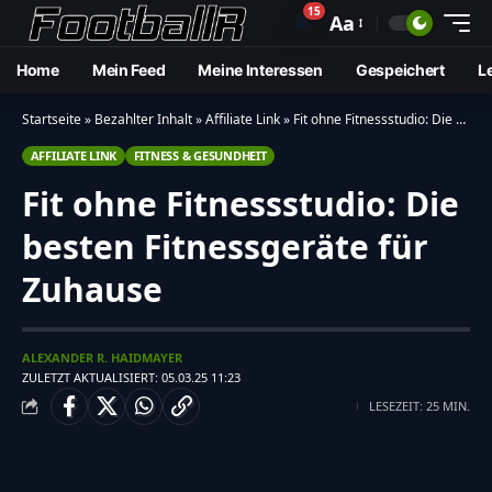
15
🔔
Aa
Home
Mein Feed
Meine Interessen
Gespeichert
L
Startseite
»
Bezahlter Inhalt
»
Affiliate Link
»
Fit ohne Fitnessstudio: Die besten Fitnessgeräte für Zuhause
AFFILIATE LINK
FITNESS & GESUNDHEIT
Fit ohne Fitnessstudio: Die
besten Fitnessgeräte für
Zuhause
ALEXANDER R. HAIDMAYER
ZULETZT AKTUALISIERT: 05.03.25 11:23
LESEZEIT: 25 MIN.