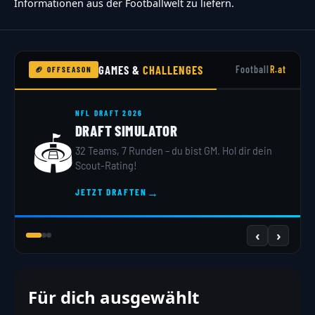
Informationen aus der Footballwelt zu liefern.
GAMES &
CHALLENGES
Football
R.at
🏈 OFFSEASON
NFL DRAFT 2026
DRAFT SIMULATOR
🏟️
32 Teams, 7 Runden – du bist GM. Hol dir dein
Scout-Rating!
→
JETZT DRAFTEN
‹
›
Für dich ausgewählt