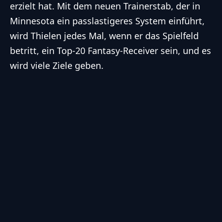
listen to a question and answer
erzielt hat. Mit dem neuen Trainerstab, der in
it!","accessibility-description":"Type below the
Minnesota ein passlastigeres System einführt,
[STRONG]answer[\/STRONG] to what you hear.
wird Thielen jedes Mal, wenn er das Spielfeld
Numbers or words:","explanation":"Click or
betritt, ein Top-20 Fantasy-Receiver sein, und es
touch the
wird viele Ziele geben.
[STRONG]ANSWER[\/STRONG]","refresh-
alt":"Refresh\/reload icon","refresh-
title":"Refresh\/reload: get new images and
accessibility option!"},"buttons":
{"anonymous":"Anonym
abstimmen","wordpress":"Einloggen","facebook":"
in with Facebook","google":"Sign in with
Google"},"voting":{"poll-ended":"Die Zeit zum
Abstimmen ist bei dieser Umfrage
abgelaufen","poll-not-started":"Diese Umfrage