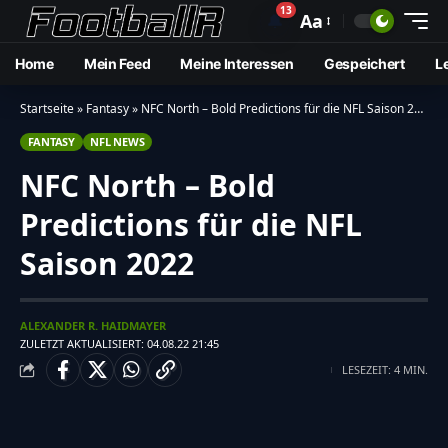
13
🔔
Aa
Home
Mein Feed
Meine Interessen
Gespeichert
L
Startseite
»
Fantasy
»
NFC North – Bold Predictions für die NFL Saison 2022
FANTASY
NFL NEWS
NFC North – Bold
Predictions für die NFL
Saison 2022
ALEXANDER R. HAIDMAYER
ZULETZT AKTUALISIERT: 04.08.22 21:45
LESEZEIT: 4 MIN.