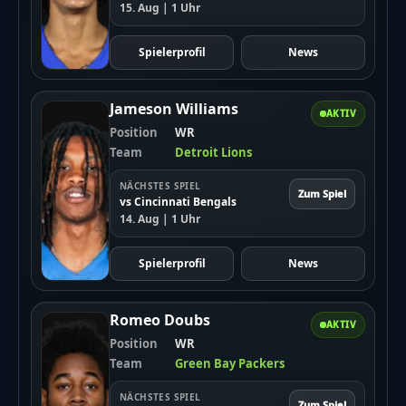
15. Aug | 1 Uhr
Spielerprofil
News
Jameson Williams
AKTIV
Position
WR
Team
Detroit Lions
NÄCHSTES SPIEL
Zum Spiel
vs Cincinnati Bengals
14. Aug | 1 Uhr
Spielerprofil
News
Romeo Doubs
AKTIV
Position
WR
Team
Green Bay Packers
NÄCHSTES SPIEL
Zum Spiel