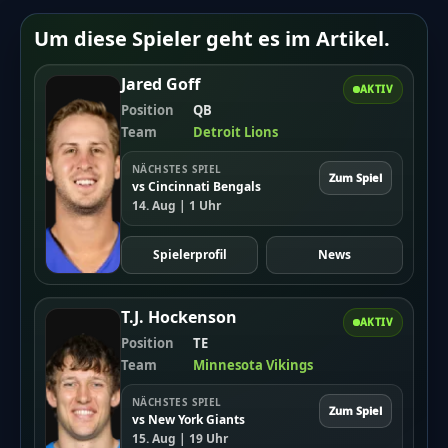
nicht m\u00f6glich","not-allowed-by-
Um diese Spieler geht es im Artikel.
block":"Abstimmen nicht m\u00f6glich","not-
allowed-by-limit":"Abstimmen nicht
Jared Goff
AKTIV
m\u00f6glich","thank-you":"TOUCHDOWN!!!
Position
QB
Vielen Dank f\u00fcr deine Teilnahme!","too-
Team
Detroit Lions
many-chars-for-custom-field":"Text for
NÄCHSTES SPIEL
Zum Spiel
{custom_field_name} is too long"},"results":
vs Cincinnati Bengals
14. Aug | 1 Uhr
{"single-vote":"Stimme","multiple-
votes":"Stimmen","single-
Spielerprofil
News
answer":"Antwort","multiple-
answers":"Antworten"}},"date_format":"d.m.y","nonc
T.J. Hockenson
AKTIV
north-bold-predictions-nfl-saison-2022"}
Position
TE
Team
Minnesota Vikings
NÄCHSTES SPIEL
Zum Spiel
vs New York Giants
15. Aug | 19 Uhr