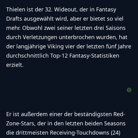
positiv","stype":"text","status":"active","sorder":"1
Thielen ist der 32. Wideout, der in Fantasy
{"makeDefault":"1","makeLink":"0","link":"","result
Drafts ausgewählt wird, aber er bietet so viel
{"id":"1514","poll_id":"191","element_id":"191","stex
mehr. Obwohl zwei seiner letzten drei Saisons
positiv","stype":"text","status":"active","sorder":"2
durch Verletzungen unterbrochen wurden, hat
{"makeDefault":"0","makeLink":"0","link":"","result
der langjährige Viking vier der letzten fünf Jahre
{"id":"1515","poll_id":"191","element_id":"191","stex
durchschnittlich Top-12 Fantasy-Statistiken
{"makeDefault":"0","makeLink":"0","link":"","result
erzielt.
{"id":"1516","poll_id":"191","element_id":"191","stex
negativ","stype":"text","status":"active","sorder":"
{"makeDefault":"0","makeLink":"0","link":"","result
{"id":"1517","poll_id":"191","element_id":"191","stex
negativ","stype":"text","status":"active","sorder":"
{"makeDefault":"0","makeLink":"0","link":"","result
Er ist außerdem einer der beständigsten Red-
{"captcha":{"accessibility-alt":"Sound
Zone-Stars, der in den letzten beiden Seasons
icon","accessibility-title":"Accessibility option:
die drittmeisten Receiving-Touchdowns (24)