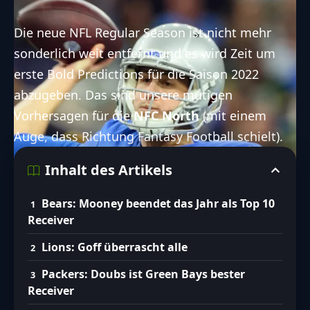
Die neue
NFL
Regular Season ist nicht mehr
sonderlich weit entfernt und es wird Zeit um
erste Bold Predictions für die Saison 2022
abzugeben. Das sind unsere mutigen
Vorhersagen für die
NFC North
(mit einem
Auge, dass Richtung Fantasy Football schielt).
Inhalt des Artikels
Bears: Mooney beendet das Jahr als Top 10
Receiver
Lions: Goff überrascht alle
Packers: Doubs ist Green Bays bester
Receiver