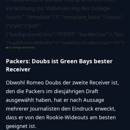
Verordnung zur Stabilisierung des College-
Sports","template":"3","template_base":"classic","s
{"style":{"poll":
{"backgroundColor":"FFFFFF","borderSize":1,"bord
{"paddingLeftRight":0,"paddingTopBottom":10,"text
An Umfrage teilnehmen
{"paddingLeftRight":0,"paddingTopBottom":0,"textC
{"backgroundColor":"1d7f3b","borderSize":0,"border
Packers: Doubs ist Green Bays bester
Receiver
{"borderLeftColorForSuccess":"008000","borderLeft
[],"custom":{"css":""}},"options":{"poll":
Obwohl Romeo Doubs der zweite Receiver ist,
{"voteButtonLabel":"Abstimmen","showResultsLink"
den die Packers im diesjährigen Draft
04-11
ausgewählt haben, hat er nach Aussage
09:31:41","redirectAfterVote":"no","redirectUrl":"
mehrerer Journalisten den Eindruck erweckt,
{"showResultsMoment":["after-
dass er von den Rookie-Wideouts am besten
vote"],"customDateResults":"","showResultsTo":
geeignet ist.
["guest","registered"],"resultsDetails":