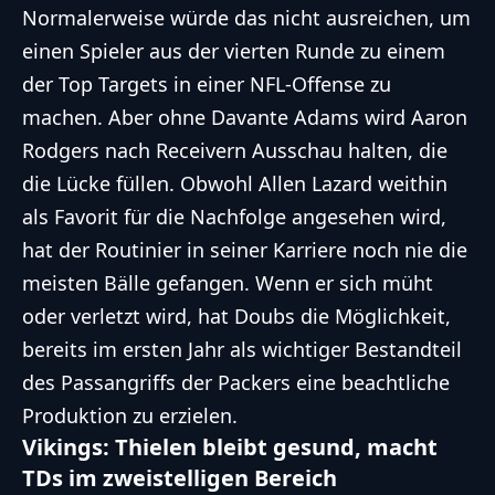
Normalerweise würde das nicht ausreichen, um
["percentages","votes-
einen Spieler aus der vierten Runde zu einem
number"],"backToVoteOption":"no","backToVoteCa
der Top Targets in einer NFL-Offense zu
zur Abstimmung","sortResults":"number-of-
machen. Aber ohne Davante Adams wird Aaron
votes","sortResultsRule":"desc","displayResultsAs":
Rodgers nach Receivern Ausschau halten, die
{"votePermissions":
die Lücke füllen. Obwohl Allen Lazard weithin
["guest"]}}},"total_submits":"3","total_submited_a
als Favorit für die Nachfolge angesehen wird,
[{"id":"191","poll_id":"191","etext":"Wie bewerten
hat der Routinier in seiner Karriere noch nie die
Sie die neue Verordnung von Pr\u00e4sident
meisten Bälle gefangen. Wenn er sich müht
Trump zur Stabilisierung des College-
oder verletzt wird, hat Doubs die Möglichkeit,
Sports?","etype":"question-
bereits im ersten Jahr als wichtiger Bestandteil
text","status":"active","sorder":"1","meta_data":
des Passangriffs der Packers eine beachtliche
{"allowOtherAnswers":"no","otherAnswersLabel":"A
Produktion zu erzielen.
defined"},"subelements":
Vikings: Thielen bleibt gesund, macht
[{"id":"1513","poll_id":"191","element_id":"191","ste
TDs im zweistelligen Bereich