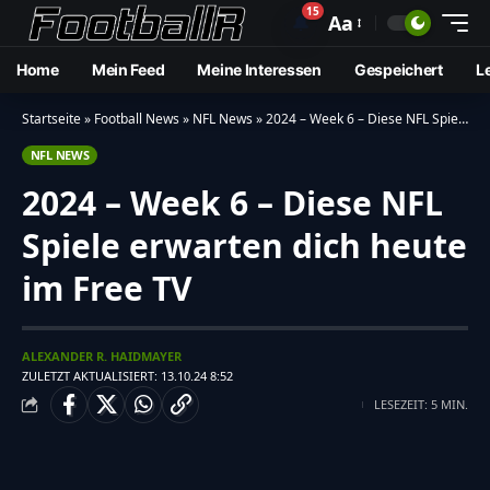
15
🔔
Aa
Home
Mein Feed
Meine Interessen
Gespeichert
L
Startseite
»
Football News
»
NFL News
»
2024 – Week 6 – Diese NFL Spiele erwarten dich heute im Free TV
NFL NEWS
2024 – Week 6 – Diese NFL
Spiele erwarten dich heute
im Free TV
ALEXANDER R. HAIDMAYER
ZULETZT AKTUALISIERT: 13.10.24 8:52
LESEZEIT: 5 MIN.