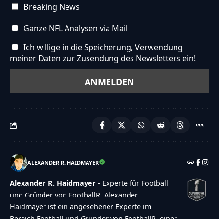
Breaking News
{"allowOtherAnswers":"no","otherAnswersLabel":"A
defined"},"subelements":
Ganze NFL Analysen via Mail
[{"id":"1636","poll_id":"221","element_id":"221","st
Ich willige in die Speicherung, Verwendung
versierter
meiner Daten zur Zusendung des Newsletters ein!
Separator","stype":"text","status":"active","sorder"
{"makeDefault":"1","makeLink":"0","link":"","result
{"id":"1637","poll_id":"221","element_id":"221","ste
Boundary-
Waffe","stype":"text","status":"active","sorder":"2"
{"makeDefault":"0","makeLink":"0","link":"","result
{"id":"1638","poll_id":"221","element_id":"221","st
ALEXANDER R. HAIDMAYER
Space-
Playmaker","stype":"text","status":"active","sorder
Alexander R. Haidmayer
- Experte für Football
und Gründer von FootballR. Alexander
{"makeDefault":"0","makeLink":"0","link":"","result
Haidmayer ist ein angesehener Experte im
{"id":"1639","poll_id":"221","element_id":"221","ste
Bereich Football und Gründer von FootballR, einer