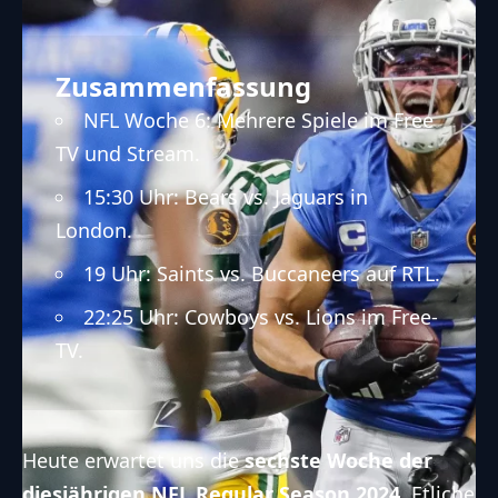
Zusammenfassung
NFL Woche 6: Mehrere Spiele im Free
TV und Stream.
15:30 Uhr: Bears vs. Jaguars in
London.
19 Uhr: Saints vs. Buccaneers auf RTL.
22:25 Uhr: Cowboys vs. Lions im Free-
TV.
Heute erwartet uns die
sechste Woche der
diesjährigen NFL
Regular Season
2024
. Etliche