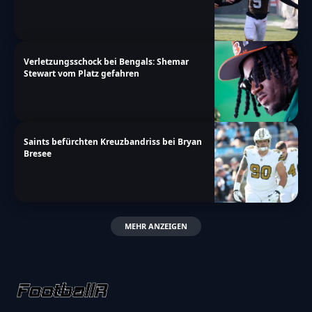
answers":"Antworten"}},"date_format":"d.m.y","non
a-more\/nfl\/2024-week-6-diese-nfl-spiele-
erwarten-dich-heute-free-tv"}
Verletzungsschock bei Bengals: Shemar
Stewart vom Platz gefahren
Saints befürchten Kreuzbandriss bei Bryan
Bresee
MEHR ANZEIGEN