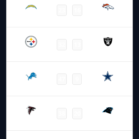
23
16
Chargers
Broncos
Final
13.10.2024
22:05
NFL 2024-2025
/
Regular Season
/
Week6
32
13
Steelers
Raiders
Final
13.10.2024
22:25
NFL 2024-2025
/
Regular Season
/
Week6
47
9
Lions
Cowboys
Final
13.10.2024
22:25
NFL 2024-2025
/
Regular Season
/
Week6
38
20
Falcons
Panthers
Final
14.10.2024
2:20
NFL 2024-2025
/
Regular Season
/
Week6