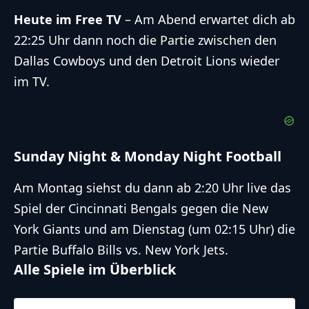
Heute im Free TV
– Am Abend erwartet dich ab
22:25 Uhr dann noch die Partie zwischen den
Dallas Cowboys
und den
Detroit Lions
wieder
im TV.
Sunday Night & Monday Night Football
Am Montag siehst du dann ab 2:20 Uhr live das
Spiel der
Cincinnati Bengals
gegen die
New
York Giants
und am Dienstag (um 02:15 Uhr) die
Partie
Buffalo Bills
vs.
New York Jets
.
Alle Spiele im Überblick
11.10.2024
2:15
NFL 2024-2025
/
Regular Season
/
Week6