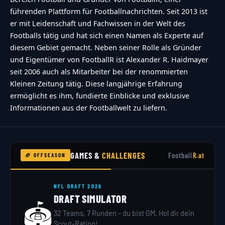
Z\/X-
führenden Plattform für Footballnachrichten. Seit 2013 ist
Receiver","stype":"text","status":"active","sorder":
er mit Leidenschaft und Fachwissen in der Welt des
Footballs tätig und hat sich einen Namen als Experte auf
{"makeDefault":"0","makeLink":"0","link":"","result
diesem Gebiet gemacht. Neben seiner Rolle als Gründer
{"captcha":{"accessibility-alt":"Sound
und Eigentümer von FootballR ist Alexander R. Haidmayer
icon","accessibility-title":"Accessibility option:
seit 2006 auch als Mitarbeiter bei der renommierten
listen to a question and answer
Kleinen Zeitung tätig. Diese langjährige Erfahrung
ermöglicht es ihm, fundierte Einblicke und exklusive
it!","accessibility-description":"Type below the
Informationen aus der Footballwelt zu liefern.
[STRONG]answer[\/STRONG] to what you hear.
Numbers or words:","explanation":"Click or
touch the
GAMES &
CHALLENGES
Football
R.at
🏈 OFFSEASON
[STRONG]ANSWER[\/STRONG]","refresh-
alt":"Refresh\/reload icon","refresh-
NFL DRAFT 2026
title":"Refresh\/reload: get new images and
DRAFT SIMULATOR
accessibility option!"},"buttons":
🏟️
32 Teams, 7 Runden – du bist GM. Hol dir dein
{"anonymous":"Anonym
Scout-Rating!