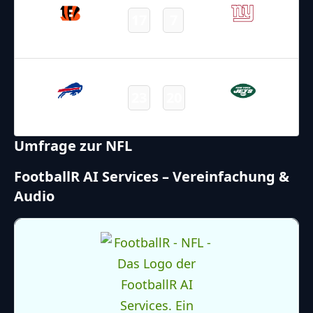
17
7
Bengals
Giants
Final
15.10.2024
2:15
NFL 2024-2025
/
Regular Season
/
Week6
23
20
Bills
Jets
Final
Umfrage zur NFL
FootballR AI Services – Vereinfachung &
Audio