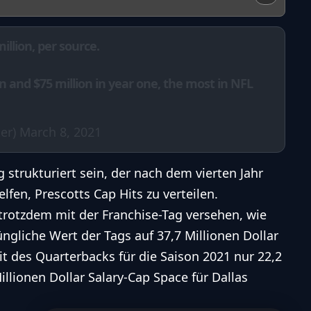
illion, per source.
gn and $75 million in year one, the most in NFL
er)
March 8, 2021
g strukturiert sein, der nach dem vierten Jahr
lfen, Prescotts Cap Hits zu verteilen.
rotzdem mit der Franchise-Tag versehen, wie
ngliche Wert der Tags auf 37,7 Millionen Dollar
it des Quarterbacks für die Saison 2021 nur 22,2
illionen Dollar
Salary-Cap
Space für Dallas