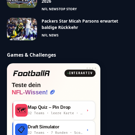
2026
NFL NEWS
TOP STORY
Packers Star Micah Parsons erwartet
baldige Rückkehr
NFL NEWS
Games & Challenges
INTERAKTIV
Teste dein
NFL-Wissen! 🏈
Map Quiz – Pin Drop
🗺️
›
32 Teams · leere Karte · km-Wertung
Draft Simulator
📋
›
32 Teams · 7 Runden · Scout-Kommentar