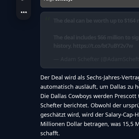
The deal can be worth up to $164 m
The deal includes $66 million to si
history.
https://t.co/bt7uBY2v7w
— Adam Schefter (@AdamScheft
Der Deal wird als Sechs-Jahres-Vertra
automatisch ausläuft, um Dallas zu he
Die
Dallas Cowboys
werden Prescott t
Schefter berichtet. Obwohl der ursprü
geschätzt wird, wird der
Salary-Cap
-H
Millionen Dollar betragen, was 15,5 M
schafft.