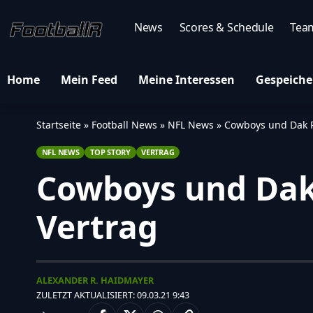
News
Scores & Schedule
Tea
Home
Mein Feed
Meine Interessen
Gespeiche
Startseite
»
Football News
»
NFL News
»
Cowboys und Dak P
NFL NEWS
TOP STORY
VERTRAG
Cowboys und Dak 
Vertrag
ALEXANDER R. HAIDMAYER
ZULETZT AKTUALISIERT: 09.03.21 9:43