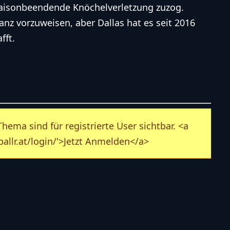
 saisonbeendende Knöchelverletzung zuzog.
lanz vorzuweisen, aber Dallas hat es seit 2016
fft.
ema sind für registrierte User sichtbar. <a
allr.at/login/'>Jetzt Anmelden</a>