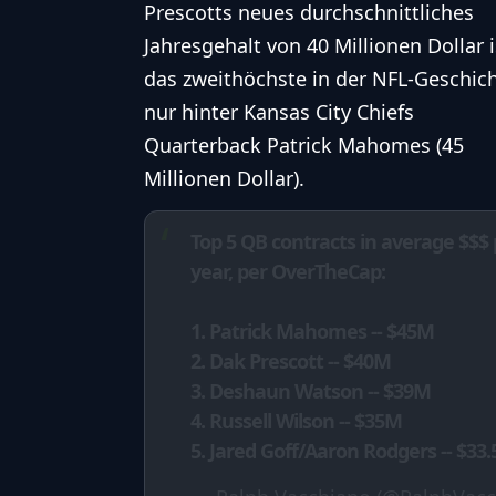
Prescotts neues durchschnittliches
Jahresgehalt von 40 Millionen Dollar i
das zweithöchste in der NFL-Geschich
nur hinter Kansas City Chiefs
Quarterback
Patrick Mahomes (45
Millionen Dollar).
Top 5 QB contracts in average $$$ 
year, per OverTheCap:
1. Patrick Mahomes -- $45M
2. Dak Prescott -- $40M
3. Deshaun Watson -- $39M
4. Russell Wilson -- $35M
5. Jared Goff/Aaron Rodgers -- $33