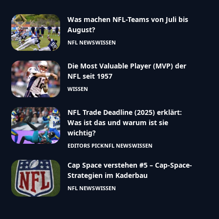
Was machen NFL-Teams von Juli bis
August?
NFL NEWS
WISSEN
Die Most Valuable Player (MVP) der
NFL seit 1957
WISSEN
NFL Trade Deadline (2025) erklärt:
Was ist das und warum ist sie
wichtig?
EDITORS PICK
NFL NEWS
WISSEN
Cap Space verstehen #5 – Cap-Space-
Strategien im Kaderbau
NFL NEWS
WISSEN