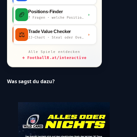
Positions-Finder
🏈
›
7 Fragen · welche Position bist du?
Trade Value Checker
⚖️
›
JJ-Chart · Steal oder Overpay?
Alle Spiele entdecken
→ FootballR.at/interactive
Was sagst du dazu?