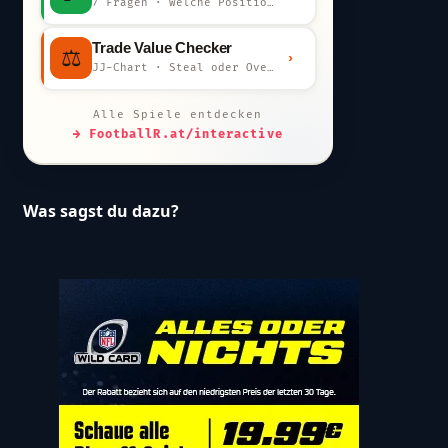
7 Fragen · welche Position bist du?
Trade Value Checker
⚖️
›
JJ-Chart · Steal oder Overpay?
Alle Spiele entdecken
→ FootballR.at/interactive
Was sagst du dazu?