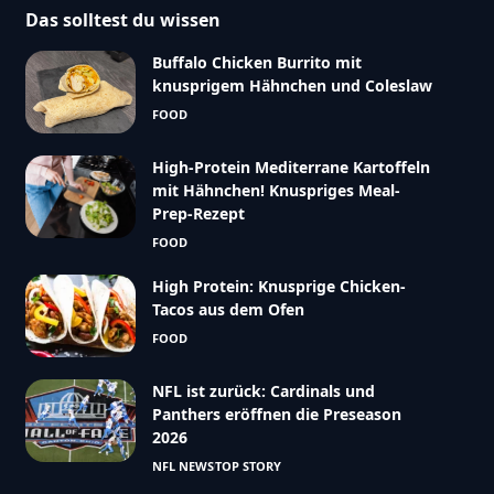
Das solltest du wissen
Buffalo Chicken Burrito mit
knusprigem Hähnchen und Coleslaw
FOOD
High-Protein Mediterrane Kartoffeln
mit Hähnchen! Knuspriges Meal-
Prep-Rezept
FOOD
High Protein: Knusprige Chicken-
Tacos aus dem Ofen
FOOD
NFL ist zurück: Cardinals und
Panthers eröffnen die Preseason
2026
NFL NEWS
TOP STORY