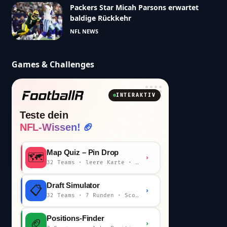
Packers Star Micah Parsons erwartet
baldige Rückkehr
NFL NEWS
Games & Challenges
INTERAKTIV
Teste dein
NFL-Wissen! 🏈
Map Quiz – Pin Drop
🗺️
›
32 Teams · leere Karte · km-Wertung
Draft Simulator
📋
›
32 Teams · 7 Runden · Scout-Kommentar
Positions-Finder
🏈
›