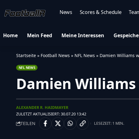
News
Scores & Schedule
Tea
Home
Mein Feed
Meine Interessen
Gespeiche
Startseite
»
Football News
»
NFL News
»
Damien Williams wi
NFL NEWS
Damien Williams w
ALEXANDER R. HAIDMAYER
ZULETZT AKTUALISIERT: 30.07.20 13:42
TEILEN
LESEZEIT: 1 MIN.