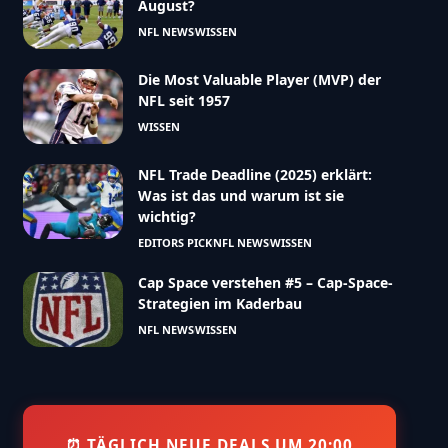
August?
NFL NEWS
WISSEN
Die Most Valuable Player (MVP) der
NFL seit 1957
WISSEN
NFL Trade Deadline (2025) erklärt:
Was ist das und warum ist sie
wichtig?
EDITORS PICK
NFL NEWS
WISSEN
Cap Space verstehen #5 – Cap-Space-
Strategien im Kaderbau
NFL NEWS
WISSEN
⏰ TÄGLICH NEUE DEALS UM 20:00