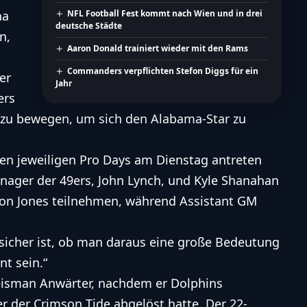
na
NFL Football Fest kommt nach Wien und in drei
deutsche Städte
n,
Aaron Donald trainiert wieder mit den Rams
Commanders verpflichten Stefon Diggs für ein
er
Jahr
ers
na zu bewegen, um sich den Alabama-Star zu
ren jeweiligen Pro Days am Dienstag antreten
nager der 49ers, John Lynch, und Kyle Shanahan
von Jones teilnehmen, während Assistant GM
 sicher ist, ob man daraus eine große Bedeutung
nt sein.“
Heisman Anwärter, nachdem er Dolphins
er der Crimson Tide abgelöst hatte. Der 22-