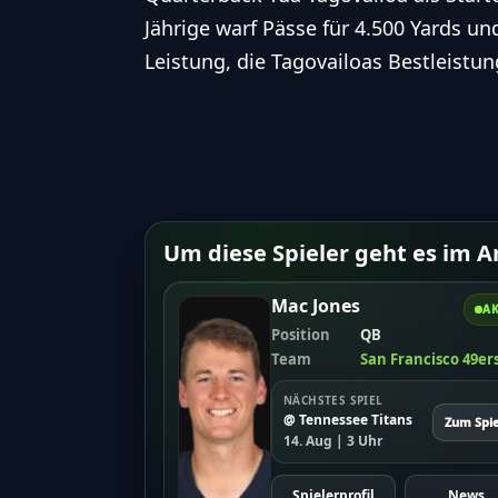
Jährige warf Pässe für 4.500 Yards un
Leistung, die Tagovailoas Bestleistu
Um diese Spieler geht es im Ar
Mac Jones
AK
Position
QB
Team
San Francisco 49er
NÄCHSTES SPIEL
@ Tennessee Titans
Zum Spie
14. Aug | 3 Uhr
Spielerprofil
News