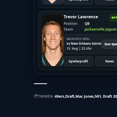
Trevor Lawrence
AK
Position
QB
Team
Jacksonville Jaguar
NÄCHSTES SPIEL
vs New Orleans Saints
Zum Spie
15. Aug | 22 Uhr
Spielerprofil
News
THEMEN:
49ers
Draft
Mac Jones
NFL Draft 2