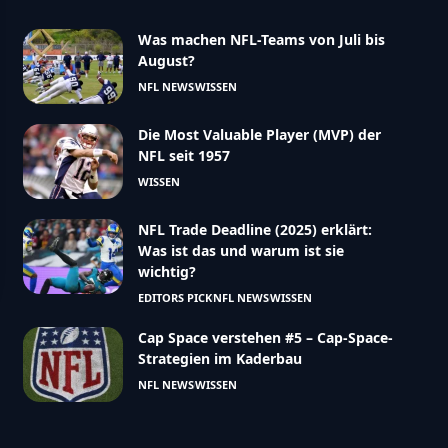
Was machen NFL-Teams von Juli bis
August?
NFL NEWS
WISSEN
Die Most Valuable Player (MVP) der
NFL seit 1957
WISSEN
NFL Trade Deadline (2025) erklärt:
Was ist das und warum ist sie
wichtig?
EDITORS PICK
NFL NEWS
WISSEN
Cap Space verstehen #5 – Cap-Space-
Strategien im Kaderbau
NFL NEWS
WISSEN