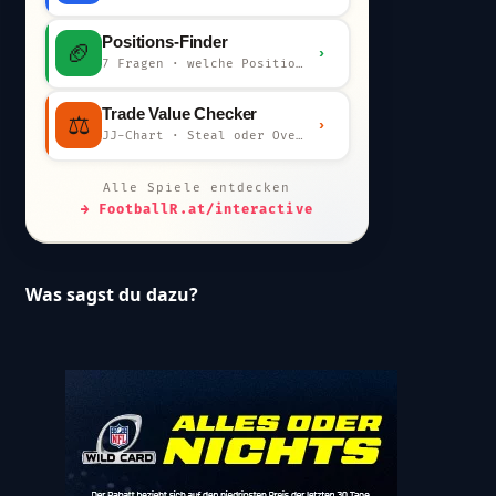
Positions-Finder
🏈
›
7 Fragen · welche Position bist du?
Trade Value Checker
⚖️
›
JJ-Chart · Steal oder Overpay?
Alle Spiele entdecken
→ FootballR.at/interactive
Was sagst du dazu?