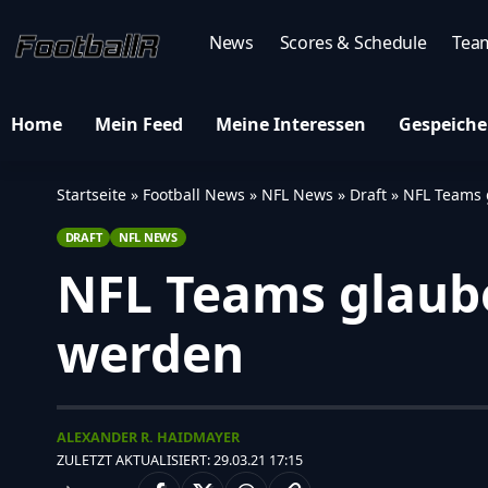
News
Scores & Schedule
Tea
Home
Mein Feed
Meine Interessen
Gespeiche
Startseite
»
Football News
»
NFL News
»
Draft
»
NFL Teams 
DRAFT
NFL NEWS
NFL Teams glaube
werden
ALEXANDER R. HAIDMAYER
ZULETZT AKTUALISIERT: 29.03.21 17:15