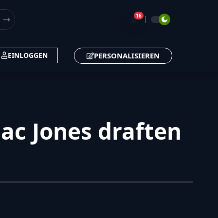
16
🔔
PERSONALISIEREN
EINLOGGEN
ac Jones draften