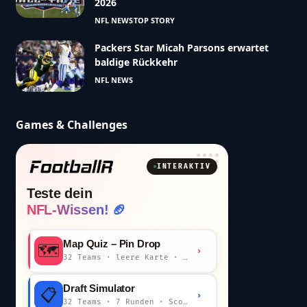
2026
NFL NEWS
TOP STORY
Packers Star Micah Parsons erwartet
baldige Rückkehr
NFL NEWS
Games & Challenges
INTERAKTIV
Teste dein
NFL-Wissen! 🏈
Map Quiz – Pin Drop
🗺️
›
32 Teams · leere Karte · km-Wertung
Draft Simulator
📋
›
32 Teams · 7 Runden · Scout-Kommentar