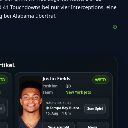
d 41 Touchdowns bei nur vier Interceptions, eine
ng bei Alabama übertraf.
tikel.
Justin Fields
TIV
AKTIV
Position
QB
s
Team
New York Jets
NÄCHSTES SPIEL
@ Tampa Bay Buccaneers
l
Zum Spiel
15. Aug | 1 Uhr
Spielerprofil
News