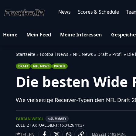
News
Scores & Schedule
Tea
Home
Mein Feed
Meine Interessen
Gespeiche
Startseite
»
Football News
»
NFL News
»
Draft
»
Profil
»
Die 
DRAFT
NFL NEWS
PROFIL
Die besten Wide 
Wie vielseitige Receiver-Typen den NFL Draft 
FABIAN WEIGL
SUMMARY
✨
ZULETZT AKTUALISIERT: 16.04.26 11:37
TEILEN
LESEZEIT: 193 MIN.