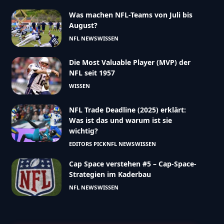
Was machen NFL-Teams von Juli bis
August?
NFL NEWS
WISSEN
Die Most Valuable Player (MVP) der
NFL seit 1957
WISSEN
NFL Trade Deadline (2025) erklärt:
Was ist das und warum ist sie
wichtig?
EDITORS PICK
NFL NEWS
WISSEN
Cap Space verstehen #5 – Cap-Space-
Strategien im Kaderbau
NFL NEWS
WISSEN