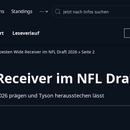
Search
ms
Standings
⋯
rt
Leseverlauf
besten Wide Receiver im NFL Draft 2026
»
Seite 2
Receiver im NFL Dra
2026 prägen und Tyson herausstechen lässt