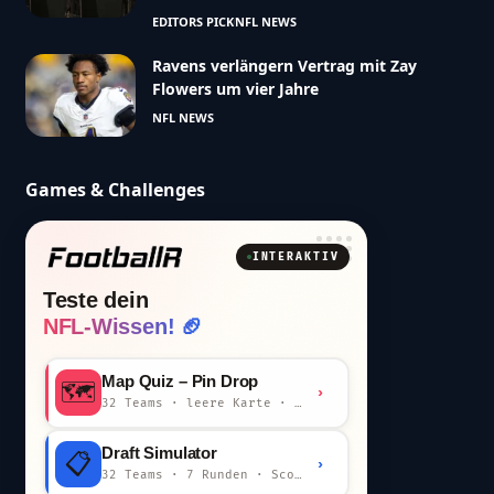
EDITORS PICK
NFL NEWS
Ravens verlängern Vertrag mit Zay
Flowers um vier Jahre
NFL NEWS
Games & Challenges
INTERAKTIV
Teste dein
NFL-Wissen! 🏈
Map Quiz – Pin Drop
🗺️
›
32 Teams · leere Karte · km-Wertung
Draft Simulator
📋
›
32 Teams · 7 Runden · Scout-Kommentar