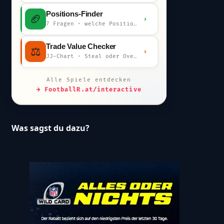
Positions-Finder
🏈
›
7 Fragen · welche Position bist du?
Trade Value Checker
⚖️
›
JJ-Chart · Steal oder Overpay?
Alle Spiele entdecken
→ FootballR.at/interactive
Was sagst du dazu?