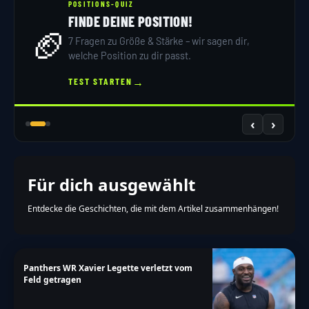
POSITIONS-QUIZ
FINDE DEINE POSITION!
🏈
7 Fragen zu Größe & Stärke – wir sagen dir,
welche Position zu dir passt.
→
TEST STARTEN
‹
›
Für dich ausgewählt
Entdecke die Geschichten, die mit dem Artikel zusammenhängen!
Panthers WR Xavier Legette verletzt vom
Feld getragen