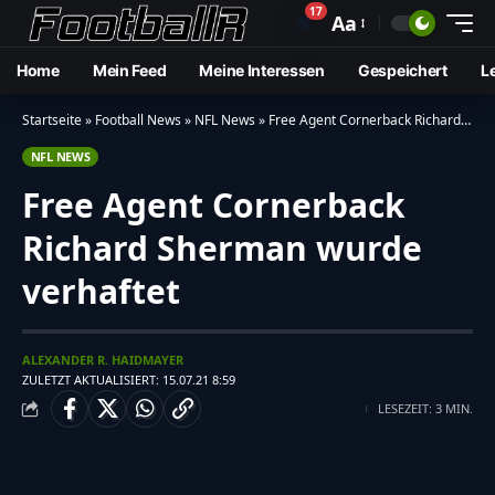
17
🔔
Aa
Home
Mein Feed
Meine Interessen
Gespeichert
L
Startseite
»
Football News
»
NFL News
»
Free Agent Cornerback Richard Sherman wurde verhaftet
NFL NEWS
Free Agent Cornerback
Richard Sherman wurde
verhaftet
ALEXANDER R. HAIDMAYER
ZULETZT AKTUALISIERT: 15.07.21 8:59
LESEZEIT: 3 MIN.