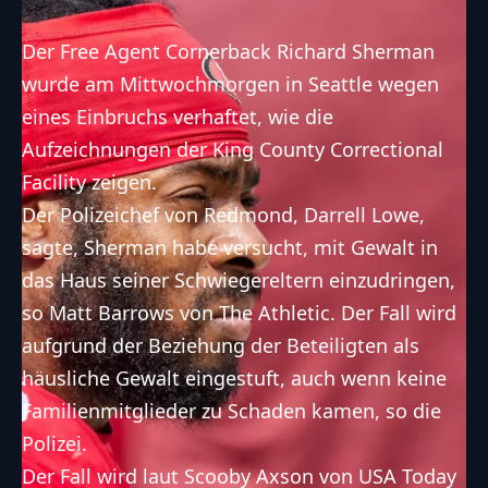
Der Free Agent Cornerback Richard Sherman
wurde am Mittwochmorgen in Seattle wegen
eines Einbruchs verhaftet, wie die
Aufzeichnungen der King County Correctional
Facility zeigen.
Der Polizeichef von Redmond, Darrell Lowe,
sagte, Sherman habe versucht, mit Gewalt in
das Haus seiner Schwiegereltern einzudringen,
so Matt Barrows von The Athletic. Der Fall wird
aufgrund der Beziehung der Beteiligten als
häusliche Gewalt eingestuft, auch wenn keine
Familienmitglieder zu Schaden kamen, so die
Polizei.
Der Fall wird laut Scooby Axson von USA Today