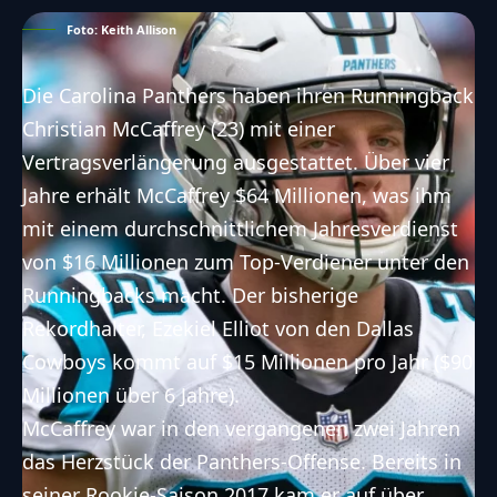
Foto: Keith Allison
Die
Carolina Panthers
haben ihren Runningback
Christian McCaffrey (23) mit einer
Vertragsverlängerung ausgestattet. Über vier
Jahre erhält McCaffrey $64 Millionen, was ihm
mit einem durchschnittlichem Jahresverdienst
von $16 Millionen zum Top-Verdiener unter den
Runningbacks macht. Der bisherige
Rekordhalter, Ezekiel Elliot von den
Dallas
Cowboys
kommt auf $15 Millionen pro Jahr ($90
Millionen über 6 Jahre).
McCaffrey war in den vergangenen zwei Jahren
das Herzstück der Panthers-Offense. Bereits in
seiner Rookie-Saison 2017 kam er auf über