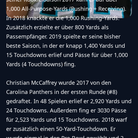
1,000 All-Purpose-Yards (Rushing + Receiving).
In 2018 knackte er die 1,000 Rushing-Yards.
Zusätzlich erzielte er über 800 Yards als
Passempfänger. 2019 spielte er seine bisher
beste Saison, in der er knapp 1,400 Yards und
15 Touchdowns erlief und Pässe für über 1,000
Yards (4 Touchdowns) fing.
Christian McCaffrey wurde 2017 von den
Carolina Panthers
in der ersten Runde (#8)
gedraftet. In 48 Spielen erlief er 2,920 Yards und
24 Touchdowns. Außerdem fing er 3030 Pässe
für 2,523 Yards und 15 Touchdowns. 2018 warf
er zusätzlich einen 50-Yard-Touchdown. Er
wurde einmal in den Pro Bowl gewählt und 2-