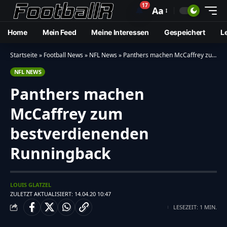
17
🔔
Aa
Home
Mein Feed
Meine Interessen
Gespeichert
L
Startseite
»
Football News
»
NFL News
»
Panthers machen McCaffrey zum bestverdienenden Runningback
NFL NEWS
Panthers machen
McCaffrey zum
bestverdienenden
Runningback
LOUIS GLATZEL
ZULETZT AKTUALISIERT: 14.04.20 10:47
LESEZEIT: 1 MIN.