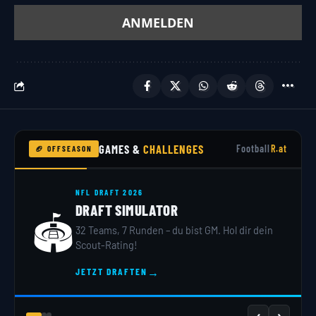
GAMES &
CHALLENGES
Football
R.at
🏈 OFFSEASON
NFL DRAFT 2026
DRAFT SIMULATOR
🏟️
32 Teams, 7 Runden – du bist GM. Hol dir dein
Scout-Rating!
→
JETZT DRAFTEN
‹
›