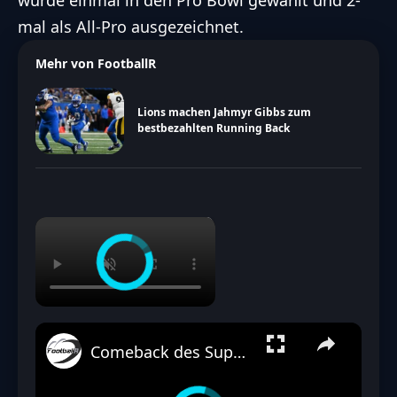
mal als All-Pro ausgezeichnet.
Mehr von FootballR
Lions machen Jahmyr Gibbs zum
bestbezahlten Running Back
×
Comeback des Superstars: Christian McCaffrey vor Saisondebüt für die 49ers