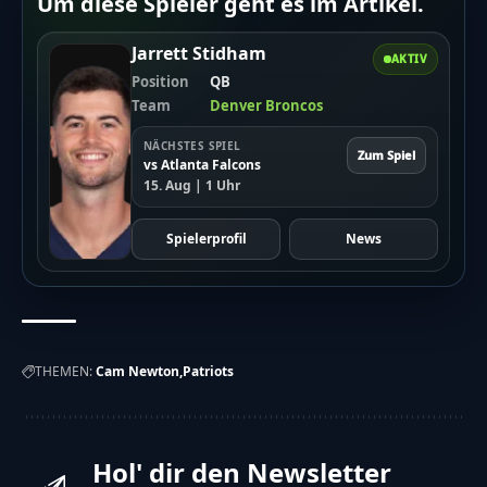
Um diese Spieler geht es im Artikel.
Jarrett Stidham
AKTIV
Position
QB
Team
Denver Broncos
NÄCHSTES SPIEL
Zum Spiel
vs Atlanta Falcons
15. Aug | 1 Uhr
Spielerprofil
News
THEMEN:
Cam Newton
Patriots
Hol' dir den Newsletter