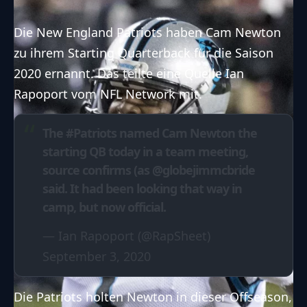
Die New England Patriots haben Cam Newton
zu ihrem Starting Quarterback für die Saison
2020 ernannt. Das teilte eine Quelle Ian
Rapoport vom NFL Network mit.
The
#Patriots
named Cam Newton the
starting QB today in a team meeting,
source confirms (as
@globejimmcbride
said. It had been looking that way in
camp, but now official.
— Ian Rapoport (@RapSheet)
September 3, 2020
Die Patriots holten Newton in dieser Offseason,