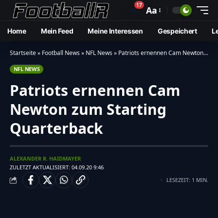
17
🔔
Aa
Home
Mein Feed
Meine Interessen
Gespeichert
L
Startseite
»
Football News
»
NFL News
»
Patriots ernennen Cam Newton zum Starting Quarterback
NFL NEWS
Patriots ernennen Cam
Newton zum Starting
Quarterback
ALEXANDER R. HAIDMAYER
ZULETZT AKTUALISIERT: 04.09.20 9:46
LESEZEIT: 1 MIN.