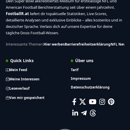
Dein Super Bowl akkreditiertes Medium für erstklassige NFL und
American Football Berichterstattung seit über einem Jahrzehnt.
FootballR.at
liefert dir topaktuelle Statistiken, Live-Scores,
detaillierte Analysen und exklusive Einblicke – alles kostenlos und in
deutscher Sprache. Verlass dich auf unsere Expertise für deine
tägliche Dosis Football-Wissen.
Interessante Themen:
Hier werben
Barrierefreiheitserklärung
NFL News
Quick Links
Über uns
Mein Feed
Tarif
Impressum
Meine Interessen
Datenschutzerklärung
Leseverlauf
Von mir gespeichert