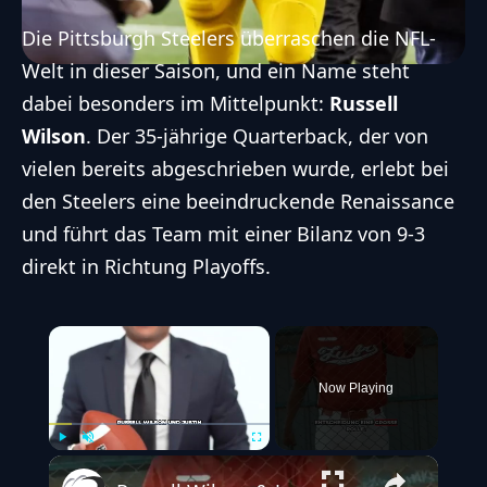
Die
Pittsburgh Steelers
überraschen die
NFL
-
Welt in dieser Saison, und ein Name steht
dabei besonders im Mittelpunkt:
Russell
Wilson
. Der 35-jährige
Quarterback
, der von
vielen bereits abgeschrieben wurde, erlebt bei
den Steelers eine beeindruckende Renaissance
und führt das Team mit einer Bilanz von 9-3
direkt in Richtung Playoffs.
×
Now Playing
Play
Unmute
Fullscreen