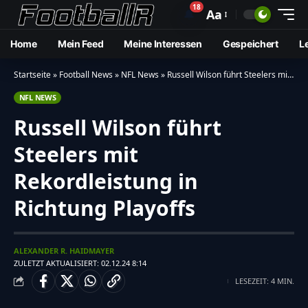
18
🔔
Aa
Home
Mein Feed
Meine Interessen
Gespeichert
L
Startseite
»
Football News
»
NFL News
»
Russell Wilson führt Steelers mit Rekordleistung in Richtung Playoffs
NFL NEWS
Russell Wilson führt
Steelers mit
Rekordleistung in
Richtung Playoffs
ALEXANDER R. HAIDMAYER
ZULETZT AKTUALISIERT: 02.12.24 8:14
LESEZEIT: 4 MIN.