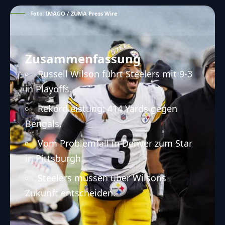
Foto: IMAGO / ZUMA Press Wire
Zusammenfassung
Russell Wilson führt Steelers mit 9-3
in Playoffs.
Rekordleistung: 414 Yards gegen
Bengals.
Vom Problemfall in Denver zum Star
in Pittsburgh.
Steelers müssen über Wilsons
Zukunft entscheiden.