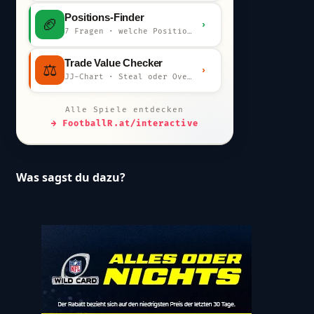
Positions-Finder
🏈
›
7 Fragen · welche Position bist du?
Trade Value Checker
⚖️
›
JJ-Chart · Steal oder Overpay?
Alle Spiele entdecken
→ FootballR.at/interactive
Was sagst du dazu?