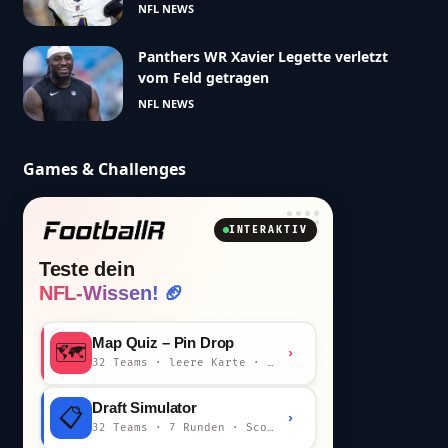
NFL NEWS
Panthers WR Xavier Legette verletzt
vom Feld getragen
NFL NEWS
Games & Challenges
INTERAKTIV
Teste dein
NFL-Wissen! 🏈
Map Quiz – Pin Drop
🗺️
›
32 Teams · leere Karte · km-Wertung
Draft Simulator
📋
›
32 Teams · 7 Runden · Scout-Kommentar