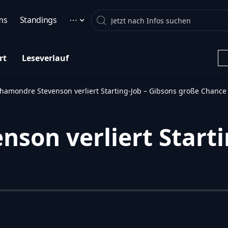
Search
ms
Standings
⋯
rt
Leseverlauf
hamondre Stevenson verliert Starting-Job – Gibsons große Chance
son verliert Starti