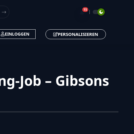
15
🔔
PERSONALISIEREN
EINLOGGEN
ng-Job – Gibsons