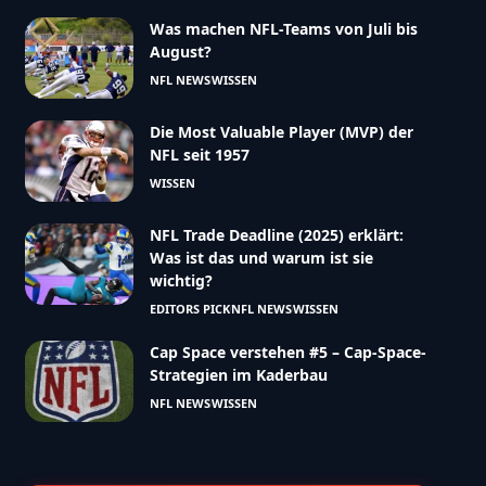
Was machen NFL-Teams von Juli bis
August?
NFL NEWS
WISSEN
Die Most Valuable Player (MVP) der
NFL seit 1957
WISSEN
NFL Trade Deadline (2025) erklärt:
Was ist das und warum ist sie
wichtig?
EDITORS PICK
NFL NEWS
WISSEN
Cap Space verstehen #5 – Cap-Space-
Strategien im Kaderbau
NFL NEWS
WISSEN