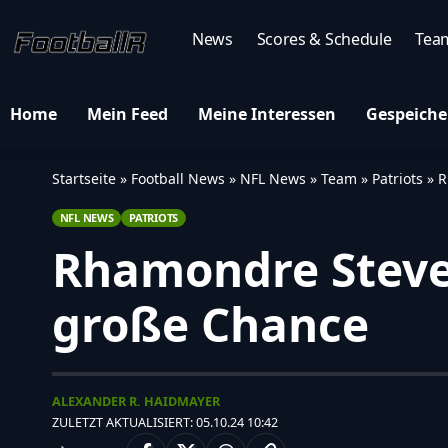
News
Scores & Schedule
Tea
Home
Mein Feed
Meine Interessen
Gespeiche
Startseite
»
Football News
»
NFL News
»
Team
»
Patriots
»
R
NFL NEWS
PATRIOTS
Rhamondre Steven
große Chance
ALEXANDER R. HAIDMAYER
ZULETZT AKTUALISIERT: 05.10.24 10:42