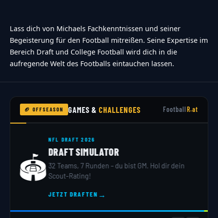
Lass dich von Michaels Fachkenntnissen und seiner
Begeisterung für den Football mitreißen. Seine Expertise im
Bereich Draft und College Football wird dich in die
aufregende Welt des Footballs eintauchen lassen.
GAMES &
CHALLENGES
Football
R.at
🏈 OFFSEASON
NFL DRAFT 2026
DRAFT SIMULATOR
🏟️
32 Teams, 7 Runden – du bist GM. Hol dir dein
Scout-Rating!
→
JETZT DRAFTEN