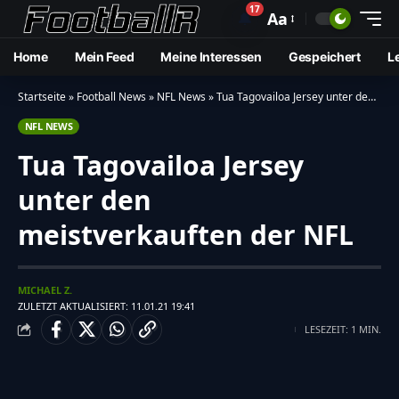
17
🔔
Aa
Home
Mein Feed
Meine Interessen
Gespeichert
L
Startseite
»
Football News
»
NFL News
»
Tua Tagovailoa Jersey unter den meistverkauften der NFL
NFL NEWS
Tua Tagovailoa Jersey
unter den
meistverkauften der NFL
MICHAEL Z.
ZULETZT AKTUALISIERT: 11.01.21 19:41
LESEZEIT: 1 MIN.