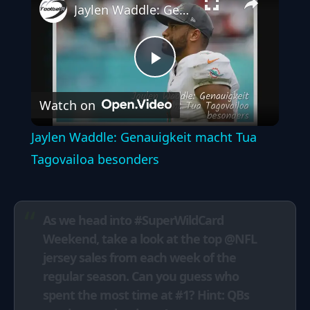
Jaylen Waddle: Genauigkeit macht Tua Tagovailoa besonders
Play
Watch on
Video
Jaylen Waddle: Genauigkeit macht Tua
Tagovailoa besonders
As we head into
#SuperWildCard
Weekend, take a look at the top
@NFL
jersey sales from each week of the
regular season. Can you guess who
spent the most time at #1? Hint: QBs