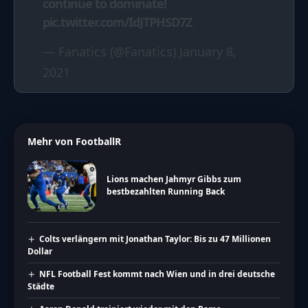
continue to dominate!
pic.twitter.com/IdJTPHSD7Z
— Fanatics (@Fanatics)
January 8,
2021
Mehr von FootballR
Lions machen Jahmyr Gibbs zum
bestbezahlten Running Back
Colts verlängern mit Jonathan Taylor: Bis zu 47 Millionen
Dollar
NFL Football Fest kommt nach Wien und in drei deutsche
Städte