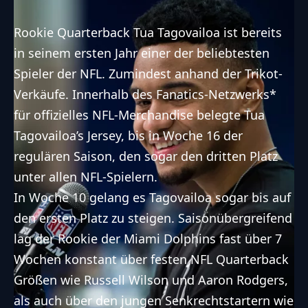
Rookie Quarterback Tua Tagovailoa ist bereits
in seinem ersten Jahr einer der beliebtesten
Spieler der NFL. Zumindest anhand der Trikot-
Verkäufe. Innerhalb des Fanatics-Netzwerks*
für offizielles NFL-Merchandise belegte Tua
Tagovailoa’s Jersey, bis in Woche 16 der
regulären Saison, den sogar den dritten Platz
unter allen NFL-Spielern.
In Woche 10 gelang es Tagovailoa sogar bis auf
den ersten Platz zu steigen. Saisonübergreifend
lag der Rookie der Miami Dolphins fast über 7
Wochen konstant über festen NFL Quarterback
Größen wie Russell Wilson und Aaron Rodgers,
als auch über den jungen Senkrechtstartern wie