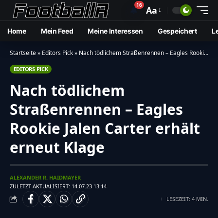
16
🔔
Aa
Home
Mein Feed
Meine Interessen
Gespeichert
L
Startseite
»
Editors Pick
»
Nach tödlichem Straßenrennen – Eagles Rookie Jalen Carter erhält erneut Klage
EDITORS PICK
Nach tödlichem
Straßenrennen – Eagles
Rookie Jalen Carter erhält
erneut Klage
ALEXANDER R. HAIDMAYER
ZULETZT AKTUALISIERT: 14.07.23 13:14
LESEZEIT: 4 MIN.