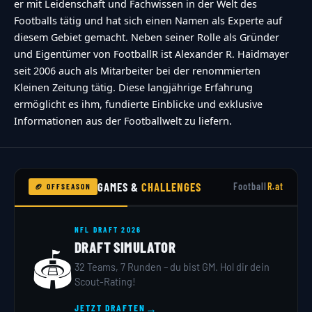
er mit Leidenschaft und Fachwissen in der Welt des
touch the
Footballs tätig und hat sich einen Namen als Experte auf
diesem Gebiet gemacht. Neben seiner Rolle als Gründer
[STRONG]ANSWER[\/STRONG]","refresh-
und Eigentümer von FootballR ist Alexander R. Haidmayer
alt":"Refresh\/reload icon","refresh-
seit 2006 auch als Mitarbeiter bei der renommierten
title":"Refresh\/reload: get new images and
Kleinen Zeitung tätig. Diese langjährige Erfahrung
accessibility option!"},"buttons":
ermöglicht es ihm, fundierte Einblicke und exklusive
Informationen aus der Footballwelt zu liefern.
{"anonymous":"Anonym
abstimmen","wordpress":"Einloggen","facebook":"
in with Facebook","google":"Sign in with
Google"},"voting":{"poll-ended":"Die Zeit zum
GAMES &
CHALLENGES
Football
R.at
🏈 OFFSEASON
Abstimmen ist bei dieser Umfrage
abgelaufen","poll-not-started":"Diese Umfrage
NFL DRAFT 2026
DRAFT SIMULATOR
akzeptiert noch keine Stimmen","already-voted-
🏟️
32 Teams, 7 Runden – du bist GM. Hol dir dein
on-poll":"TOUCHDOWN!!! Vielen Dank f\u00fcr
Scout-Rating!
deine Teilnahme!","invalid-poll":"Fehler","no-
→
JETZT DRAFTEN