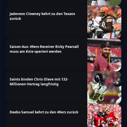
m\u00f6glich","thank-you":"TOUCHDOWN!!!
Vielen Dank f\u00fcr deine Teilnahme!","too-
Jadeveon Clowney kehrt zu den Texans
many-chars-for-custom-field":"Text for
zurück
{custom_field_name} is too long"},"results":
{"single-vote":"Stimme","multiple-
votes":"Stimmen","single-
Saison-Aus: 49ers-Receiver Ricky Pearsall
answer":"Antwort","multiple-
muss am Knie operiert werden
answers":"Antworten"}},"date_format":"d.m.y","nonc
pick\/toedlichem-strassenrennen-eagles-
rookie-jalen-carter-erhaelt-erneut-klage"}
Saints binden Chris Olave mit 132-
Millionen-Vertrag langfristig
Deebo Samuel kehrt zu den 49ers zurück