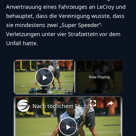
Anvertrauung eines Fahrzeuges an LeCroy und
behauptet, dass die Vereinigung wusste, dass
sie mindestens zwei „Super Speeder“-
Verletzungen unter vier Strafzetteln vor dem
Unfall hatte.
×
Now Playing
Play Video
Nach tödlichem Straßenrennen – Eagles Rookie Jalen Carter erhält erneut Klage
Play