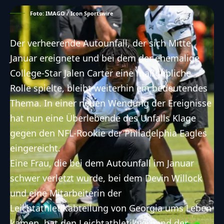
Foto: IMAGO / Icon Sportswire
Der verheerende Autounfall, der sich Mitte
Januar ereignete und bei dem der ehemalige
College-Star Jalen Carter eine maßgebliche
Rolle spielte, bleibt weiterhin ein bedeutendes
Thema. In einer neuen Wendung der Ereignisse
hat nun eine Überlebende des Unfalls Klage
gegen den NFL-Rookie der Philadelphia Eagles
eingereicht.
Eine Frau, die bei dem Autounfall im Januar
schwer verletzt wurde, bei dem
Devin Willock
und eine Mitarbeiterin der
Leichtathletikabteilung von Georgia ums Leben
kamen, hat den Leichtathletikverband der