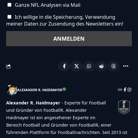
Ganze NFL Analysen via Mail
{"id":"1235","poll_id":"120","element_id":"120","stex
Ich willige in die Speicherung, Verwendung
Reese","stype":"text","status":"active","sorder":"2"
meiner Daten zur Zusendung des Newsletters ein!
{"makeDefault":"0","makeLink":"0","link":"","result
{"id":"1236","poll_id":"120","element_id":"120","ste
Styles","stype":"text","status":"active","sorder":"3"
{"makeDefault":"0","makeLink":"0","link":"","result
{"id":"1237","poll_id":"120","element_id":"120","ste
Love","stype":"text","status":"active","sorder":"4",
{"makeDefault":"0","makeLink":"0","link":"","result
ALEXANDER R. HAIDMAYER
{"captcha":{"accessibility-alt":"Sound
icon","accessibility-title":"Accessibility option:
Alexander R. Haidmayer
- Experte für Football
listen to a question and answer
und Gründer von FootballR. Alexander
Haidmayer ist ein angesehener Experte im
it!","accessibility-description":"Type below the
Bereich Football und Gründer von FootballR, einer
[STRONG]answer[\/STRONG] to what you hear.
führenden Plattform für Footballnachrichten. Seit 2013 ist
Numbers or words:","explanation":"Click or