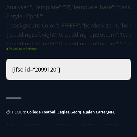
Analysen","template":"3","template_base":"classic",
{"style":{"poll":
{"backgroundColor":"FFFFFF","borderSize":1,"bord
{"paddingLeftRight":0,"paddingTopBottom":10,"text
{"paddingLeftRight":0,"paddingTopBottom":0,"textC
An Umfrage teilnehmen
{"backgroundColor":"1d7f3b","borderSize":0,"border
{"borderLeftColorForSuccess":"008000","borderLeft
[ifso id=“2099120″]
[],"custom":{"css":""}},"options":{"poll":
{"voteButtonLabel":"Abstimmen","showResultsLink"
03-22
11:01:02","redirectAfterVote":"no","redirectUrl":"
{"showResultsMoment":["after-
THEMEN:
College Football
Eagles
Georgia
Jalen Carter
NFL
vote"],"customDateResults":"","showResultsTo":
["guest","registered"],"resultsDetails":
["percentages","votes-