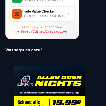
7 Fragen · welche Position bist du?
Trade Value Checker
⚖️
›
JJ-Chart · Steal oder Overpay?
Alle Spiele entdecken
→ FootballR.at/interactive
Was sagst du dazu?