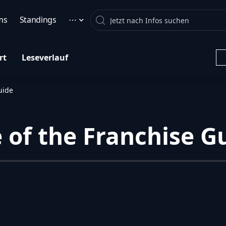
Search
ms
Standings
⋯
rt
Leseverlauf
uide
 of the Franchise G