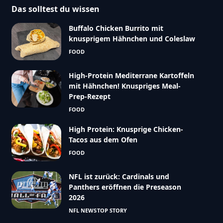
Das solltest du wissen
Buffalo Chicken Burrito mit
knusprigem Hähnchen und Coleslaw
FOOD
High-Protein Mediterrane Kartoffeln
mit Hähnchen! Knuspriges Meal-
Prep-Rezept
FOOD
High Protein: Knusprige Chicken-
Tacos aus dem Ofen
FOOD
NFL ist zurück: Cardinals und
Panthers eröffnen die Preseason
2026
NFL NEWS
TOP STORY