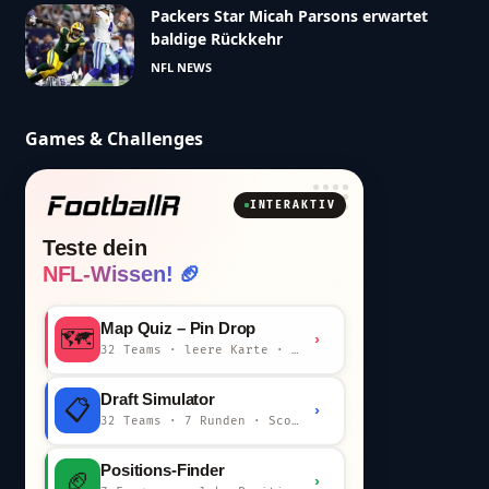
Packers Star Micah Parsons erwartet
baldige Rückkehr
NFL NEWS
Games & Challenges
INTERAKTIV
Teste dein
NFL-Wissen! 🏈
Map Quiz – Pin Drop
🗺️
›
32 Teams · leere Karte · km-Wertung
Draft Simulator
📋
›
32 Teams · 7 Runden · Scout-Kommentar
Positions-Finder
🏈
›