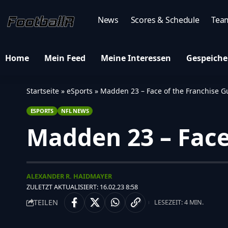
News
Scores & Schedule
Tea
Home
Mein Feed
Meine Interessen
Gespeiche
Startseite
»
eSports
»
Madden 23 – Face of the Franchise G
ESPORTS
NFL NEWS
Madden 23 – Face
ALEXANDER R. HAIDMAYER
ZULETZT AKTUALISIERT: 16.02.23 8:58
TEILEN
LESEZEIT: 4 MIN.