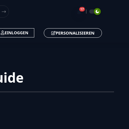
17
🔔
PERSONALISIEREN
EINLOGGEN
uide