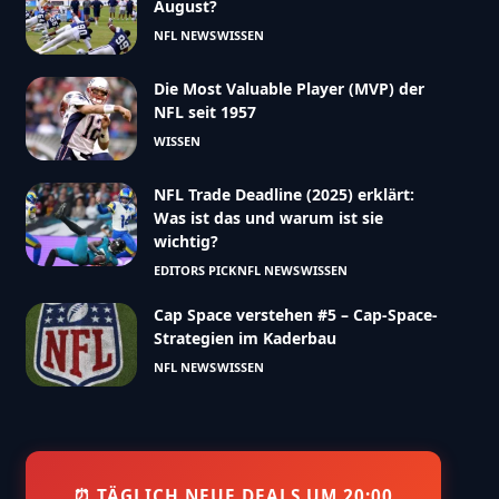
August?
NFL NEWS
WISSEN
Die Most Valuable Player (MVP) der
NFL seit 1957
WISSEN
NFL Trade Deadline (2025) erklärt:
Was ist das und warum ist sie
wichtig?
EDITORS PICK
NFL NEWS
WISSEN
Cap Space verstehen #5 – Cap-Space-
Strategien im Kaderbau
NFL NEWS
WISSEN
⏰ TÄGLICH NEUE DEALS UM 20:00