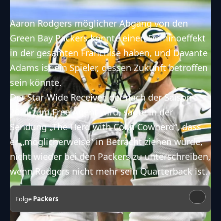
Aaron Rodgers möglicher Abgang von den
Green Bay Packers könnte einen Dominoeffekt
in der gesamten Franchise haben, und Davante
Adams ist ein Spieler, dessen Zukunft betroffen
sein könnte.
Der Star-Wide Receiver, der nach der Saison
2021 zum Free Agent wird, sagte in der
Sendung „The Herd with Colin Cowherd“, dass
er „möglicherweise“ in Betracht ziehen würde,
nicht wieder bei den Packers zu unterschreiben,
wenn Rodgers nicht mehr sein Quarterback ist.
Folge
Packers