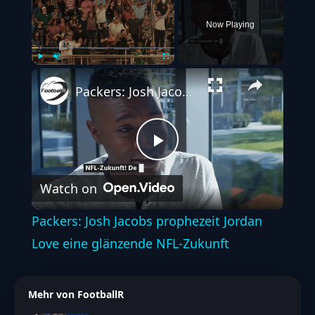
Now Playing
Play
Unmute
Fullscreen
Packers: Josh Jacobs prophezeit Jordan Love eine glänzende NFL-Zukunft
Play
Watch on
Video
Packers: Josh Jacobs prophezeit Jordan
Love eine glänzende NFL-Zukunft
Mehr von FootballR