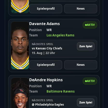
Spielerprofil
News
Davante Adams
AKTIV
Position
WR
Team
Los Angeles Rams
NÄCHSTES SPIEL
Zum Spiel
vs Kansas City Chiefs
15. Aug | 22 Uhr
Spielerprofil
News
DeAndre Hopkins
AKTIV
Position
WR
Team
Baltimore Ravens
NÄCHSTES SPIEL
Zum Spiel
@ Philadelphia Eagles