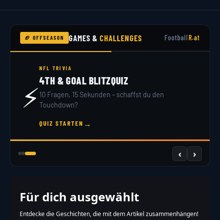
GAMES &
CHALLENGES
Football
R.at
🏈 OFFSEASON
NFL TRIVIA
4TH & GOAL BLITZQUIZ
⚡
10 Fragen, 15 Sekunden – schaffst du den
Touchdown?
→
QUIZ STARTEN
‹
›
Für dich ausgewählt
Entdecke die Geschichten, die mit dem Artikel zusammenhängen!