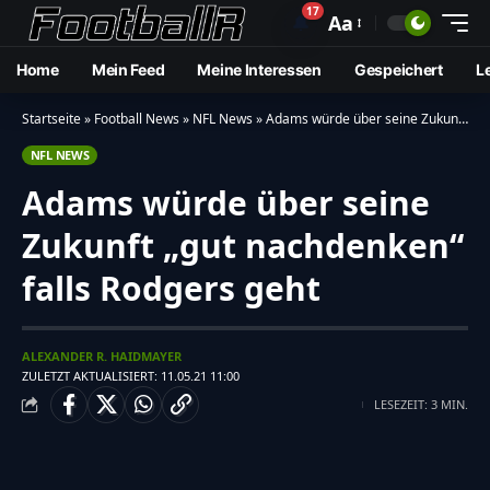
17
🔔
Aa
Home
Mein Feed
Meine Interessen
Gespeichert
L
Startseite
»
Football News
»
NFL News
»
Adams würde über seine Zukunft “gut nachdenken” falls Rodgers geht
NFL NEWS
Adams würde über seine
Zukunft „gut nachdenken“
falls Rodgers geht
ALEXANDER R. HAIDMAYER
ZULETZT AKTUALISIERT: 11.05.21 11:00
LESEZEIT: 3 MIN.