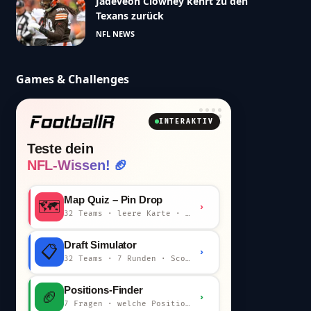
Jadeveon Clowney kehrt zu den
Texans zurück
NFL NEWS
Games & Challenges
INTERAKTIV
Teste dein
NFL-Wissen! 🏈
Map Quiz – Pin Drop
🗺️
›
32 Teams · leere Karte · km-Wertung
Draft Simulator
📋
›
32 Teams · 7 Runden · Scout-Kommentar
Positions-Finder
🏈
›
7 Fragen · welche Position bist du?