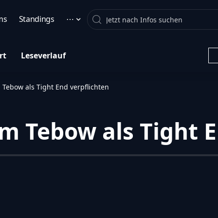
Search
ms
Standings
⋯
rt
Leseverlauf
 Tebow als Tight End verpflichten
im Tebow als Tight E