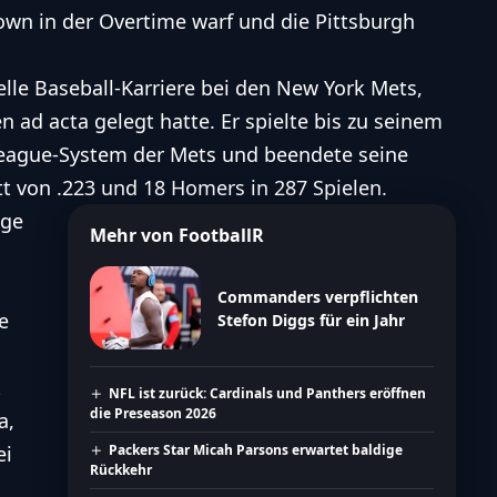
own in der Overtime warf und die Pittsburgh
lle Baseball-Karriere bei den New York Mets,
 ad acta gelegt hatte. Er spielte bis zu seinem
League-System der Mets und beendete seine
t von .223 und 18 Homers in 287 Spielen.
ige
Mehr von FootballR
Commanders verpflichten
e
Stefon Diggs für ein Jahr
t
NFL ist zurück: Cardinals und Panthers eröffnen
die Preseason 2026
a,
ei
Packers Star Micah Parsons erwartet baldige
Rückkehr