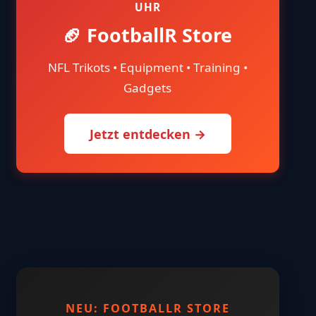
UHR
🏈 FootballR Store
NFL Trikots • Equipment • Training •
Gadgets
Jetzt entdecken →
NEU: FOOTBALLR STORE