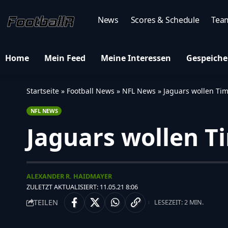
News
Scores & Schedule
Tea
Home
Mein Feed
Meine Interessen
Gespeiche
Startseite
»
Football News
»
NFL News
»
Jaguars wollen Tim
NFL NEWS
Jaguars wollen T
ALEXANDER R. HAIDMAYER
ZULETZT AKTUALISIERT: 11.05.21 8:06
TEILEN
LESEZEIT: 2 MIN.