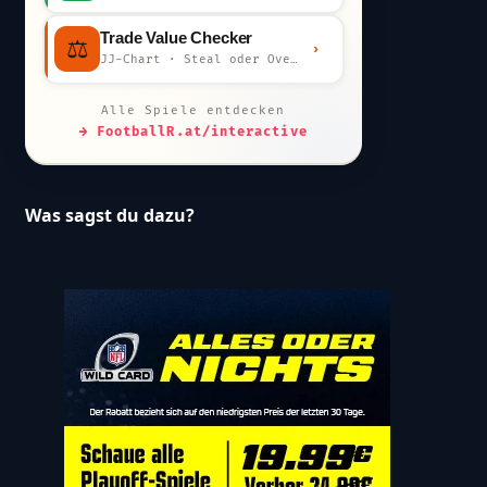
Trade Value Checker
⚖️
›
JJ-Chart · Steal oder Overpay?
Alle Spiele entdecken
→ FootballR.at/interactive
Was sagst du dazu?