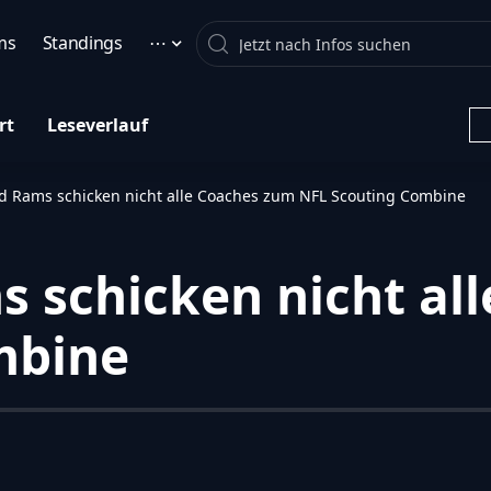
Search
ms
Standings
⋯
rt
Leseverlauf
d Rams schicken nicht alle Coaches zum NFL Scouting Combine
 schicken nicht al
mbine