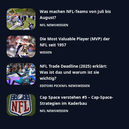
Was machen NFL-Teams von Juli bis
August?
NFL NEWS
WISSEN
Die Most Valuable Player (MVP) der
NFL seit 1957
WISSEN
NFL Trade Deadline (2025) erklärt:
Was ist das und warum ist sie
wichtig?
EDITORS PICK
NFL NEWS
WISSEN
Cap Space verstehen #5 – Cap-Space-
Strategien im Kaderbau
NFL NEWS
WISSEN