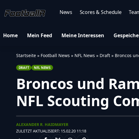
News
Scores & Schedule
Tea
Home
Mein Feed
Meine Interessen
Gespeiche
Startseite
»
Football News
»
NFL News
»
Draft
»
Broncos un
DRAFT
NFL NEWS
Broncos und Rams
NFL Scouting Co
ALEXANDER R. HAIDMAYER
ZULETZT AKTUALISIERT: 15.02.20 11:18