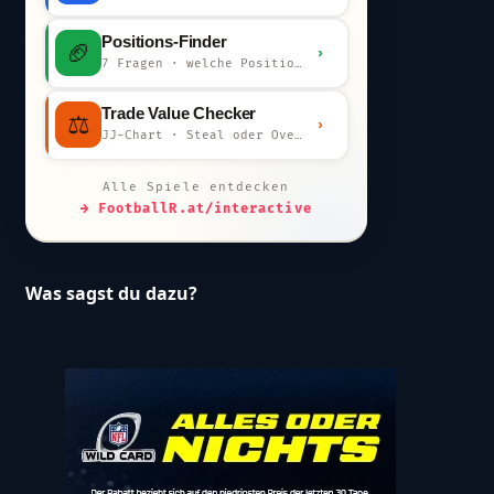
Positions-Finder
🏈
›
7 Fragen · welche Position bist du?
Trade Value Checker
⚖️
›
JJ-Chart · Steal oder Overpay?
Alle Spiele entdecken
→ FootballR.at/interactive
Was sagst du dazu?