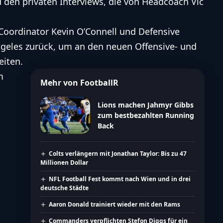
 den privaten Interviews, die von Headcoach Vic
 Coordinator Kevin O’Connell und Defensive
ngeles zurück, um an den neuen Offensive- und
eiten.
m
Mehr von FootballR
Lions machen Jahmyr Gibbs
zum bestbezahlten Running
Back
Colts verlängern mit Jonathan Taylor: Bis zu 47
Millionen Dollar
NFL Football Fest kommt nach Wien und in drei
deutsche Städte
Aaron Donald trainiert wieder mit den Rams
Commanders verpflichten Stefon Diggs für ein