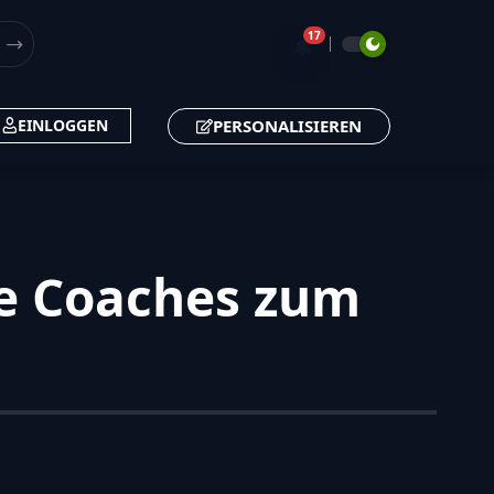
17
🔔
PERSONALISIEREN
EINLOGGEN
le Coaches zum