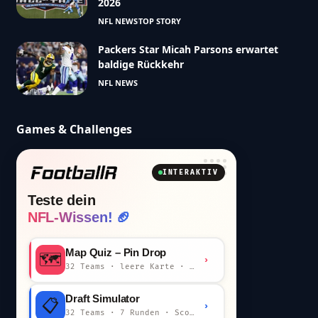
2026
NFL NEWS
TOP STORY
Packers Star Micah Parsons erwartet
baldige Rückkehr
NFL NEWS
Games & Challenges
INTERAKTIV
Teste dein
NFL-Wissen! 🏈
Map Quiz – Pin Drop
🗺️
›
32 Teams · leere Karte · km-Wertung
Draft Simulator
📋
›
32 Teams · 7 Runden · Scout-Kommentar