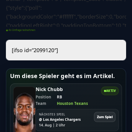
{"style":{"poll":
{"backgroundColor":"#ffffff","borderSize":0,"borde
{"paddingLeftRight":0,"paddingTopBottom":10,"text
An Umfrage teilnehmen
{"paddingLeftRight":0,"paddingTopBottom":4,"text
{"backgroundColor":"#478400","borderSize":0,"borde
[ifso id=“2099120″]
{"borderLeftColorForSuccess":"#008000","borderLef
[]},"options":{"poll":
{"voteButtonLabel":"Abstimmen","showResultsLink"
Um diese Spieler geht es im Artikel.
08-13
14:34:08","redirectAfterVote":"no","redirectUrl":"
Nick Chubb
AKTIV
{"showResultsMoment":["after-
Position
RB
Team
Houston Texans
vote"],"customDateResults":"","showResultsTo":
["guest","registered"],"resultsDetails":
NÄCHSTES SPIEL
Zum Spiel
@ Los Angeles Chargers
["percentages","votes-
14. Aug | 2 Uhr
number"],"backToVoteOption":"no","backToVoteCa