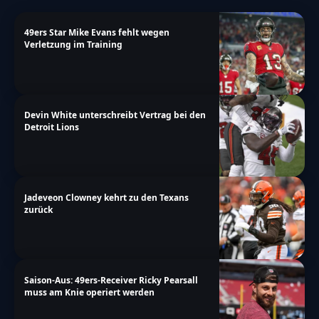
block":"Abstimmen nicht m\u00f6glich","not-
allowed-by-limit":"Abstimmen nicht
49ers Star Mike Evans fehlt wegen
m\u00f6glich","thank-you":"TOUCHDOWN!!!
Verletzung im Training
Vielen Dank f\u00fcr deine Teilnahme!","too-
many-chars-for-custom-field":"Text for
{custom_field_name} is too long"},"results":
Devin White unterschreibt Vertrag bei den
Detroit Lions
{"single-vote":"Stimme","multiple-
votes":"Stimmen","single-
answer":"Antwort","multiple-
answers":"Antworten"}},"date_format":"d.m.y","non
Jadeveon Clowney kehrt zu den Texans
zurück
a-more\/nfl\/rb-nick-chubb-benoetigt-
erfolgreicher-operation-op"}
Saison-Aus: 49ers-Receiver Ricky Pearsall
muss am Knie operiert werden