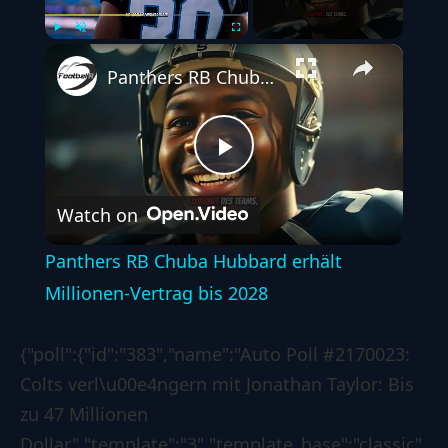
Play
Unmute
Fullscreen
Panthers RB Chuba Hubbard erhält Millionen-Vertrag bis 2028
Play
Watch on
Video
Panthers RB Chuba Hubbard erhält
Millionen-Vertrag bis 2028
{"poll":{"id":"383","name":"Auto Poll #2170023:
Colts verl\u00e4ngern mit Jonathan Taylor: Bis
zu 47 Millionen
Dollar","template":"3","template_base":"classic","s