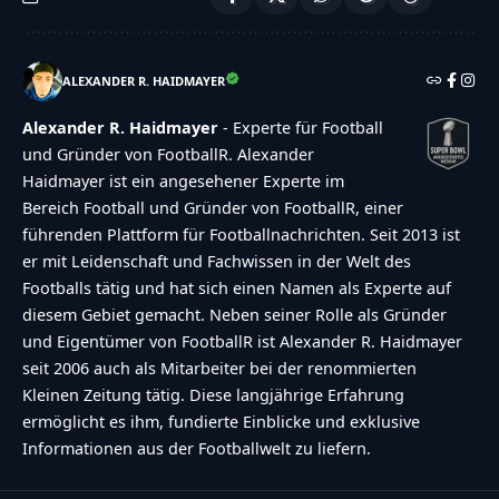
it!","accessibility-description":"Type below the
[STRONG]answer[\/STRONG] to what you hear.
Numbers or words:","explanation":"Click or
ALEXANDER R. HAIDMAYER
touch the
Alexander R. Haidmayer
- Experte für Football
[STRONG]ANSWER[\/STRONG]","refresh-
und Gründer von FootballR. Alexander
alt":"Refresh\/reload icon","refresh-
Haidmayer ist ein angesehener Experte im
title":"Refresh\/reload: get new images and
Bereich Football und Gründer von FootballR, einer
accessibility option!"},"buttons":
führenden Plattform für Footballnachrichten. Seit 2013 ist
er mit Leidenschaft und Fachwissen in der Welt des
{"anonymous":"Anonym
Footballs tätig und hat sich einen Namen als Experte auf
abstimmen","wordpress":"Einloggen","facebook":"
diesem Gebiet gemacht. Neben seiner Rolle als Gründer
in with Facebook","google":"Sign in with
und Eigentümer von FootballR ist Alexander R. Haidmayer
Google"},"voting":{"poll-ended":"Die Zeit zum
seit 2006 auch als Mitarbeiter bei der renommierten
Kleinen Zeitung tätig. Diese langjährige Erfahrung
Abstimmen ist bei dieser Umfrage
ermöglicht es ihm, fundierte Einblicke und exklusive
abgelaufen","poll-not-started":"Diese Umfrage
Informationen aus der Footballwelt zu liefern.
akzeptiert noch keine Stimmen","already-voted-