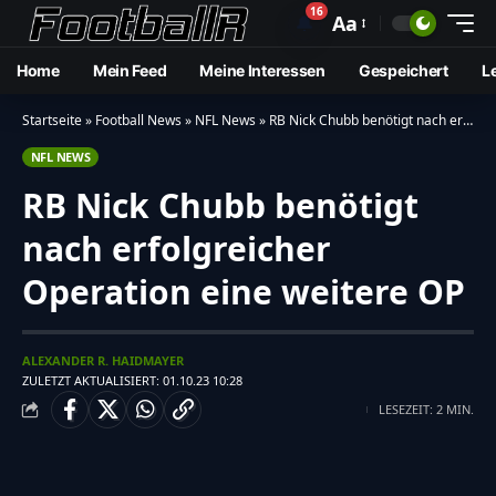
16
🔔
Aa
Home
Mein Feed
Meine Interessen
Gespeichert
L
Startseite
»
Football News
»
NFL News
»
RB Nick Chubb benötigt nach erfolgreicher Operation eine weitere OP
NFL NEWS
RB Nick Chubb benötigt
nach erfolgreicher
Operation eine weitere OP
ALEXANDER R. HAIDMAYER
ZULETZT AKTUALISIERT: 01.10.23 10:28
LESEZEIT: 2 MIN.