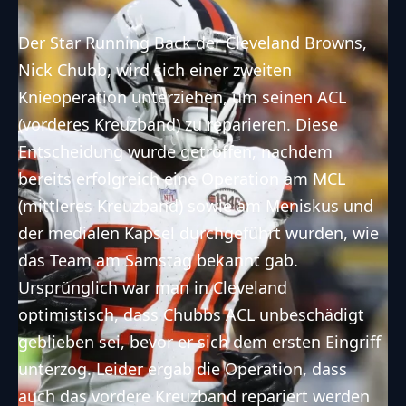
Der Star Running Back der Cleveland Browns,
Nick Chubb, wird sich einer zweiten
Knieoperation unterziehen, um seinen ACL
(vorderes Kreuzband) zu reparieren. Diese
Entscheidung wurde getroffen, nachdem
bereits erfolgreich eine Operation am MCL
(mittleres Kreuzband) sowie am Meniskus und
der medialen Kapsel durchgeführt wurden, wie
das Team am Samstag
bekannt gab
.
Ursprünglich war man in Cleveland
optimistisch, dass Chubbs ACL unbeschädigt
geblieben sei, bevor er sich dem ersten Eingriff
unterzog. Leider ergab die Operation, dass
auch das vordere Kreuzband repariert werden