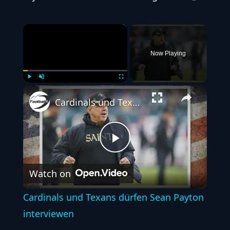
×
Now Playing
Play
Unmute
Fullscreen
Cardinals und Texans dürfen Sean Payton interviewen
Play
Watch on
Video
Cardinals und Texans dürfen Sean Payton
interviewen