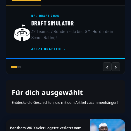
NFL DRAFT 2026
DRAFT SIMULATOR
🏟️
32 Teams, 7 Runden – du bist GM. Hol dir dein
Scout-Rating!
→
JETZT DRAFTEN
‹
›
Für dich ausgewählt
Entdecke die Geschichten, die mit dem Artikel zusammenhängen!
Panthers WR Xavier Legette verletzt vom