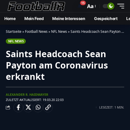
15
🔔
Aa
Home
Mein Feed
Meine Interessen
Gespeichert
L
Startseite
»
Football News
»
NFL News
»
Saints Headcoach Sean Payton am Coronavirus erkrankt
NFL NEWS
Saints Headcoach Sean
Payton am Coronavirus
erkrankt
ALEXANDER R. HAIDMAYER
ZULETZT AKTUALISIERT: 19.03.20 22:03
LESEZEIT: 1 MIN.