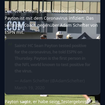
Der New Orleans Saints Headcoach Sean
Payton ist mit dem Coronavirus infiziert. Das
teilte der Coach gegenüber Adam Schefter von
ESPN mit.
Saints’ HC Sean Payton tested positive
for the coronavirus, he told ESPN on
Thursday. Payton is the first person in
the NFL world known to test positive for
the virus.
— Adam Schefter (@AdamSchefter)
March 19, 2020
Payton sagte, er habe seine Testergebnisse am