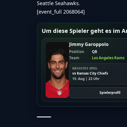
Seattle Seahawks.
[event_full 2068064]
Um diese Spieler geht es im Ar
Jimmy Garoppolo
Position
QB
Team
Los Angeles Rams
NÄCHSTES SPIEL
vs Kansas City Chiefs
15. Aug | 22 Uhr
Spielerprofil