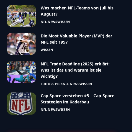
Was machen NFL-Teams von Juli bis
August?
NFL NEWS
WISSEN
Die Most Valuable Player (MVP) der
NFL seit 1957
WISSEN
NFL Trade Deadline (2025) erklärt:
Was ist das und warum ist sie
wichtig?
EDITORS PICK
NFL NEWS
WISSEN
Cap Space verstehen #5 – Cap-Space-
Strategien im Kaderbau
NFL NEWS
WISSEN