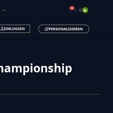
15
🔔
PERSONALISIEREN
EINLOGGEN
Championship