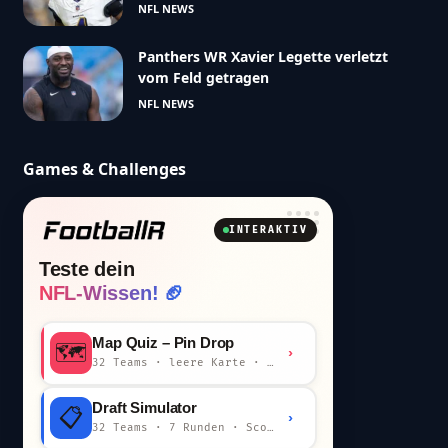
NFL NEWS
Panthers WR Xavier Legette verletzt
vom Feld getragen
NFL NEWS
Games & Challenges
INTERAKTIV
Teste dein
NFL-Wissen! 🏈
Map Quiz – Pin Drop
🗺️
›
32 Teams · leere Karte · km-Wertung
Draft Simulator
📋
›
32 Teams · 7 Runden · Scout-Kommentar