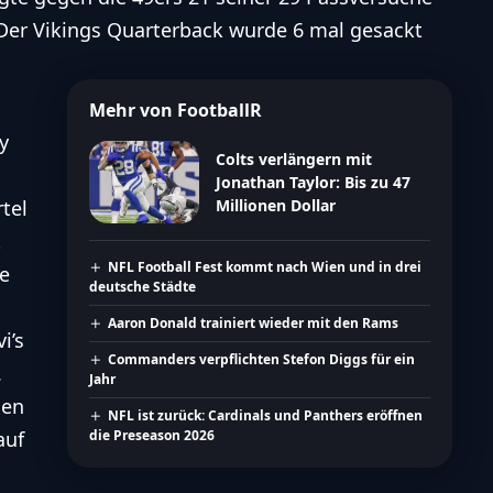
Der Vikings Quarterback wurde 6 mal gesackt
Mehr von FootballR
y
Colts verlängern mit
Jonathan Taylor: Bis zu 47
Millionen Dollar
tel
t
NFL Football Fest kommt nach Wien und in drei
ie
deutsche Städte
Aaron Donald trainiert wieder mit den Rams
i’s
Commanders verpflichten Stefon Diggs für ein
.
Jahr
den
NFL ist zurück: Cardinals und Panthers eröffnen
die Preseason 2026
auf