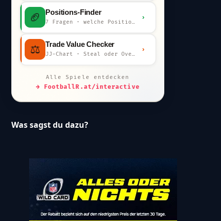
Positions-Finder
🏈
›
7 Fragen · welche Position bist du?
Trade Value Checker
⚖️
›
JJ-Chart · Steal oder Overpay?
Alle Spiele entdecken
→ FootballR.at/interactive
Was sagst du dazu?